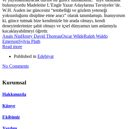
bulunuyordu Madeleine L’Engle Yazar Adaylarına Tavsiyeler’de.
W.H. Auden ise güncesini “tembelliği ve gözlem yeteneği
yoksunluğunu disipline etme aracı” olarak tanımlamıştı. İnanıyorum
ki, günce tutmak bize kendimizle bir arada olmayı, kendi
deneyimlerimize şahit olmayı ve içsel dünyamızı tam anlamıyla
kucaklayabilmeyi öğretir.
Anaïs Nin
Henry David Thoreau
Oscar Wilde
Ralph Waldo
Emerson
Sylvia Plath
Read more
Published in
Edebiyat
No Comments
Kurumsal
Hakkımızda
Künye
Ekibimiz
Yardım