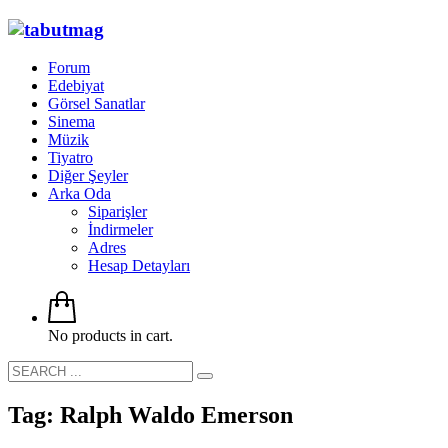
Forum
Edebiyat
Görsel Sanatlar
Sinema
Müzik
Tiyatro
Diğer Şeyler
Arka Oda
Siparişler
İndirmeler
Adres
Hesap Detayları
No products in cart.
Tag: Ralph Waldo Emerson