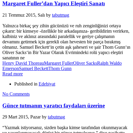
Margaret Fuller’dan Yapıcı Eleştiri Sanatı
21 Temmuz 2015, Salı
by
tabutmag
Yalnızca birkaç şey zihin gücünüzü ve ruh zenginliğinizi ortaya
çıkarır: bir kimseye -özellikle bir arkadaşınıza- geribildirim verirken,
kalbiniz ve aklınız arasındaki paralellik ve geriye çalışmanın
devamını getirmek için gerekli olan hevesten bir parça bırakmış
olmanız. Samuel Beckett‘in çetin aşk şaheseri ve şair Thom Gunn‘ın
Oliver Sacks‘in Bir Yazar Olarak Evrimindeki rolü yapıcı eleştiri
sanatının ne
Henry David Thoreau
Margaret Fuller
Oliver Sacks
Ralph Waldo
Emerson
Samuel Beckett
Thom Gunn
Read more
Published in
Edebiyat
No Comments
Günce tutmanın yaratıcı faydaları üzerine
29 Mart 2015, Pazar
by
tabutmag
“Yazmak istiyorsanız, sizden başka kimse tarafından okunmayacak
ve yayınlanmayacak dürüst bir günce tutmalısınız.” diye nasihatte