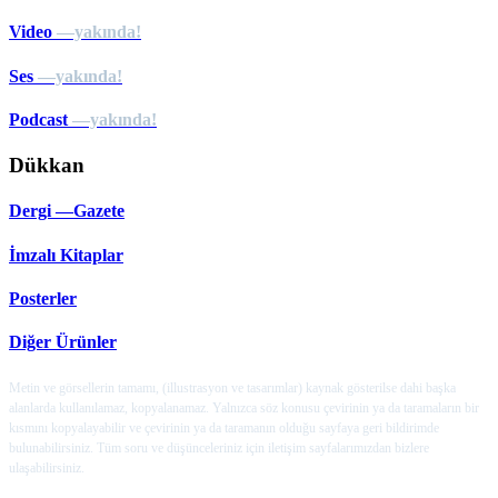
Video
—yakında!
Ses
—yakında!
Podcast
—yakında!
Dükkan
Dergi —Gazete
İmzalı Kitaplar
Posterler
Diğer Ürünler
Metin ve görsellerin tamamı, (illustrasyon ve tasarımlar) kaynak gösterilse dahi başka
alanlarda kullanılamaz, kopyalanamaz. Yalnızca söz konusu çevirinin ya da taramaların bir
kısmını kopyalayabilir ve çevirinin ya da taramanın olduğu sayfaya geri bildirimde
bulunabilirsiniz. Tüm soru ve düşünceleriniz için iletişim sayfalarımızdan bizlere
ulaşabilirsiniz.