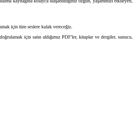
e, daima kaynağına kolayca ulaşabildiğiniz özgün, yaşamınızı etkileyen,
mamak için tüm seslere kulak vereceğiz.
oğrulamak için satın aldığımız PDF'ler, kitaplar ve dergiler, sunucu,