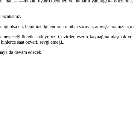
r... dahası
—
müzik, tiyatro metinleri ve bunların yarattığı kaos üzerin
ulacaksınız.
liği olsa da, hepimizi ilgilendiren o nihai soruyla, arayışla aramızı aç
emeyeceği ücretler ödüyoruz. Çeviriler, eserin kaynağına ulaşmak ve d
binlerce saat özveri, sevgi emeği...
lmaya da devam edecek.