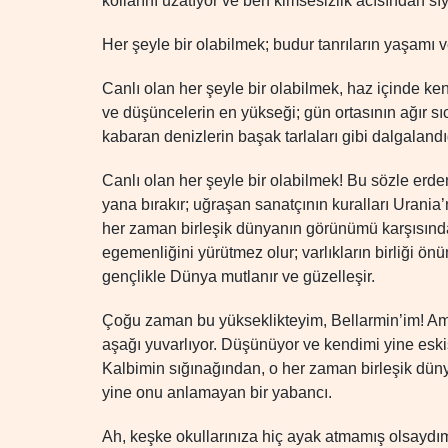
kollarını uzatıyor ve ben kimsesizlik acısından s
Her şeyle bir olabilmek; budur tanrıların yaşamı 
Canlı olan her şeyle bir olabilmek, haz içinde k
ve düşüncelerin en yükseği; gün ortasının ağır sıca
kabaran denizlerin başak tarlaları gibi dalgalandı
Canlı olan her şeyle bir olabilmek! Bu sözle erde
yana bırakır; uğraşan sanatçının kuralları Urania
her zaman birleşik dünyanın görünümü karşısınd
egemenliğini yürütmez olur; varlıkların birliği ö
gençlikle Dünya mutlanır ve güzelleşir.
Çoğu zaman bu yükseklikteyim, Bellarmin’im! A
aşağı yuvarlıyor. Düşünüyor ve kendimi yine eskis
Kalbimin sığınağından, o her zaman birleşik dünya
yine onu anlamayan bir yabancı.
Ah, keşke okullarınıza hiç ayak atmamış olsaydım