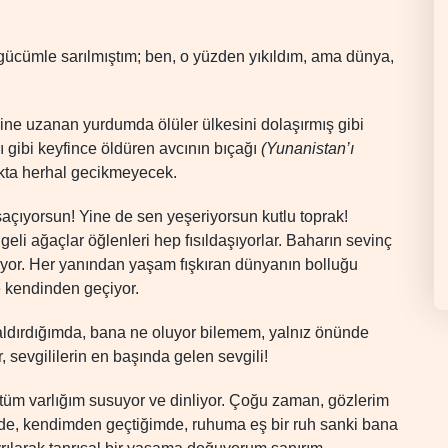
ücümle sarılmıştım; ben, o yüzden yıkıldım, ama dünya,
ğine uzanan yurdumda ölüler ülkesini dolaşırmış gibi
 gibi keyfince öldüren avcının bıçağı
(Yunanistan’ı
kta herhal gecikmeyecek.
 saçıyorsun! Yine de sen yeşeriyorsun kutlu toprak!
geli ağaçlar öğlenleri hep fısıldaşıyorlar. Baharın sevinç
tuyor. Her yanından yaşam fışkıran dünyanın bolluğu
e kendinden geçiyor.
kaldırdığımda, bana ne oluyor bilemem, yalnız önünde
, sevgililerin en başında gelen sevgili!
üm varlığım susuyor ve dinliyor. Çoğu zaman, gözlerim
nde, kendimden geçtiğimde, ruhuma eş bir ruh sanki bana