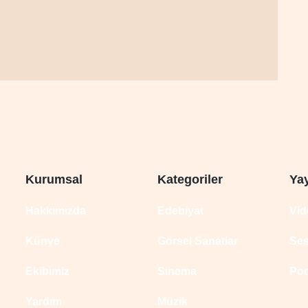
Kurumsal
Kategoriler
Yay
Hakkımızda
Edebiyat
Vi
Künye
Görsel Sanatlar
Se
Ekibimiz
Sinema
Po
Yardım
Müzik