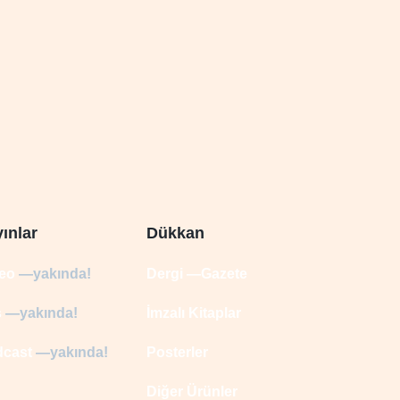
ınlar
Dükkan
deo
—yakında!
Dergi —Gazete
s
—yakında!
İmzalı Kitaplar
dcast
—yakında!
Posterler
Diğer Ürünler