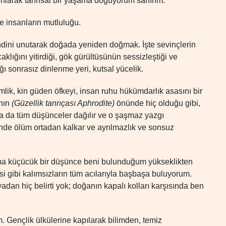
ıyrılarak tanrısal bir yaşama doğuyorum sanırım.
ve insanların mutluluğu.
endini unutarak doğada yeniden doğmak. İşte sevinçlerin
klığını yitirdiği, gök gürültüsünün sessizleştiği ve
ğı sonrasız dinlenme yeri, kutsal yücelik.
mlik, kin güden öfkeyi, insan ruhu hükümdarlık asasını bir
’nın
(Güzellik tanrıçası Aphrodite)
önünde hiç olduğu gibi,
a da tüm düşünceler dağılır ve o şaşmaz yazgı
nünde ölüm ortadan kalkar ve ayrılmazlık ve sonsuz
ma küçücük bir düşünce beni bulunduğum yükseklikten
i gibi kalımsızların tüm acılarıyla başbaşa buluyorum.
dan hiç belirti yok; doğanın kapalı kolları karşısında ben
. Gençlik ülkülerine kapılarak bilimden, temiz