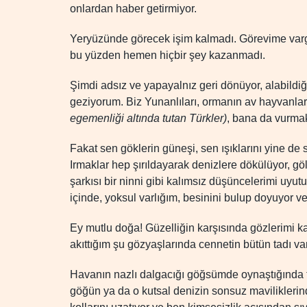
onlardan haber getirmiyor.
Yeryüzünde görecek işim kalmadı. Görevime varg
bu yüzden hemen hiçbir şey kazanmadı.
Şimdi adsız ve yapayalnız geri dönüyor, alabildi
geziyorum. Biz Yunanlıları, ormanın av hayvanları
egemenliği altında tutan Türkler)
, bana da vurma
Fakat sen göklerin güneşi, sen ışıklarını yine de
Irmaklar hep şırıldayarak denizlere dökülüyor, göl
şarkısı bir ninni gibi kalımsız düşüncelerimi uyu
içinde, yoksul varlığım, besinini bulup doyuyor v
Ey mutlu doğa! Güzelliğin karşısında gözlerimi 
akıttığım şu gözyaşlarında cennetin bütün tadı var
Havanın nazlı dalgacığı göğsümde oynaştığında t
göğün ya da o kutsal denizin sonsuz mavilikleri