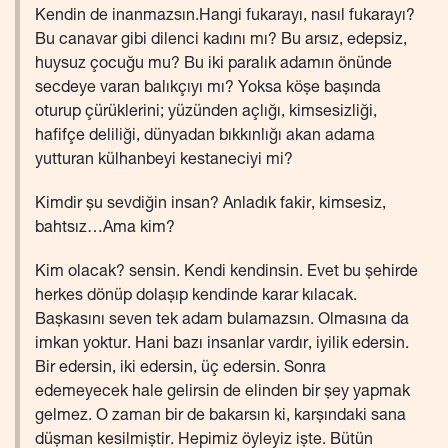
Kendin de inanmazsın.Hangi fukarayı, nasıl fukarayı?
Bu canavar gibi dilenci kadını mı? Bu arsız, edepsiz,
huysuz çocuğu mu? Bu iki paralık adamın önünde
secdeye varan balıkçıyı mı? Yoksa köşe başında
oturup çürüklerini; yüzünden açlığı, kimsesizliği,
hafifçe deliliği, dünyadan bıkkınlığı akan adama
yutturan külhanbeyi kestaneciyi mi?
Kimdir şu sevdiğin insan? Anladık fakir, kimsesiz,
bahtsız…Ama kim?
Kim olacak? sensin. Kendi kendinsin. Evet bu şehirde
herkes dönüp dolaşıp kendinde karar kılacak.
Başkasını seven tek adam bulamazsın. Olmasına da
imkan yoktur. Hani bazı insanlar vardır, iyilik edersin.
Bir edersin, iki edersin, üç edersin. Sonra
edemeyecek hale gelirsin de elinden bir şey yapmak
gelmez. O zaman bir de bakarsın ki, karşındaki sana
düşman kesilmiştir. Hepimiz öyleyiz işte. Bütün