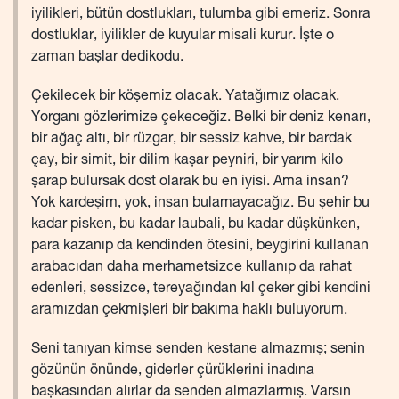
iyilikleri, bütün dostlukları, tulumba gibi emeriz. Sonra
dostluklar, iyilikler de kuyular misali kurur. İşte o
zaman başlar dedikodu.
Çekilecek bir köşemiz olacak. Yatağımız olacak.
Yorganı gözlerimize çekeceğiz. Belki bir deniz kenarı,
bir ağaç altı, bir rüzgar, bir sessiz kahve, bir bardak
çay, bir simit, bir dilim kaşar peyniri, bir yarım kilo
şarap bulursak dost olarak bu en iyisi. Ama insan?
Yok kardeşim, yok, insan bulamayacağız. Bu şehir bu
kadar pisken, bu kadar laubali, bu kadar düşkünken,
para kazanıp da kendinden ötesini, beygirini kullanan
arabacıdan daha merhametsizce kullanıp da rahat
edenleri, sessizce, tereyağından kıl çeker gibi kendini
aramızdan çekmişleri bir bakıma haklı buluyorum.
Seni tanıyan kimse senden kestane almazmış; senin
gözünün önünde, giderler çürüklerini inadına
başkasından alırlar da senden almazlarmış. Varsın