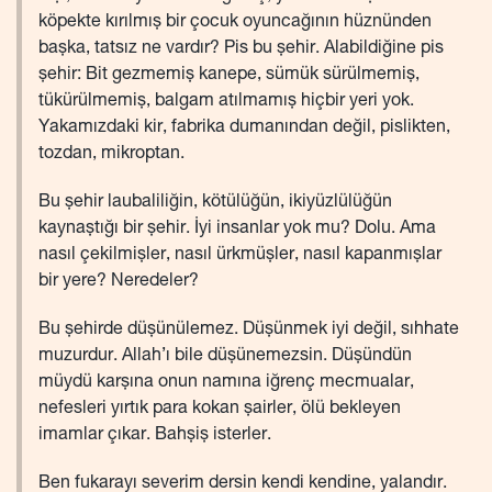
köpekte kırılmış bir çocuk oyuncağının hüznünden
başka, tatsız ne vardır? Pis bu şehir. Alabildiğine pis
şehir: Bit gezmemiş kanepe, sümük sürülmemiş,
tükürülmemiş, balgam atılmamış hiçbir yeri yok.
Yakamızdaki kir, fabrika dumanından değil, pislikten,
tozdan, mikroptan.
Bu şehir laubaliliğin, kötülüğün, ikiyüzlülüğün
kaynaştığı bir şehir. İyi insanlar yok mu? Dolu. Ama
nasıl çekilmişler, nasıl ürkmüşler, nasıl kapanmışlar
bir yere? Neredeler?
Bu şehirde düşünülemez. Düşünmek iyi değil, sıhhate
muzurdur. Allah’ı bile düşünemezsin. Düşündün
müydü karşına onun namına iğrenç mecmualar,
nefesleri yırtık para kokan şairler, ölü bekleyen
imamlar çıkar. Bahşiş isterler.
Ben fukarayı severim dersin kendi kendine, yalandır.