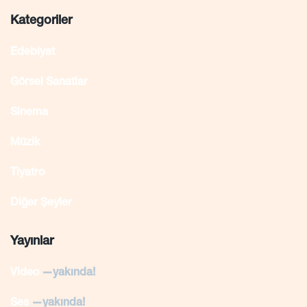
Kategoriler
Edebiyat
Görsel Sanatlar
Sinema
Müzik
Tiyatro
Diğer Şeyler
Yayınlar
Video
—yakında!
Ses
—yakında!