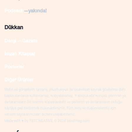
Podcast
—yakında!
Dükkan
Dergi —Gazete
İmzalı Kitaplar
Posterler
Diğer Ürünler
Metin ve görsellerin tamamı, (illustrasyon ve tasarımlar) kaynak gösterilse dahi
başka alanlarda kullanılamaz, kopyalanamaz. Yalnızca söz konusu çevirinin ya
da taramaların bir kısmını kopyalayabilir ve çevirinin ya da taramanın olduğu
sayfaya geri bildirimde bulunabilirsiniz. Tüm soru ve düşünceleriniz için
iletişim sayfalarımızdan bizlere ulaşabilirsiniz.
TBTCREATIVE
Made with ♥ by
© 2024 tabutmag.com