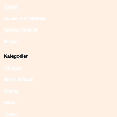
Yardım
Havale - EFT Bildirimi
Reklam / İş birliği
İletişim
Kategoriler
Edebiyat
Görsel Sanatlar
Sinema
Müzik
Tiyatro