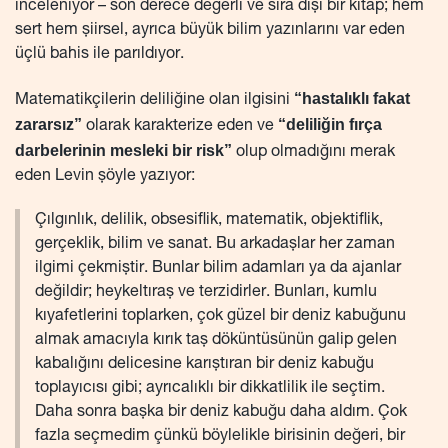
inceleniyor – son derece değerli ve sıra dışı bir kitap; hem
sert hem şiirsel, ayrıca büyük bilim yazınlarını var eden
üçlü bahis ile parıldıyor.
“hastalıklı fakat
Matematikçilerin deliliğine olan ilgisini
zararsız”
“deliliğin fırça
olarak karakterize eden ve
darbelerinin mesleki bir risk”
olup olmadığını merak
eden Levin şöyle yazıyor:
Çılgınlık, delilik, obsesiflik, matematik, objektiflik,
gerçeklik, bilim ve sanat. Bu arkadaşlar her zaman
ilgimi çekmiştir. Bunlar bilim adamları ya da ajanlar
değildir; heykeltıraş ve terzidirler. Bunları, kumlu
kıyafetlerini toplarken, çok güzel bir deniz kabuğunu
almak amacıyla kırık taş döküntüsünün galip gelen
kabalığını delicesine karıştıran bir deniz kabuğu
toplayıcısı gibi; ayrıcalıklı bir dikkatlilik ile seçtim.
Daha sonra başka bir deniz kabuğu daha aldım. Çok
fazla seçmedim çünkü böylelikle birisinin değeri, bir