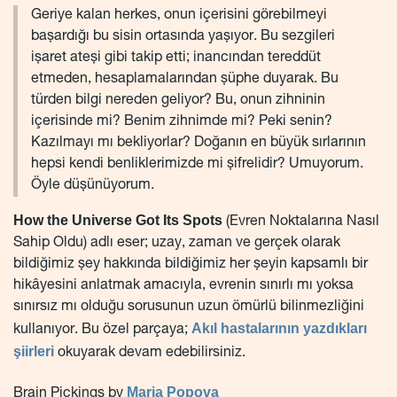
Geriye kalan herkes, onun içerisini görebilmeyi
başardığı bu sisin ortasında yaşıyor. Bu sezgileri
işaret ateşi gibi takip etti; inancından tereddüt
etmeden, hesaplamalarından şüphe duyarak. Bu
türden bilgi nereden geliyor? Bu, onun zihninin
içerisinde mi? Benim zihnimde mi? Peki senin?
Kazılmayı mı bekliyorlar? Doğanın en büyük sırlarının
hepsi kendi benliklerimizde mi şifrelidir? Umuyorum.
Öyle düşünüyorum.
How the Universe Got Its Spots
(Evren Noktalarına Nasıl
Sahip Oldu) adlı eser; uzay, zaman ve gerçek olarak
bildiğimiz şey hakkında bildiğimiz her şeyin kapsamlı bir
hikâyesini anlatmak amacıyla, evrenin sınırlı mı yoksa
sınırsız mı olduğu sorusunun uzun ömürlü bilinmezliğini
Akıl hastalarının yazdıkları
kullanıyor. Bu özel parçaya;
şiirleri
okuyarak devam edebilirsiniz.
Maria Popova
Brain Pickings by