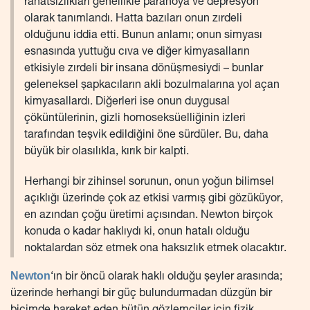
rahatsızlıkları genellikle paranoya ve depresyon
olarak tanımlandı. Hatta bazıları onun zırdeli
olduğunu iddia etti. Bunun anlamı; onun simyası
esnasında yuttuğu cıva ve diğer kimyasalların
etkisiyle zırdeli bir insana dönüşmesiydi – bunlar
geleneksel şapkacıların akli bozulmalarına yol açan
kimyasallardı. Diğerleri ise onun duygusal
çöküntülerinin, gizli homoseksüelliğinin izleri
tarafından teşvik edildiğini öne sürdüler. Bu, daha
büyük bir olasılıkla, kırık bir kalpti.
Herhangi bir zihinsel sorunun, onun yoğun bilimsel
açıklığı üzerinde çok az etkisi varmış gibi gözüküyor,
en azından çoğu üretimi açısından. Newton birçok
konuda o kadar haklıydı ki, onun hatalı olduğu
noktalardan söz etmek ona haksızlık etmek olacaktır.
Newton
‘ın bir öncü olarak haklı olduğu şeyler arasında;
üzerinde herhangi bir güç bulundurmadan düzgün bir