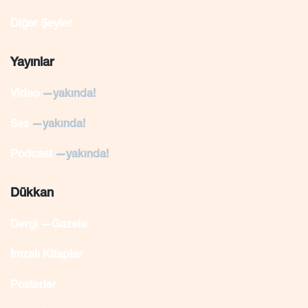
Diğer Şeyler
Yayınlar
Video
—yakında!
Ses
—yakında!
Podcast
—yakında!
Dükkan
Dergi —Gazete
İmzalı Kitaplar
Posterler