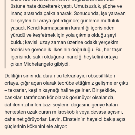
üstüne hata düzelterek yaptı. Umutsuzluk, şüphe ve
inanç arasında çalkalanarak. Sonucunda, işe yarayan
bir şeyleri bir araya getirdiğinde; günlerce mutluluk
yaşadı. Kendi karmaşasının karanlığı içerisinden
yürüdü ve keşfetmek için yola çıkmış olduğu şeyi
buldu; kavisli uzay zaman üzerine odaklı yerçekimi
teorisi ve görecelik ilkesinin doğruluğu. Bu, her taşın
içerisinde saklı olduğuna inandığı heykelini ortaya
çıkan Michelangelo gibiydi.
Deliliğin sınırında duran bu tekrarlayıcı obsesiflikten
ortaya, çığır açan olarak tecrübe ettiğimiz gelişmeler çıktı
– tekrarlar, keşfin kaynağı haline gelirler. Bir şekilde,
baskıları tarafından kör olarak görünüyor olsalar da,
dâhilerin zihinleri bazı şeylerin doğasını, geriye kalan
herkesten uzak duran mikroskobik veya devasa açısını,
daha net görüyorlar. Levin, Einstein’ın hayalci bakış açısı
güçlerinin kökenini ele alıyor: