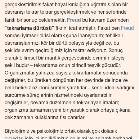
gerçekleştirilmiş fakat hayal kırıklığına uğratmış olan bir
davranışı tekrar tekrar gerçekleştirmek ve her seferinde
Freud
farklı bir sonuç beklemektir.
bu kavram üzerinden
“tekrarlama dürtüsü”
fikrini icat etmiştir. Fakat ben
Freud
sonrası iyimser birisi olarak şuna inanıyorum; tehlikeli
davranışlarımızı kör bir dürtü dolayısıyla değil de, bu
şekilde evrim geçirdiğimiz için tekrar ediyoruz. Sonuç
olarak bilimsel bir mantık çerçevesinde evrimin işleyiş
şekli budur – tekrarlama onun birincil teşvik gücüdür.
Organizmalar yalnızca sayısız tekrarlamalar sonucunda
değişirler, bu üretken döngünün her devrinde de ince ve
belli belirsiz öz-dönüşümler yaratırlar – kendi ideal varlığını
sürdürme süreçlerinin hizmetindeki uyarlanabilir
değişimler, devamlı düzelmenin tekrarlayan imaları;
organizma tamamen yeni bir yaratık olarak ortaya çıkana
dek zamanın kulaklarına fısıldanırlar.
Biyolojimiz ve psikolojimiz ortak olarak çok dolaşık