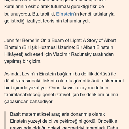
biçimde hareket eden bütün gözlemciler için fizik
kurallarının eşit olarak tutulması gerektiği fikri de
Einstein
bulunuyordu. Bu, tabii ki,
‘ın kendi katkılarıyla
geliştirdiği izafiyet teorisinin tohumlarıydı.
Jennifer Berne’in On a Beam of Light: A Story of Albert
Einstein (Bir Işık Huzmesi Üzerine: Bir Albert Einstein
Hikâyesi) adlı eseri için Vladimir Radunsky tarafından
yapılmış bir çizim.
Aslında, Levin’ın Einstein bağlamı bu delilik dürtüsü ile
dâhilik arasındaki ilişkinin olumlu görüntüsünü mükemmel
bir biçimde yakalıyor. Onun, kavisli uzay modelinin
tanımlanabileceği genel izafiyet için bir denklem bulma
çabasından bahsediyor:
Basit matematiksel araçlarla donanmış olarak
Einstein yüzeyi deldi ve çekirdeğini gördü. Öncelikle
arayışında olduğu objeyi, geometriyi tanımladı. Daha