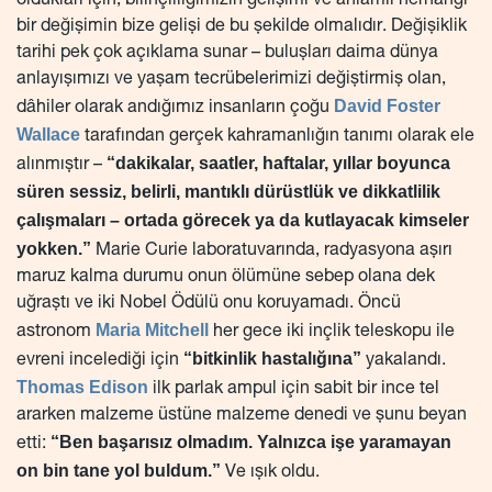
oldukları için, bilinçliliğimizin gelişimi ve anlamlı herhangi
bir değişimin bize gelişi de bu şekilde olmalıdır. Değişiklik
tarihi pek çok açıklama sunar – buluşları daima dünya
anlayışımızı ve yaşam tecrübelerimizi değiştirmiş olan,
David Foster
dâhiler olarak andığımız insanların çoğu
Wallace
tarafından gerçek kahramanlığın tanımı olarak ele
“dakikalar, saatler, haftalar, yıllar boyunca
alınmıştır –
süren sessiz, belirli, mantıklı dürüstlük ve dikkatlilik
çalışmaları – ortada görecek ya da kutlayacak kimseler
yokken.”
Marie Curie laboratuvarında, radyasyona aşırı
maruz kalma durumu onun ölümüne sebep olana dek
uğraştı ve iki Nobel Ödülü onu koruyamadı. Öncü
Maria Mitchell
astronom
her gece iki inçlik teleskopu ile
“bitkinlik hastalığına”
evreni incelediği için
yakalandı.
Thomas Edison
ilk parlak ampul için sabit bir ince tel
ararken malzeme üstüne malzeme denedi ve şunu beyan
“Ben başarısız olmadım. Yalnızca işe yaramayan
etti:
on bin tane yol buldum.”
Ve ışık oldu.