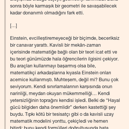
sonra böyle karmaşık bir geometri ile savaşabilecek
kadar donanımlı olmadığını fark etti.
[…]
Einstein, evcilleştiremeyeceği bir biçimde, beceriksiz
bir canavar yarattı. Kavisli bir mekân-zaman
içerisinde matematiğe bağlı olan bir teori icat etti ve
bu teori günümüzde hala öğrencilerin ilgisini çekiyor.
Bu araçları kullanmayı başarmış olsa bile,
matematikçi arkadaşlarına kıyasla Einstein onları
acemice kullanmıştı. Muhteşem, değil mi? Bunu çok
seviyorum. Kendi sınırlamalarının karşısında onun
narinliği, meydan okuyan mükemmelliği… Kendi
yetersizliğinin toprağını kendisi işledi. Belki de “Hayal
gücü bilgiden daha önemlidir” derken kastettiği şey
buydu. Tıpkı kötü bir tesisatçı gibi o da kavisli uzay
matematik modelini yonttu, çekiçledi ve hemen
bitirdi; bunu kendi formülleri doğrultusunda hata