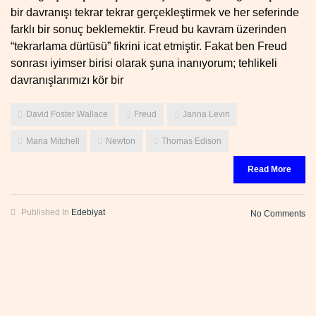
bir davranışı tekrar tekrar gerçekleştirmek ve her seferinde
farklı bir sonuç beklemektir. Freud bu kavram üzerinden
“tekrarlama dürtüsü” fikrini icat etmiştir. Fakat ben Freud
sonrası iyimser birisi olarak şuna inanıyorum; tehlikeli
davranışlarımızı kör bir
David Foster Wallace
Freud
Janna Levin
Maria Mitchell
Newton
Thomas Edison
Read More
Published In
Edebiyat
No Comments