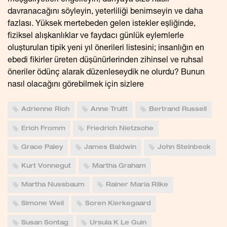
meşguliyetleri engelleyin, dünyaya size nasıl
davranacağını söyleyin, yeterliliği benimseyin ve daha
fazlası. Yüksek mertebeden gelen istekler eşliğinde,
fiziksel alışkanlıklar ve faydacı günlük eylemlerle
oluşturulan tipik yeni yıl önerileri listesini; insanlığın en
ebedi fikirler üreten düşünürlerinden zihinsel ve ruhsal
öneriler ödünç alarak düzenleseydik ne olurdu? Bunun
nasıl olacağını görebilmek için sizlere
Adrienne Rich
Anne Truitt
Bertrand Russell
Erich Fromm
Friedrich Nietzsche
Grace Paley
James Baldwin
John Steinbeck
Kurt Vonnegut
Martha Graham
Martha Nussbaum
Rainer Maria Rilke
Simone Weil
Soren Kierkegaard
Susan Sontag
Ursula K Le Guin