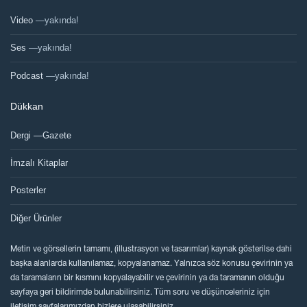
Video
—yakında!
Ses
—yakında!
Podcast
—yakında!
Dükkan
Dergi —Gazete
İmzalı Kitaplar
Posterler
Diğer Ürünler
Metin ve görsellerin tamamı, (illustrasyon ve tasarımlar) kaynak gösterilse dahi
başka alanlarda kullanılamaz, kopyalanamaz. Yalnızca söz konusu çevirinin ya
da taramaların bir kısmını kopyalayabilir ve çevirinin ya da taramanın olduğu
sayfaya geri bildirimde bulunabilirsiniz. Tüm soru ve düşünceleriniz için
iletişim sayfalarımızdan bizlere ulaşabilirsiniz.