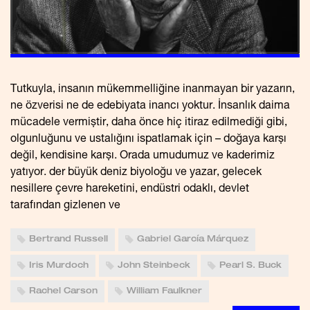
Tutkuyla, insanın mükemmelliğine inanmayan bir yazarın,
ne özverisi ne de edebiyata inancı yoktur. İnsanlık daima
mücadele vermiştir, daha önce hiç itiraz edilmediği gibi,
olgunluğunu ve ustalığını ispatlamak için – doğaya karşı
değil, kendisine karşı. Orada umudumuz ve kaderimiz
yatıyor. der büyük deniz biyoloğu ve yazar, gelecek
nesillere çevre hareketini, endüstri odaklı, devlet
tarafından gizlenen ve
Bertrand Russell
Gabriel García Márquez
Iris Murdoch
John Steinbeck
Pearl S. Buck
Rachel Carson
William Faulkner