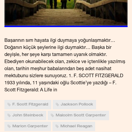
Başarının sırrı hayata ilgi duymaya yoğunlaşmaktır…
Doğanın küçük şeylerine ilgi duymaktır… Başka bir
deyişle, her şeye karşı tamamen uyanık olmaktır.
Ebediyen okunabilecek olan, zekice ve içtenlikle yazılmış
olan, tarihin meşhur babalarından beş adet nasihat
mektubunu sizlere sunuyoruz. 1. F. SCOTT FITZGERALD
1933 yılında, 11 yaşındaki oğlu Scottie’ye yazdığı – F.
Scott Fitzgerald: A Life in
F. Scott Fitzgerald
Jackson Pollock
John Steinbeck
Malcolm Scott Carpenter
Marion Carpenter
Michael Reagan