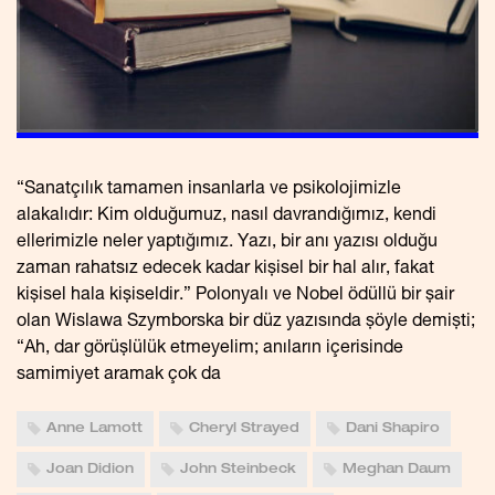
“Sanatçılık tamamen insanlarla ve psikolojimizle
alakalıdır: Kim olduğumuz, nasıl davrandığımız, kendi
ellerimizle neler yaptığımız. Yazı, bir anı yazısı olduğu
zaman rahatsız edecek kadar kişisel bir hal alır, fakat
kişisel hala kişiseldir.” Polonyalı ve Nobel ödüllü bir şair
olan Wislawa Szymborska bir düz yazısında şöyle demişti;
“Ah, dar görüşlülük etmeyelim; anıların içerisinde
samimiyet aramak çok da
Anne Lamott
Cheryl Strayed
Dani Shapiro
Joan Didion
John Steinbeck
Meghan Daum