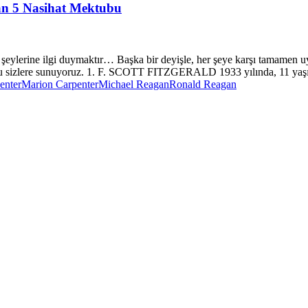
dan 5 Nasihat Mektubu
eylerine ilgi duymaktır… Başka bir deyişle, her şeye karşı tamamen uy
nu sizlere sunuyoruz. 1. F. SCOTT FITZGERALD 1933 yılında, 11 yaşında
enter
Marion Carpenter
Michael Reagan
Ronald Reagan