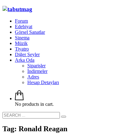
Forum
Edebiyat
Görsel Sanatlar
Sinema
Müzik
Tiyatro
Diğer Şeyler
Arka Oda
Siparişler
İndirmeler
Adres
Hesap Detayları
No products in cart.
Tag: Ronald Reagan