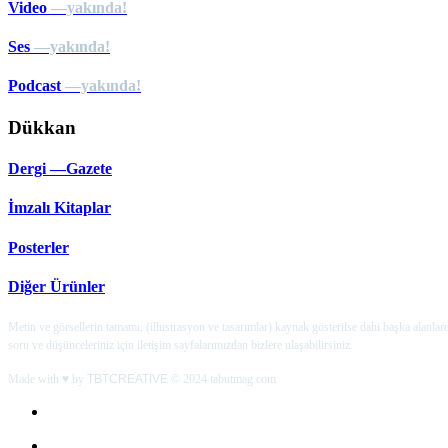
Video
—yakında!
Ses
—yakında!
Podcast
—yakında!
Dükkan
Dergi —Gazete
İmzalı Kitaplar
Posterler
Diğer Ürünler
Metin ve görsellerin tamamı, (illustrasyon ve tasarımlar) kaynak gösterilse dahi başka alanla
soru ve düşünceleriniz için iletişim sayfalarımızdan bizlere ulaşabilirsiniz.
Made with ♥ by
TBTCREATIVE
© 2024 tabutmag.com