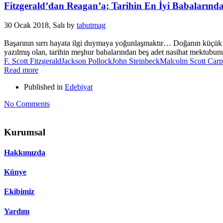
Fitzgerald’dan Reagan’a; Tarihin En İyi Babaların
30 Ocak 2018, Salı
by
tabutmag
Başarının sırrı hayata ilgi duymaya yoğunlaşmaktır… Doğanın küçük ş
yazılmış olan, tarihin meşhur babalarından beş adet nasihat mektubu
F. Scott Fitzgerald
Jackson Pollock
John Steinbeck
Malcolm Scott Carp
Read more
Published in
Edebiyat
No Comments
Kurumsal
Hakkımızda
Künye
Ekibimiz
Yardım