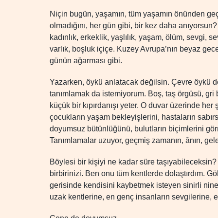
Niçin bugün, yaşamın, tüm yaşamın önünden geçip
olmadığını, her gün gibi, bir kez daha anıyorsu
kadınlık, erkeklik, yaşlılık, yaşam, ölüm, sevgi, se
varlık, boşluk içiçe. Kuzey Avrupa’nın beyaz ge
günün ağarması gibi.
Yazarken, öykü anlatacak değilsin. Çevre öykü do
tanımlamak da istemiyorum. Boş, taş örgüsü, gri b
küçük bir kıpırdanışı yeter. O duvar üzerinde her 
çocukların yaşam bekleyişlerini, hastaların sabırs
doyumsuz bütünlüğünü, bulutların biçimlerini gö
Tanımlamalar uzuyor, geçmiş zamanın, ânın, gele
Böylesi bir kişiyi ne kadar süre taşıyabileceksin
birbirinizi. Ben onu tüm kentlerde dolaştırdım.
gerisinde kendisini kaybetmek isteyen sinirli ni
uzak kentlerine, en genç insanların sevgilerine, 