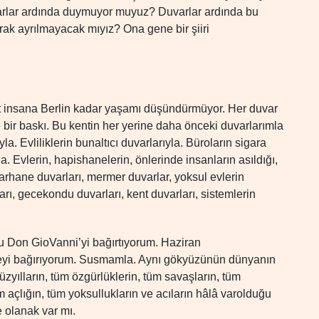
varlar ardında duymuyor muyuz? Duvarlar ardında bu
k ayrılmayacak mıyız? Ona gene bir şiiri
ent insana Berlin kadar yaşamı düşündürmüyor. Her duvar
 bir baskı. Bu kentin her yerine daha önceki duvarlarımla
la. Evliliklerin bunaltıcı duvarlarıyla. Büroların sigara
a. Evlerin, hapishanelerin, önlerinde insanların asıldığı,
arhane duvarları, mermer duvarlar, yoksul evlerin
ları, gecekondu duvarları, kent duvarları, sistemlerin
 Don GioVanni’yi bağırtıyorum. Haziran
 şeyi bağırıyorum. Susmamla. Aynı gökyüzünün dünyanın
yılların, tüm özgürlüklerin, tüm savaşların, tüm
üm açlığın, tüm yoksullukların ve acıların hâlâ varolduğu
olanak var mı.