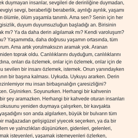
ek duymayan insanlar, sevgileri de derinliğine duymadan,
giyi sevgi, beraberliği beraberlik, ayrılığı ayrılık, yaşamı
m ölümle, ölüm yaşamla tanımlı. Ama sen? Senin için her
sevgisizlik, duyum duyumsuzluğun başladığı an. Birisinin
ak mı? Ya da daha derin algılamak mı? Kendi varoluşum?
r mu? Yaşamımda, daha doğrusu yaşamın ortasında, tüm
yorum. Ama artık yorulmaksızın aramak yok. Aranan
iden toprak oldu. Canlılıklarını duyduğum, canlılıklarını
adına, onları da özlemek, onlar için özlemek, onlar için de
u sevilen bir insanı özlemek, istemek. Onun yanındayken
nın bir başına kalması. Uykuda. Uykuyu ararken. Derin
inlemiyor mu insan birbaşınalığın çaresizliğini?
en. Giyinirken. Soyunurken. Herhangi bir kahvenin
çbir şey aramazken. Herhangi bir kahvede oturan insanları
kusunu yeniden duymaya çalışırken, bir kavşakta
aşadığını son anda algılarken, büyük bir bulvarın tüm
bir mağazadan gelişigüzel yiyecek seçerken, ya da bir
lem ve yalnızlıkları düşünürken, gidenleri, gelenleri,
amak isteyenleri, yaşamak istemeyenleri özlerken,