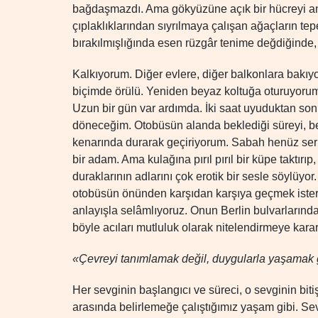
bağdaşmazdı. Ama gökyüzüne açık bir hücreyi an
çıplaklıklarından sıyrılmaya çalışan ağaçların tep
bırakılmışlığında esen rüzgâr tenime değdiğinde, 
Kalkıyorum. Diğer evlere, diğer balkonlara bakıy
biçimde örülü. Yeniden beyaz koltuğa oturuyorum
Uzun bir gün var ardımda. İki saat uyuduktan son
döneceğim. Otobüsün alanda beklediği süreyi, ben d
kenarında durarak geçiriyorum. Sabah henüz ser
bir adam. Ama kulağına pırıl pırıl bir küpe takt
duraklarının adlarını çok erotik bir sesle söylüyo
otobüsün önünden karşıdan karşıya geçmek isterken
anlayışla selâmlıyoruz. Onun Berlin bulvarlarınd
böyle acıları mutluluk olarak nitelendirmeye kara
«Çevreyi tanımlamak değil, duygularla yaşamak
Her sevginin başlangıcı ve süreci, o sevginin bitişi
arasında belirlemeğe çalıştığımız yaşam gibi. Se