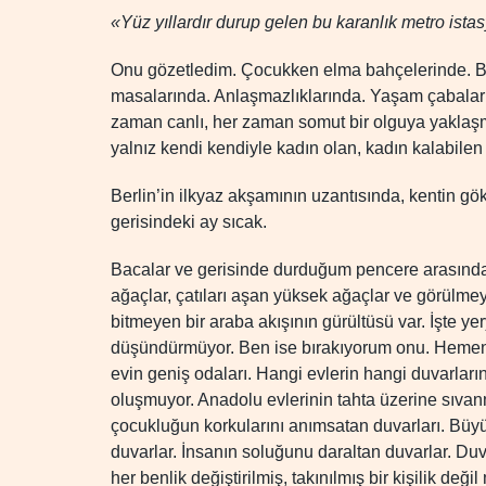
«Yüz yıllardır durup gelen bu karanlık metro ist
Onu gözetledim. Çocukken elma bahçelerinde. B
masalarında. Anlaşmazlıklarında. Yaşam çabalar
zaman canlı, her zaman somut bir olguya yaklaşm
yalnız kendi kendiyle kadın olan, kadın kalabilen
Berlin’in ilkyaz akşamının uzantısında, kentin gö
gerisindeki ay sıcak.
Bacalar ve gerisinde durduğum pencere arasında evl
ağaçlar, çatıları aşan yüksek ağaçlar ve görülm
bitmeyen bir araba akışının gürültüsü var. İşte y
düşündürmüyor. Ben ise bırakıyorum onu. Hemen b
evin geniş odaları. Hangi evlerin hangi duvarları
oluşmuyor. Anadolu evlerinin tahta üzerine sıvanm
çocukluğun korkularını anımsatan duvarları. Büyük
duvarlar. İnsanın soluğunu daraltan duvarlar. D
her benlik değiştirilmiş, takınılmış bir kişilik d