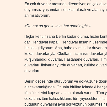
En çok duvarlar arasında direnmiyor, en çok du
doyumsuz yaşamdan soluklar alarak ve alamayara
anımsatıyorum.
«Do not go gentle into that good night.»
Hiçbir kent insana Berlin kadar ölümü, hiçbir k
dar. Her duvar kapalı. Her duvar insanın üzerinde
birlikte gidiyorum. Ana, baba evimin dar duvarlarıy
kokan duvarlarıyla. Okulların acımasız duvarlarıyl
kurşunlandığı duvarlar. Hastahane duvarları. Tım
duvarları, ihtiyarlar yurdu duvarları, kulübe duvar
duvarları.
Berlin gecesinde oturuyorum ve gökyüzüne doğru
alacakaranlığında. Onunla birlikte içimdeki her
tüm ülkelerini kapsamasına olanak var mı. Tüm yüz
cezaların, tüm haksızlıkların, tüm yiyeceklerin, t
bugünün dünyasını aynı gökyüzünün bürümesine 