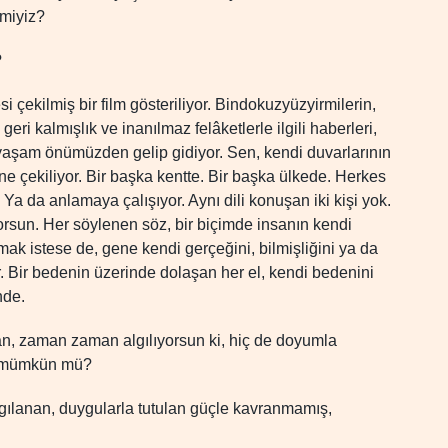
 miyiz?
?
esi çekilmiş bir film gösteriliyor. Bindokuzyüzyirmilerin,
, geri kalmışlık ve inanılmaz felâketlerle ilgili haberleri,
bir yaşam önümüzden gelip gidiyor. Sen, kendi duvarlarının
ine çekiliyor. Bir başka kentte. Bir başka ülkede. Herkes
 Ya da anlamaya çalışıyor. Aynı dili konuşan iki kişi yok.
orsun. Her söylenen söz, bir biçimde insanın kendi
ak istese de, gene kendi gerçeğini, bilmişliğini ya da
r. Bir bedenin üzerinde dolaşan her el, kendi bedenini
nde.
, zaman zaman algılıyorsun ki, hiç de doyumla
k mümkün mü?
lgılanan, duygularla tutulan güçle kavranmamış,