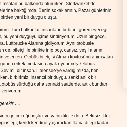
ımsatan bu balkonda otururken, Storkwinkel’de
elerine baktığımda, Berlin sokaklarının, Pazar günlerinin
birden yeni bir duygu oluştu.
orum. Tüm balkonlar, insanların birbirini göremeyeceği
, bu yeni duyguyu içime sindiriyorum. Uzun bir gece.
ra, Luftbrücke Alanına gidiyorum. Aynı otobüsle
e, biletçi ile birlikte inip boş, cansız, yeşil alanın
in ve erken. Otobüs biletçisi Alman köylüsünü anımsatan
ırıp, günün erkek modasına ayak uydurmuş. Otobüs
r. Sevimli bir insan. Halensee’ye vardığımızda, ben
, birbirimizi insancıl bir duygu, sanki anlık bir
a otobüs sürdüğü daha sonraki saatlerde, artık bundan
r veriyorum.
 gerekir…»
nin getireceği boşluk ve yalnızlık ile dolu. Belirsizlikler
vgi isteği, kendi kendine yaşamı kanıtlama dileği kadar