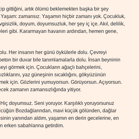
 gittiğini, artık ölümü beklemekten başka bir şey
n? Yaşam: zamansız. Yaşamın hiçbir zamanı yok. Çocukluk,
vgisizlik, doyum, doyumsuzluk, her şey iç içe. Akıl, delilik,
celeri gibi. Kararmayan havanın ardından, hemen gene,
lu. Her insanın her günü öykülerle dolu. Çevreyi
eton bir duvar bile tanımlamalarla dolu. İnsan beyninin
şeyi görmek için. Çocukların ağaçlı bahçelerini,
ızlıklarını, yaz güneşinin sıcaklığını, gökyüzünün
rmek için. Gözlerini yumuyorsun. Görüyorsun. Açıyorsun.
cek zamanın zamansızlığında yitiyor.
? Hiç doyumsuz. Seni yoruyor. Karşılıklı yoruyorsunuz
 Gölcüğün Bozdağlarından, mavi küçük gölünden, dağlar
nesinin yanından aldım, yaşamın en derin gecelerine, en
en erken sabahlarına getirdim.