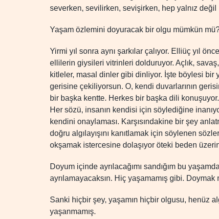
severken, sevilirken, sevişirken, hep yalnız değil
Yaşam özlemini doyuracak bir olgu mümkün mü
Yirmi yıl sonra aynı şarkılar çalıyor. Elliüç yıl önc
ellilerin giysileri vitrinleri dolduruyor. Açlık, savaş
kitleler, masal dinler gibi dinliyor. İşte böylesi 
gerisine çekiliyorsun. O, kendi duvarlarının geris
bir başka kentte. Herkes bir başka dili konuşuyor.
Her sözü, insanın kendisi için söylediğine inanıy
kendini onaylaması. Karşısındakine bir şey anlatm
doğru algılayışını kanıtlamak için söylenen sözle
okşamak istercesine dolaşıyor öteki beden üzeri
Doyum içinde ayrılacağımı sandığım bu yaşamdan
ayrılamayacaksın. Hiç yaşamamış gibi. Doyma
Sanki hiçbir şey, yaşamın hiçbir olgusu, henüz a
yaşanmamış.