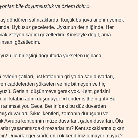
asyonları bile doyumsuzluk ve özlem dolu.»
aş döndüren salıncaklarda. Küçük burjuva ailenin yemek
ında. Uykusuz gecelerde. Uykunun derinliğinde. Her
ak isteyen kadını gözetledim. Kimseyle değil, ama
 insanı gözetledim.
kyüzü ile birleştiği doğrultuda yükselen üç baca
erin çatıları, üst katlarının gri ya da sarı duvarları,
eyen caddelerden yükselen ve hiç bitmeyen ve hiç
eryüzü. Gerisini düşünmeye gerek yok. Kent, gerisini
ir kitabın adını düşünüyor: «Tender is the night» Bu
nı anımsatıyor. Gece, Berlin’deki bu düz duvardan
ış duvarları. Sıkıcı kentleri, zamanın duruşunu ve
 Avrupa kentlerinin müze duvarları, galeri duvarları. Ölü
uvarlar yaşamımızdaki mezarlar mı? Kent sokaklarına çıkan
eğil mi? Duvarlar gerisinde en çok kendimiz olmuyor muyuz?