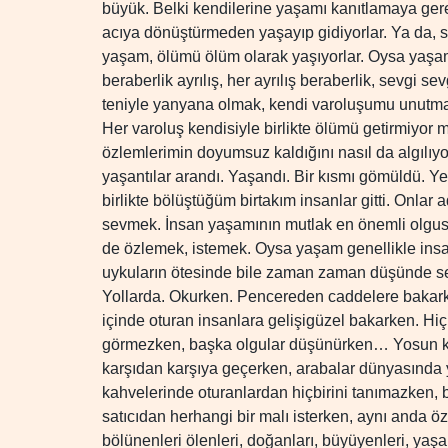
büyük. Belki kendilerine yaşamı kanıtlamaya ger
acıya dönüştürmeden yaşayıp gidiyorlar. Ya da, sev
yaşam, ölümü ölüm olarak yaşıyorlar. Oysa yaşa
beraberlik ayrılış, her ayrılış beraberlik, sevgi 
teniyle yanyana olmak, kendi varoluşumu unutm
Her varoluş kendisiyle birlikte ölümü getirmiyo
özlemlerimin doyumsuz kaldığını nasıl da algılı
yaşantılar arandı. Yaşandı. Bir kısmı gömüldü. Yen
birlikte bölüştüğüm birtakım insanlar gitti. Onlar 
sevmek. İnsan yaşamının mutlak en önemli olgus
de özlemek, istemek. Oysa yaşam genellikle insa
uykuların ötesinde bile zaman zaman düşünde sez
Yollarda. Okurken. Pencereden caddelere bakark
içinde oturan insanlara gelişigüzel bakarken. Hi
görmezken, başka olgular düşünürken… Yosun ko
karşıdan karşıya geçerken, arabalar dünyasında y
kahvelerinde oturanlardan hiçbirini tanımazken, 
satıcıdan herhangi bir malı isterken, aynı anda öz
bölünenleri ölenleri, doğanları, büyüyenleri, yaş