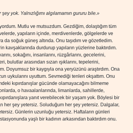
r şey yok. Yalnızlığımı algılamamın gururu bile.»
ıyordum. Mutlu ve mutsuzdum. Gezdiğim, dolaştığım tüm
elerde, yapıların içinde, merdivenlerde, gölgelerde ve
a da soğuk güneş altında. Onu taşıdım ve gözetledim.
n kavşaklarında durdurup yapıların yüzlerine baktırdım.
rını, sokağını, insanlarını, rüzgârlarını, gecelerini,
i, bulutlar arasından sızan ışıklarını, tepelerini,
tırdım. Doyumsuz bir kaygıyla ona yeryüzünü araştırdım. Ona
zun uykularını uyuttum. Sevmediği tenleri okşattım. Onu
çimdeki kıpırdanışlar gücünde olamayacağını bilmeme
onlarda, o havaalanlarında, limanlarda, sahillerde,
ırdanışlara yanıt verebilecek bir yaşam yok. Böylesi bir
her şey yetersiz. Soluduğum her şey yetersiz. Dalgalar,
etersiz. Günlerin uzunluğu yetersiz. Haftaların günleri
istasyonunda yaşlı bir kadının arkasından baktırdım onu.