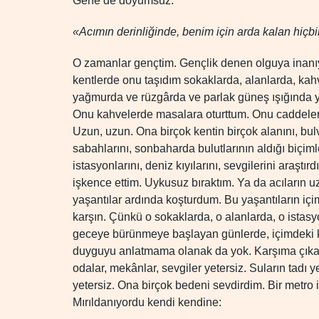
Gene de doyumsuz.
«Acımın derinliğinde, benim için arda kalan hiçbi
O zamanlar gençtim. Gençlik denen olguya inan
kentlerde onu taşıdım sokaklarda, alanlarda, kahv
yağmurda ve rüzgârda ve parlak güneş ışığında y
Onu kahvelerde masalara oturttum. Onu caddeleri
Uzun, uzun. Ona birçok kentin birçok alanını, bulva
sabahlarını, sonbaharda bulutlarının aldığı biçimler
istasyonlarını, deniz kıyılarını, sevgilerini araş
işkence ettim. Uykusuz bıraktım. Ya da acıların u
yaşantılar ardında koşturdum. Bu yaşantıların i
karşın. Çünkü o sokaklarda, o alanlarda, o istasy
geceye bürünmeye başlayan günlerde, içimdeki kıp
duyguyu anlatmama olanak da yok. Karşıma çıkan 
odalar, mekânlar, sevgiler yetersiz. Suların tadı y
yetersiz. Ona birçok bedeni sevdirdim. Bir metro 
Mırıldanıyordu kendi kendine: