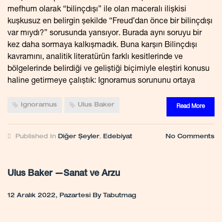
mefhum olarak “bilinçdışı” ile olan maceralı ilişkisi
kuşkusuz en belirgin şekilde “Freud’dan önce bir bilinçdışı
var mıydı?” sorusunda yansıyor. Burada aynı soruyu bir
kez daha sormaya kalkışmadık. Buna karşın Bilinçdışı
kavramını, analitik literatürün farklı kesitlerinde ve
bölgelerinde belirdiği ve geliştiği biçimiyle eleştiri konusu
haline getirmeye çalıştık: Ignoramus sorununu ortaya
Ignoramus
Ulus Baker
Read More
Published In
Diğer Şeyler
,
Edebiyat
No Comments
Ulus Baker —Sanat ve Arzu
12 Aralık 2022, Pazartesi
By
Tabutmag