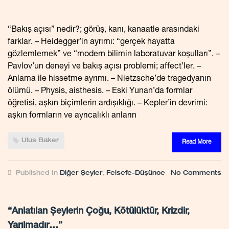
“Bakış açısı” nedir?; görüş, kanı, kanaatle arasındaki
farklar. – Heidegger’in ayrımı: “gerçek hayatta
gözlemlemek” ve “modern bilimin laboratuvar koşulları”. –
Pavlov’un deneyi ve bakış açısı problemi; affect’ler. –
Anlama ile hissetme ayrımı. – Nietzsche’de tragedyanın
ölümü. – Physis, aisthesis. – Eski Yunan’da formlar
öğretisi, aşkın biçimlerin ardışıklığı. – Kepler’in devrimi:
aşkın formların ve ayrıcalıklı anların
Ulus Baker
Read More
Published In
Diğer Şeyler
,
Felsefe-Düşünce
No Comments
“Anlatılan Şeylerin Çoğu, Kötülüktür, Krizdir,
Yarılmadır…”