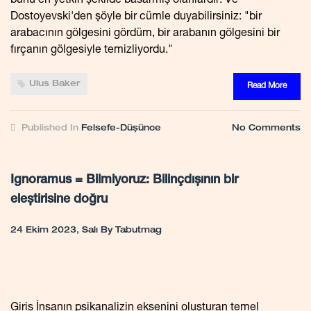
bunu en yetkin şekilde basarmış olanlardır. Ve
Dostoyevski'den şöyle bir cümle duyabilirsiniz: "bir
arabacının gölgesini gördüm, bir arabanın gölgesini bir
fırçanın gölgesiyle temizliyordu."
Ulus Baker
Read More
Published In
Felsefe-Düşünce
No Comments
Ignoramus = Bilmiyoruz: Bilinçdışının bir
eleştirisine doğru
24 Ekim 2023, Salı
By
Tabutmag
Giriş İnsanın psikanalizin eksenini oluşturan temel