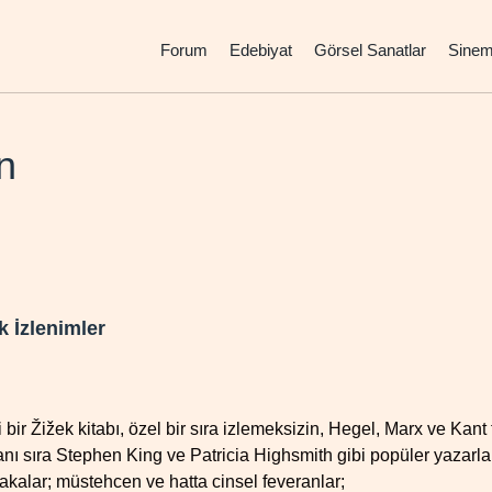
Forum
Edebiyat
Görsel Sanatlar
Sine
n
k İzlenimler
i bir Žižek kitabı, özel bir sıra izlemeksizin, Hegel, Marx ve Kan
anı sıra Stephen King ve Patricia Highsmith gibi popüler yazarl
kalar; müstehcen ve hatta cinsel feveranlar;