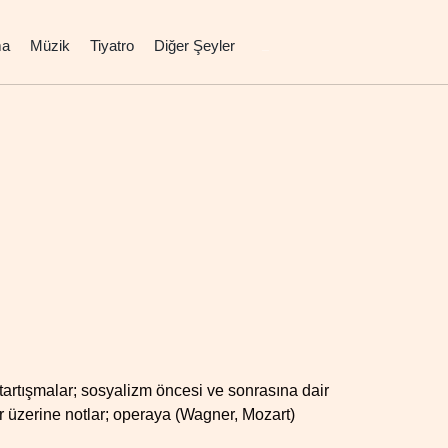
ma
Müzik
Tiyatro
Diğer Şeyler
t tartışmalar; sosyalizm öncesi ve sonrasına dair
ar üzerine notlar; operaya (Wagner, Mozart)