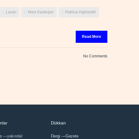
Lacan
Marx Kardeşler
Patricia Highsmith
Read More
No Comments
nlar
Dükkan
eo
—yakında!
Dergi —Gazete