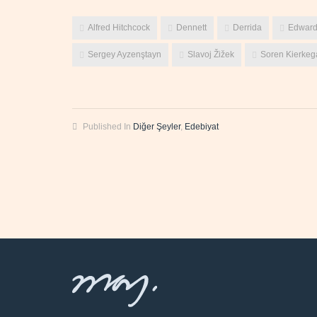
Alfred Hitchcock
Dennett
Derrida
Edward
Sergey Ayzenştayn
Slavoj Žižek
Soren Kierkeg
Published In
Diğer Şeyler
,
Edebiyat