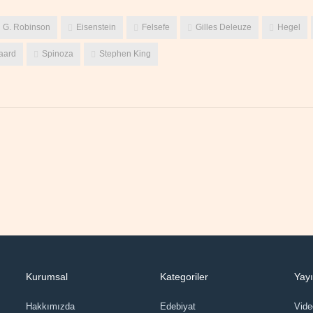
 G. Robinson
Eisenstein
Felsefe
Gilles Deleuze
Hegel
aard
Spinoza
Stephen King
Kurumsal
Kategoriler
Yayı
Hakkımızda
Edebiyat
Vid