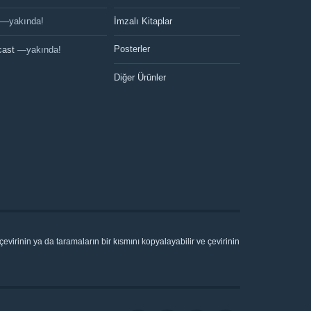
—yakında!
İmzalı Kitaplar
Posterler
cast
—yakında!
Diğer Ürünler
virinin ya da taramaların bir kısmını kopyalayabilir ve çevirinin