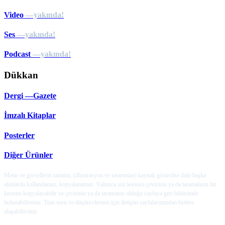
Video
—yakında!
Ses
—yakında!
Podcast
—yakında!
Dükkan
Dergi —Gazete
İmzalı Kitaplar
Posterler
Diğer Ürünler
Metin ve görsellerin tamamı, (illustrasyon ve tasarımlar) kaynak gösterilse dahi başka
alanlarda kullanılamaz, kopyalanamaz. Yalnızca söz konusu çevirinin ya da taramaların bir
kısmını kopyalayabilir ve çevirinin ya da taramanın olduğu sayfaya geri bildirimde
bulunabilirsiniz. Tüm soru ve düşünceleriniz için iletişim sayfalarımızdan bizlere
ulaşabilirsiniz.