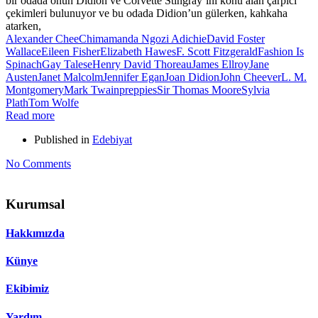
bir odada onun Didion ve Corvette Stingray’ini konu alan çarpıcı
çekimleri bulunuyor ve bu odada Didion’un gülerken, kahkaha
atarken,
Alexander Chee
Chimamanda Ngozi Adichie
David Foster
Wallace
Eileen Fisher
Elizabeth Hawes
F. Scott Fitzgerald
Fashion Is
Spinach
Gay Talese
Henry David Thoreau
James Ellroy
Jane
Austen
Janet Malcolm
Jennifer Egan
Joan Didion
John Cheever
L. M.
Montgomery
Mark Twain
preppies
Sir Thomas Moore
Sylvia
Plath
Tom Wolfe
Read more
Published in
Edebiyat
No Comments
Kurumsal
Hakkımızda
Künye
Ekibimiz
Yardım