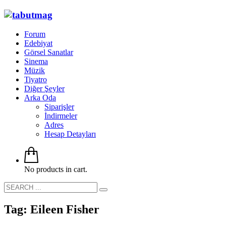
Forum
Edebiyat
Görsel Sanatlar
Sinema
Müzik
Tiyatro
Diğer Şeyler
Arka Oda
Siparişler
İndirmeler
Adres
Hesap Detayları
No products in cart.
Tag: Eileen Fisher