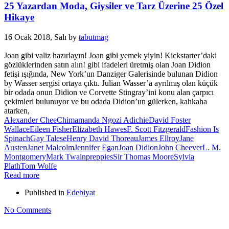
25 Yazardan Moda, Giysiler ve Tarz Üzerine 25 Özel
Hikaye
16 Ocak 2018, Salı
by
tabutmag
Joan gibi valiz hazırlayın! Joan gibi yemek yiyin! Kickstarter’daki
gözlüklerinden satın alın! gibi ifadeleri üretmiş olan Joan Didion
fetişi ışığında, New York’un Danziger Galerisinde bulunan Didion
by Wasser sergisi ortaya çıktı. Julian Wasser’a ayrılmış olan küçük
bir odada onun Didion ve Corvette Stingray’ini konu alan çarpıcı
çekimleri bulunuyor ve bu odada Didion’un gülerken, kahkaha
atarken,
Alexander Chee
Chimamanda Ngozi Adichie
David Foster
Wallace
Eileen Fisher
Elizabeth Hawes
F. Scott Fitzgerald
Fashion Is
Spinach
Gay Talese
Henry David Thoreau
James Ellroy
Jane
Austen
Janet Malcolm
Jennifer Egan
Joan Didion
John Cheever
L. M.
Montgomery
Mark Twain
preppies
Sir Thomas Moore
Sylvia
Plath
Tom Wolfe
Read more
Published in
Edebiyat
No Comments