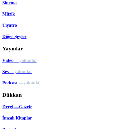
Sinema
Müzik
Tiyatro
Diğer Şeyler
Yayınlar
Video
—yakında!
Ses
—yakında!
Podcast
—yakında!
Dükkan
Dergi —Gazete
İmzalı Kitaplar