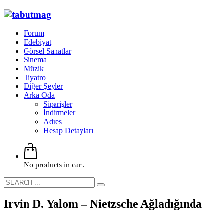
Forum
Edebiyat
Görsel Sanatlar
Sinema
Müzik
Tiyatro
Diğer Şeyler
Arka Oda
Siparişler
İndirmeler
Adres
Hesap Detayları
No products in cart.
Irvin D. Yalom – Nietzsche Ağladığında