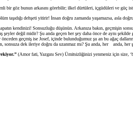
li bir göz bunun arkasını görebilir; ilkel dürtüleri, içgüdüleri ve güç ist
üm taşıdığı dehşeti yitirir! İnsan doğru zamanda yaşamazsa, asla doğ
 kapatın kendinizi! Sonsuzluğu düşünün. Arkanıza bakın, geçmişin sonsu
uş şeyler değil midir? Şu anda geçen her şey daha önce de aynı şekild
 önceden geçmiş ise Josef, içinde bulunduğumuz şu an bu ağaç dalların
an, sonsuza dek ileriye doğru da uzanmaz mı? Şu anda, her anda, her ş
rekiyor.”
(Amor fati, Yazgını Sev) Ümitsizliğinizi yenmeniz için size, 