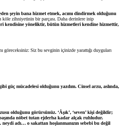
ve eden şeyin bana hizmet etmek, acımı dindirmek olduğunu
öle zihniyetinin bir parçası. Daha derinlere inip
ri kendisine yöneliktir, bütün hizmetleri kendine hizmettir,
ı göreceksiniz: Siz bu sevginin içinizde yarattığı duyguları
eri gibi güç mücadelesi olduğunu yazdım. Cinsel arzu, aslında,
su olduğunu görürsünüz. ‘Âşık’, ‘seven’ kişi değildir;
ı başında nöbet tutan ejderha kadar alçak ruhludur.
… neydi adı… o sakattan hoşlanmanızın sebebi bu değil