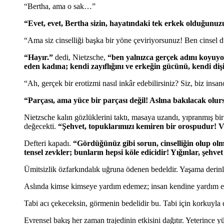
“Bertha, ama o sak…”
“Evet, evet, Bertha sizin, hayatındaki tek erkek olduğun
“Ama siz cinselliği başka bir yöne çeviriyorsunuz! Ben cinsel d
“Hayır.”
dedi, Nietzsche,
“ben yalnızca gerçek adını koyuyo
eden kadına; kendi zayıflığını ve erkeğin gücünü, kendi di
“Ah, gerçek bir erotizmi nasıl inkâr edebilirsiniz? Siz, biz in
“Parçası, ama yüce bir parçası değil! Aslına bakılacak olu
Nietzsche kalın gözlüklerini taktı, masaya uzandı, yıpranmış bi
değecekti.
“Şehvet, topuklarımızı kemiren bir orospudur! Ve
Defteri kapadı.
“Gördüğünüz gibi sorun, cinselliğin olup olm
tensel zevkler; bunların hepsi köle edicidir! Yığınlar, şehv
Ümitsizlik özfarkındalık uğruna ödenen bedeldir. Yaşama derinler
Aslında kimse kimseye yardım edemez; insan kendine yardım et
Tabi acı çekeceksin, görmenin bedelidir bu. Tabi için korkuyl
Evrensel bakış her zaman trajedinin etkisini dağıtır. Yeterince yü