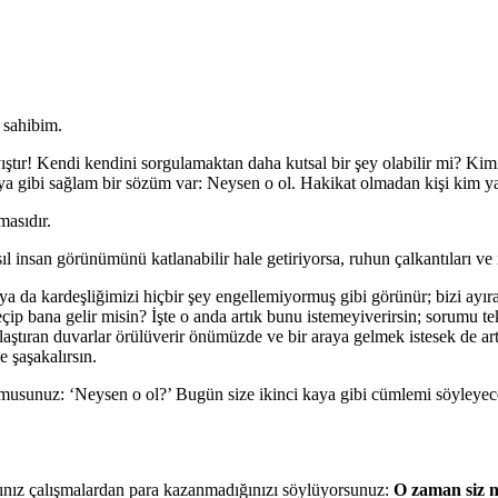
 sahibim.
rayıştır! Kendi kendini sorgulamaktan daha kutsal bir şey olabilir mi? Ki
 gibi sağlam bir sözüm var: Neysen o ol. Hakikat olmadan kişi kim ya
masıdır.
l insan görünümünü katlanabilir hale getiriyorsa, ruhun çalkantıları ve ih
ya da kardeşliğimizi hiçbir şey engellemiyormuş gibi görünür; bizi ayı
 bana gelir misin? İşte o anda artık bunu istemeyiverirsin; sorumu te
ancılaştıran duvarlar örülüverir önümüzde ve bir araya gelmek istesek 
 şaşakalırsın.
musunuz: ‘Neysen o ol?’ Bugün size ikinci kaya gibi cümlemi söyleyece
ğınız çalışmalardan para kazanmadığınızı söylüyorsunuz:
O zaman siz n