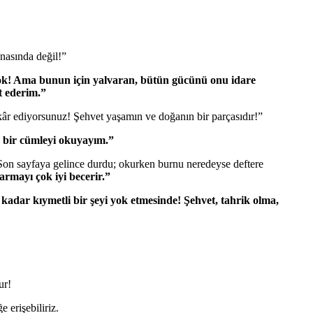
enasında değil!”
yok! Ama bunun için yalvaran, bütün gücünü onu idare
t ederim.”
nkâr ediyorsunuz! Şehvet yaşamın ve doğanın bir parçasıdır!”
m bir cümleyi okuyayım.”
ı. Son sayfaya gelince durdu; okurken burnu neredeyse deftere
armayı çok iyi becerir.”
kadar kıymetli bir şeyi yok etmesinde! Şehvet, tahrik olma,
ur!
 erişebiliriz.