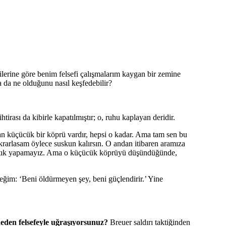
milerine göre benim felsefi çalışmalarım kaygan bir zemine
 da ne olduğunu nasıl keşfedebilir?
tirası da kibirle kapatılmıştır; o, ruhu kaplayan deridir.
ran küçücük bir köprü vardır, hepsi o kadar. Ama tam sen bu
krarlasam öylece suskun kalırsın. O andan itibaren aramıza
de artık yapamayız. Ama o küçücük köprüyü düşündüğünde,
ğim: ‘Beni öldürmeyen şey, beni güçlendirir.’ Yine
eden felsefeyle uğraşıyorsunuz?
Breuer saldırı taktiğinden