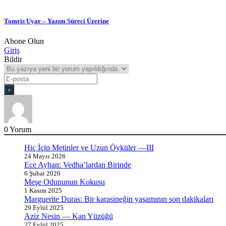
Tomris Uyar – Yazım Süreci Üzerine
Abone Olun
Giriş
Bildir
0
Yorum
Hiç İçin Metinler ve Uzun Öyküler —III
24 Mayıs 2026
Ece Ayhan: Vedha’lardan Birinde
6 Şubat 2026
Meşe Odununun Kokusu
1 Kasım 2025
Marguerite Duras: Bir karasineğin yaşamının son dakikaları
29 Eylül 2025
Aziz Nesin — Kan Yüzüğü
27 Eylül 2025