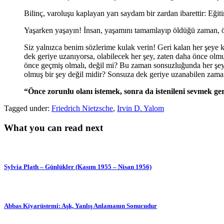
Bilinç, varoluşu kaplayan yarı saydam bir zardan ibarettir: Eğitim
Yaşarken yaşayın! İnsan, yaşamını tamamlayıp öldüğü zaman, öl
Siz yalnızca benim sözlerime kulak verin! Geri kalan her şeye
dek geriye uzanıyorsa, olabilecek her şey, zaten daha önce olm
önce geçmiş olmalı, değil mi? Bu zaman sonsuzluğunda her şey
olmuş bir şey değil midir? Sonsuza dek geriye uzanabilen zam
“Önce zorunlu olanı istemek, sonra da istenileni sevmek ge
Tagged under:
Friedrich Nietzsche
,
Irvin D. Yalom
What you can read next
Sylvia Plath – Günlükler (Kasım 1955 – Nisan 1956)
Abbas Kiyarüstemi: Aşk, Yanlış Anlamanın Sonucudur