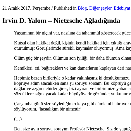
21 Aralık 2017, Perşembe
/
Published in
Blog
,
Diğer şeyler
,
Edebiyat
Irvin D. Yalom – Nietzsche Ağladığında
Yaşamımın bir niçini var, nasılına da tahammül gösterecek güce
Kutsal olan hakikat değil, kişinin kendi hakikati için çıktığı a
oturtulmuş: Görüşlerimde sürekli kaymalar oluyormuş. Ama kaya
Ölüm güç bir şeydir. Ölümün son iyiliği, bir daha ölümün olma
Kemikleri, eti, bağırsakları ve kan damarlarını kaplayan deri nası
Hepimiz bazen birileriyle o kadar yakınlaşırız ki dostluğumuzu 
köprüye adım atacakken sana şu soruyu sorsam: Bu köprüyü geçip
dağlar ve azgın nehirler girer; bizi ayıran ve birbirimize yab
sözcüklere sığmayacak kadar büyüyüverir gözünde; yutkunur ve
Çarşamba günü size söylediğim o kaya gibi cümlemi hatırlıyor 
söylüyorum, ‘hastalığım bir nimettir’
(…)
Ben size aynı soruyu sorayım Profesör Nietzsche. Siz de yaptı