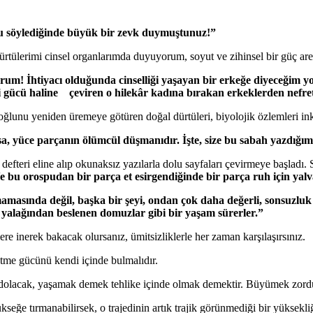
uzu söylediğinde büyük bir zevk duymuştunuz!”
ürtülerimi cinsel organlarımda duyuyorum, soyut ve zihinsel bir güç ar
rum! İhtiyacı olduğunda cinselliği yaşayan bir erkeğe diyeceğim 
şi gücü haline çeviren o hilekâr kadına bırakan erkeklerden nefre
sanoğlunu yeniden üremeye götüren doğal dürtüleri, biyolojik özlemleri i
rsa, yüce parçanın ölümcül düşmanıdır. İşte, size bu sabah yazdığı
r defteri eline alıp okunaksız yazılarla dolu sayfaları çevirmeye başlad
 bu orospudan bir parça et esirgendiğinde bir parça ruh için yalv
amasında değil, başka bir şeyi, ondan çok daha değerli, sonsuzluk 
et yalağından beslenen domuzlar gibi bir yaşam sürerler.”
e inerek bakacak olursanız, ümitsizliklerle her zaman karşılaşırsınız.
me gücünü kendi içinde bulmalıdır.
a dolacak, yaşamak demek tehlike içinde olmak demektir. Büyümek zord
kseğe tırmanabilirsek, o trajedinin artık trajik görünmediği bir yüksekliğe