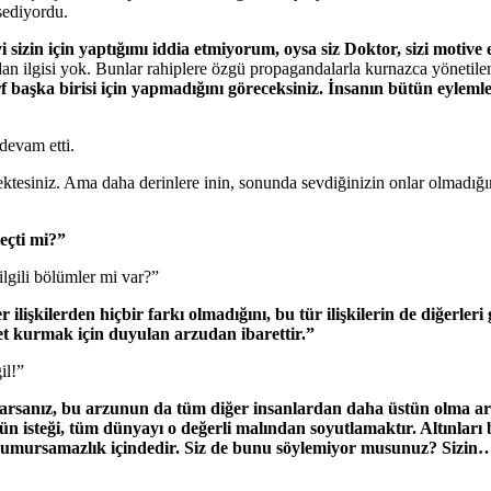
sediyordu.
yi sizin için yaptığımı iddia etmiyorum, oysa siz Doktor, sizi moti
 ilgisi yok. Bunlar rahiplere özgü propagandalarla kurnazca yönetilen k
rf başka birisi için yapmadığını göreceksiniz. İnsanın bütün eylemle
devam etti.
ktesiniz. Ama daha derinlere inin, sonunda sevdiğinizin onlar olmadığın
geçti mi?”
gili bölümler mi var?”
ğer ilişkilerden hiçbir farkı olmadığını, bu tür ilişkilerin de diğerl
et kurmak için duyulan arzudan ibarettir.”
il!”
rsanız, bu arzunun da tüm diğer insanlardan daha üstün olma arzu
tün isteği, tüm dünyayı o değerli malından soyutlamaktır. Altınlar
ir umursamazlık içindedir. Siz de bunu söylemiyor musunuz? Sizin