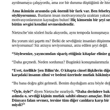
ayrılmamaya çalışıyordu, ama zor bir duruma düştüğünü de his
Ama ikimizin arasında çok önemli bir fark var. Ben felsefe
söylüyorsunuz.
Bunların insan motivasyonuyla uzaktan yakından
motivasyonlarınızın kaynağını bulun!
Hiç kimsenin bir şeyi sı
bütün sevgisi kendini sevmesindendir.
Nietzsche’nin sözleri hızla akıyordu, aynı tempoda konuşmaya 
Bu yorum sizi şaşırttı mı? Belki de sevdiğiniz insanları düşünme
seviyorsunuz! Siz arzuyu seviyorsunuz, arzu edilen şeyi değil.
“Söylesenize, yayıncımdan sipariş ettiğiniz kitaplar elinize 
“Daha geçmedi. Neden sordunuz? Bugünkü konuşmalarımızla il
“Evet, özellikle Şen Bilim’de. O kitapta cinsel ilişkilerin di
karşıdaki insanın zihni ve bedeni üzerinde mutlak hâkimiy
“Bu bana doğru gibi gelmedi. Benim duyduğum arzu böyle değ
“Öyle, öyle!”
diyen Nietzsche ısrarlıydı.
“Daha derinlere baka
aslında o, sevdiği kişinin mutlak sahibi olmayı amaçlar. Bü
Dünyayı falan sevmez, tersine tüm diğer canlılara karşı b
miydi?”