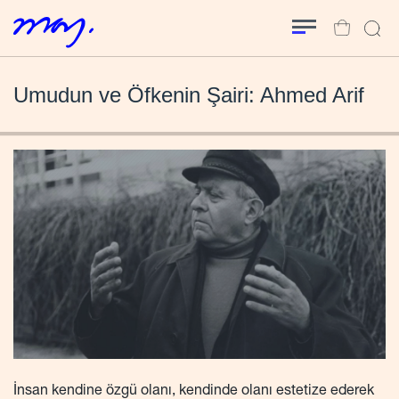
Umudun ve Öfkenin Şairi: Ahmed Arif
İnsan kendine özgü olanı, kendinde olanı estetize ederek