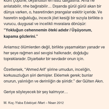
kibrit çöpüne, okyanusun en ıssız dalgasına. Ama ne
anlatabilir, nhe bağırabilir… Dışarıda gürül gürül akan bir
dünya varken, o, hasretinden prangalar eskitir içeride. Ve
hasretin soğukluğu, incecik jilet kesiği bir sızıyla birlikte o
vurucu, duygusal ve incelikli mısralara dönüşür:
“Yokluğun cehennemin öteki adıdır / Üşüyorum,
kapama gözlerini.”
Anlamsız ölümlerden değil, birlikte yaşamaktan yanadır ve
her şeye rağmen asıl sevgisi halkınadır, doğduğu
topraklaradır. Diyarbakır bir sevdadır onun için.
Özetlersek, “Ahmed Arif’ şiirine umudun, inceliğin,
korkusuzluğun şiiri demişler. Eklemek gerek; bunlar
onurun, yalınlığın ve derinliğin de şiiridir.” der Gülten Akın.
Geriye söyleyecek bir şey kalmıyor…
M. Koç /Yaba Edebiyat /Mart – Nisan 2012