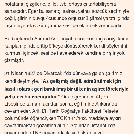
notalarla, çizgilerle, dille…vb. ortaya çıkartabiliyorsa
sanatçıdır. Eğer bu sanatçı şairse, yalnız sözcük seçimiyle
değil, şiirinin duygu/ düşünce örgüsünü şiirsel yaratı içinde
biçimleyerek sözün yanına sesi de eklemek zorundadır.
Bu bağlamda Ahmed Arif, hayatın ona sunduğu acıyı kendi
kalıpları içinde eritip öfkeye dönüştürerek kendi söylemini
kurmuş, içindeki sesi de ilave ederek kendine bir şiir yolu
çizmiştir.
21 Nisan 1927 de Diyarbakır’da dünyaya gelen şairimiz
“Az gelişmiş değil, sömürülmek için
kendi deyimiyle,
kasıtlı olarak geri bırakılmış bir ülkenin aşiret töreleriyle
yetişmiş bir çocuğudur.”
Orta öğrenimini Afyon
Lisesinde tamamladıktan sonra, eğitimine Ankara’da
devam eder. Arif, Dil Tarih Coğrafya Fakültesi Felsefe
bölümünde öğrenciyken TCK 141/142. maddeye aykırı
davranmaktan gözaltına alınır. Ardından İstanbul’da
devam eden TKP davasında iki yıl hüküm giyer.