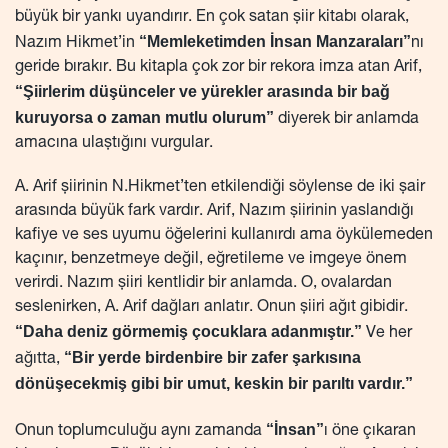
büyük bir yankı uyandırır. En çok satan şiir kitabı olarak,
“Memleketimden İnsan Manzaraları”
Nazım Hikmet’in
nı
geride bırakır. Bu kitapla çok zor bir rekora imza atan Arif,
“Şiirlerim düşünceler ve yürekler arasında bir bağ
kuruyorsa o zaman mutlu olurum”
diyerek bir anlamda
amacına ulaştığını vurgular.
A. Arif şiirinin N.Hikmet’ten etkilendiği söylense de iki şair
arasında büyük fark vardır. Arif, Nazım şiirinin yaslandığı
kafiye ve ses uyumu öğelerini kullanırdı ama öykülemeden
kaçınır, benzetmeye değil, eğretileme ve imgeye önem
verirdi. Nazım şiiri kentlidir bir anlamda. O, ovalardan
seslenirken, A. Arif dağları anlatır. Onun şiiri ağıt gibidir.
“Daha deniz görmemiş çocuklara adanmıştır.”
Ve her
“Bir yerde birdenbire bir zafer şarkısına
ağıtta,
dönüşecekmiş gibi bir umut, keskin bir parıltı vardır.”
“İnsan”
Onun toplumculuğu aynı zamanda
ı öne çıkaran