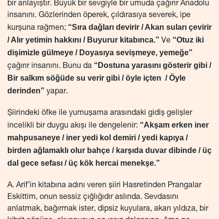
bir anlayıştır. Büyük bir sevgiyle bir umuda çağırır Anadolu
insanını. Gözlerinden öperek, çıldırasıya severek, ipe
“Sıra dağları devirir / Akan suları çevirir
kurşuna rağmen;
/ Alır yetimin hakkını / Buyurur kitabınca.”
“Otuz iki
Ve
dişimizle gülmeye / Doyasıya sevişmeye, yemeğe”
“Dostuna yarasını gösterir gibi /
çağırır insanını. Bunu da
Bir salkım söğüde su verir gibi / öyle içten / Öyle
derinden”
yapar.
Şiirindeki öfke ile yumuşama arasındaki gidiş gelişler
“Akşam erken iner
incelikli bir duygu akışı ile dengelenir:
mahpusaneye / iner yedi kol demiri / yedi kapıya /
birden ağlamaklı olur bahçe / karşıda duvar dibinde / üç
dal gece sefası / üç kök hercai menekşe.”
A. Arif’in kitabına adını veren şiiri Hasretinden Prangalar
Eskittim, onun sessiz çığlığıdır aslında. Sevdasını
anlatmak, bağırmak ister, dipsiz kuyulara, akan yıldıza, bir