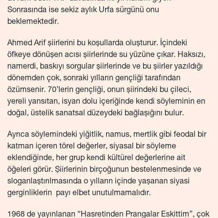
Sonrasında ise sekiz aylık Urfa sürgünü onu
beklemektedir.
Ahmed Arif şiirlerini bu koşullarda oluşturur. İçindeki
öfkeye dönüşen acısı şiirlerinde su yüzüne çıkar. Haksızı,
namerdi, baskıyı sorgular şiirlerinde ve bu şiirler yazıldığı
dönemden çok, sonraki yılların gençliği tarafından
özümsenir. 70’lerin gençliği, onun şiirindeki bu çileci,
yereli yansıtan, isyan dolu içeriğinde kendi söyleminin en
doğal, üstelik sanatsal düzeydeki bağlaşığını bulur.
Ayrıca söylemindeki yiğitlik, namus, mertlik gibi feodal bir
katman içeren törel değerler, siyasal bir söyleme
eklendiğinde, her grup kendi kültürel değerlerine ait
öğeleri görür. Şiirlerinin birçoğunun bestelenmesinde ve
sloganlaştırılmasında o yılların içinde yaşanan siyasi
gerginliklerin payı elbet unutulmamalıdır.
1968 de yayınlanan “Hasretinden Prangalar Eskittim”, çok