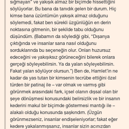
sığmayan” ve yakışık almaz bir biçimde hissettiğini
söylüyorlar. Bu bana da tanıdık gelen bir durum. Hiç
kimse bana üzüntümün yakışık almaz olduğunu
söylemedi, fakat ben sürekli üzgünlüğün en derin
noktasına gitmenin, bir şekilde tabu olduğunu
düşündüm. (Babamın da söylediği gibi, “Dışarıya
çıktığında ve insanlar sana nasıl olduğunu
sorduklarında bu seçeneğin olur. Onları huzursuz
edeceğini ve yakışıksız görüneceğini bilerek onlara
gerçeği söyleyebilirsin. Ya da yalan söyleyebilirsin.
Fakat yalan söylüyor olursun.”) Ben de, Hamlet’in ne
kadar da yas tutan bir kimsenin tecrübe ettiğini özel
türden bir patinaj ile – var olmak ve varmış gibi
görünmek arasındaki fark, içsel olanın dışsal olan bir
şeye dönüşmesi konusundaki belirsizlik ve bir insanın
kederini makul bir biçimde göstermesi mantığı ile –
alakalı olduğu konusunda şaşkındım. (Üzgün
görünmezseniz, insanlar endişeleniyorlar; fakat eğer
kedere yakalanmışsanız, insanlar sizin acınızdan