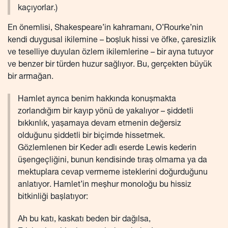
kaçıyorlar.)
En önemlisi, Shakespeare’in kahramanı, O’Rourke’nin
kendi duygusal ikilemine – boşluk hissi ve öfke, çaresizlik
ve teselliye duyulan özlem ikilemlerine – bir ayna tutuyor
ve benzer bir türden huzur sağlıyor. Bu, gerçekten büyük
bir armağan.
Hamlet ayrıca benim hakkında konuşmakta
zorlandığım bir kayıp yönü de yakalıyor – şiddetli
bıkkınlık, yaşamaya devam etmenin değersiz
olduğunu şiddetli bir biçimde hissetmek.
Gözlemlenen bir Keder adlı eserde Lewis kederin
üşengeçliğini, bunun kendisinde tıraş olmama ya da
mektuplara cevap vermeme isteklerini doğurduğunu
anlatıyor. Hamlet’in meşhur monoloğu bu hissiz
bitkinliği başlatıyor:
Ah bu katı, kaskatı beden bir dağılsa,