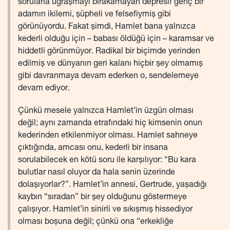
sorularla uğraşmayı bırakamayan depresif genç bir
adamın ikilemi, şüpheli ve felsefiymiş gibi
görünüyordu. Fakat şimdi, Hamlet bana yalnızca
kederli olduğu için – babası öldüğü için – karamsar ve
hiddetli görünmüyor. Radikal bir biçimde yerinden
edilmiş ve dünyanın geri kalanı hiçbir şey olmamış
gibi davranmaya devam ederken o, sendelemeye
devam ediyor.
Çünkü mesele yalnızca Hamlet’in üzgün olması
değil; aynı zamanda etrafındaki hiç kimsenin onun
kederinden etkilenmiyor olması. Hamlet sahneye
çıktığında, amcası onu, kederli bir insana
sorulabilecek en kötü soru ile karşılıyor: “Bu kara
bulutlar nasıl oluyor da hala senin üzerinde
dolaşıyorlar?”. Hamlet’in annesi, Gertrude, yaşadığı
kaybın “sıradan” bir şey olduğunu göstermeye
çalışıyor. Hamlet’in sinirli ve sıkışmış hissediyor
olması boşuna değil; çünkü ona “erkekliğe