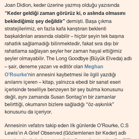
Joan Didion, keder üzerine yazmış olduğu yazısında
“Keder geldiği zaman görürüz ki, o aslında olmasını
beklediğimiz şey değildir”
demişti. Başa çıkma
stratejilerimiz, en fazla kafa karıştıran beklenti
başkaldırıları arasında olabilir – hiçbir şeyin tek başına
rahatlık sağlamadığı bilinmektedir, fakat sıra dışı bir
rahatlama sağlayan şeyler her zaman hayal ettiğimiz
şeyler olmayabilir. The Long Goodbye (Büyük Elveda) adlı
Meghan
– şair, deneme yazarı ve editör olan
O’Rourke
‘nin annesini kaybetmesi ile ilgili yazdığı
anılarını içeren – kitap, yalnızca ebedi bir sanat eseri
içerisinde teselliye benzeyen bir şey bulma konusunu
değil, aynı zamanda Susan Sontag’ın bir zamanlar
belirttiği, okumanın bizlere sağladığı “öz-aşkınlık”
konusunu da içeriyor.
Annesinin vefatını takip eden ilk günlerde O’Rourke, C.S
Lewis’ın A Grief Observed (Gözlemlenen bir Keder) adlı