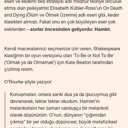
eseri ve kederin beş stratejisi adlı meşhur teoriye öncülük
etmiş olan psikiyatrist Elisabeth Kübler-Ross’un On Death
and Dying (Ölüm ve Ölmek Üzerine) adlı eseri gibi, keder
klasikleri almıştı. Fakat onu en çok büyüleyen eser çok
asırlar öncesinden geliyordu: Hamlet.
eskilerden –
Kendi maceralarınızı seçmenize izin veren, Shakespeare
klasiğinin bir oyun versiyonu olan ‘To Be or Not To Be’
(‘Olmak ya da Olmamak’) için Kate Beaton tarafından
çizilmiş resim.
O’Rourke şöyle yazıyor:
Konuşmaları, onlara sanki dua ya da ipucuymuş gibi
davranarak, tekrar tekrar okudum. Hamlet’in
melankolisini her zaman varoluşçu bir melankoli
olarak düşünürüm. O’nun, dünyanın “çığırından
çıkmış” bir yer olduğu düşüncesi; büyük metafiziksel