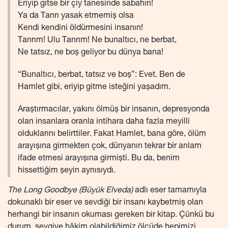
Eriyip gitse bir çiy tanesinde sabahın!
Ya da Tanrı yasak etmemiş olsa
Kendi kendini öldürmesini insanın!
Tanrım! Ulu Tanrım! Ne bunaltıcı, ne berbat,
Ne tatsız, ne boş geliyor bu dünya bana!
“Bunaltıcı, berbat, tatsız ve boş”: Evet. Ben de
Hamlet gibi, eriyip gitme isteğini yaşadım.
Araştırmacılar, yakını ölmüş bir insanın, depresyonda
olan insanlara oranla intihara daha fazla meyilli
olduklarını belirttiler. Fakat Hamlet, bana göre, ölüm
arayışına girmekten çok, dünyanın tekrar bir anlam
ifade etmesi arayışına girmişti. Bu da, benim
hissettiğim şeyin aynısıydı.
The Long Goodbye (Büyük Elveda)
adlı eser tamamıyla
dokunaklı bir eser ve sevdiği bir insanı kaybetmiş olan
herhangi bir insanın okuması gereken bir kitap. Çünkü bu
durum, sevgiye hâkim olabildiğimiz ölçüde hepimizi