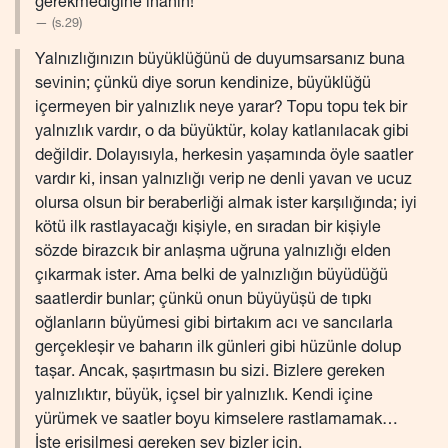
gerekmediğine inanın!
(s.29)
Yalnızlığınızın büyüklüğünü de duyumsarsanız buna
sevinin; çünkü diye sorun kendinize, büyüklüğü
içermeyen bir yalnızlık neye yarar? Topu topu tek bir
yalnızlık vardır, o da büyüktür, kolay katlanılacak gibi
değildir. Dolayısıyla, herkesin yaşamında öyle saatler
vardır ki, insan yalnızlığı verip ne denli yavan ve ucuz
olursa olsun bir beraberliği almak ister karşılığında; iyi
kötü ilk rastlayacağı kişiyle, en sıradan bir kişiyle
sözde birazcık bir anlaşma uğruna yalnızlığı elden
çıkarmak ister. Ama belki de yalnızlığın büyüdüğü
saatlerdir bunlar; çünkü onun büyüyüşü de tıpkı
oğlanların büyümesi gibi birtakım acı ve sancılarla
gerçekleşir ve baharın ilk günleri gibi hüzünle dolup
taşar. Ancak, şaşırtmasın bu sizi. Bizlere gereken
yalnızlıktır, büyük, içsel bir yalnızlık. Kendi içine
yürümek ve saatler boyu kimselere rastlamamak…
İşte erişilmesi gereken şey bizler için.