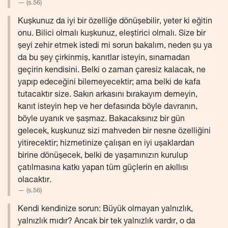
(s.56)
Kuşkunuz da iyi bir özelliğe dönüşebilir, yeter ki eğitin
onu. Bilici olmalı kuşkunuz, eleştirici olmalı. Size bir
şeyi zehir etmek istedi mi sorun bakalım, neden şu ya
da bu şey çirkinmiş, kanıtlar isteyin, sınamadan
geçirin kendisini. Belki o zaman çaresiz kalacak, ne
yapıp edeceğini bilemeyecektir; ama belki de kafa
tutacaktır size. Sakın arkasını bırakayım demeyin,
kanıt isteyin hep ve her defasında böyle davranın,
böyle uyanık ve şaşmaz. Bakacaksınız bir gün
gelecek, kuşkunuz sizi mahveden bir nesne özelliğini
yitirecektir; hizmetinize çalışan en iyi uşaklardan
birine dönüşecek, belki de yaşamınızın kurulup
çatılmasına katkı yapan tüm güçlerin en akıllısı
olacaktır.
(s.56)
Kendi kendinize sorun: Büyük olmayan yalnızlık,
yalnızlık mıdır? Ancak bir tek yalnızlık vardır, o da