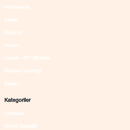
Hakkımızda
Künye
Ekibimiz
Yardım
Havale - EFT Bildirimi
Reklam / İş birliği
İletişim
Kategoriler
Edebiyat
Görsel Sanatlar