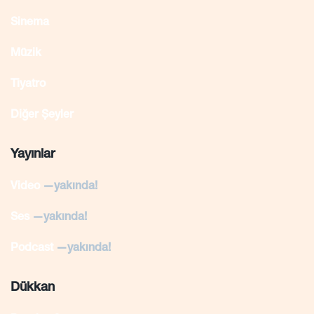
Sinema
Müzik
Tiyatro
Diğer Şeyler
Yayınlar
Video
—yakında!
Ses
—yakında!
Podcast
—yakında!
Dükkan