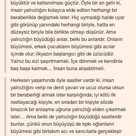
büyüktür ve katlanılması güçtür. Öyle bir an gelir ki,
insan yalnızlığını kolayca elde edilen herhangi bir
beraberlikle değişmek ister. Hiç uymadığı halde uyar
gibi görünüp yanındaki herhangi biriyle, hatta en
düzeysiz biriyle bile birlikte olmayı düşünür. Ama
yalnızlığın büyüdüğü anlar, belki bu anlardır. Onların
büyümesi, erkek çocukların büyümesi gibi acılar
içinde olur; ilkyazın başlangıcı gibi de üzücüdür.
Yalnız bu sizi şaşırtmamalı. İçe dönmek ve kendinle
baş başa kalmak… İnsan buna alışabilmeli.
Herkesin yaşamında öyle saatler vardır ki, insan
yalnızlığını verip ne denli yavan ve ucuz olursa olsun
bir beraberliği almak ister karşılığında; iyi kötü ilk
rastlayacağı kişiyle, en sıradan bir kişiyle sözde
birazcık bir anlaşma uğruna yalnızlığı elden çıkarmak
ister… Ama belki de yalnızlığın büyüdüğü saatlerdir
bunlar, çünkü onun büyüyüşü de tıpkı oğlanların
büyümesi gibi birtakım acı ve sancılarla gerçekleşir