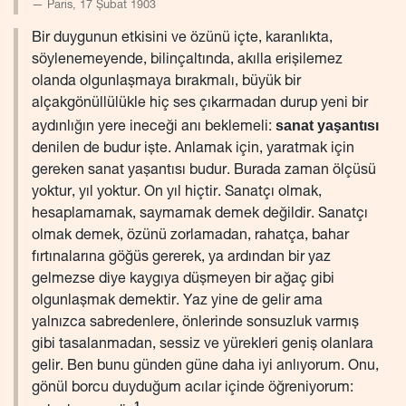
Paris, 17 Şubat 1903
Bir duygunun etkisini ve özünü içte, karanlıkta,
söylenemeyende, bilinçaltında, akılla erişilemez
olanda olgunlaşmaya bırakmalı, büyük bir
alçakgönüllülükle hiç ses çıkarmadan durup yeni bir
sanat yaşantısı
aydınlığın yere ineceği anı beklemeli:
denilen de budur işte. Anlamak için, yaratmak için
gereken sanat yaşantısı budur. Burada zaman ölçüsü
yoktur, yıl yoktur. On yıl hiçtir. Sanatçı olmak,
hesaplamamak, saymamak demek değildir. Sanatçı
olmak demek, özünü zorlamadan, rahatça, bahar
fırtınalarına göğüs gererek, ya ardından bir yaz
gelmezse diye kaygıya düşmeyen bir ağaç gibi
olgunlaşmak demektir. Yaz yine de gelir ama
yalnızca sabredenlere, önlerinde sonsuzluk varmış
gibi tasalanmadan, sessiz ve yürekleri geniş olanlara
gelir. Ben bunu günden güne daha iyi anlıyorum. Onu,
gönül borcu duyduğum acılar içinde öğreniyorum: