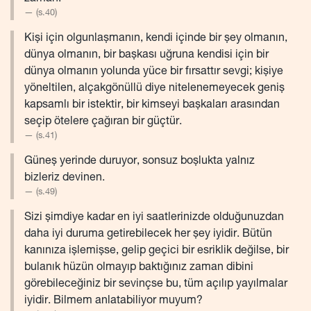
(s.40)
Kişi için olgunlaşmanın, kendi içinde bir şey olmanın,
dünya olmanın, bir başkası uğruna kendisi için bir
dünya olmanın yolunda yüce bir fırsattır sevgi; kişiye
yöneltilen, alçakgönüllü diye nitelenemeyecek geniş
kapsamlı bir istektir, bir kimseyi başkaları arasından
seçip ötelere çağıran bir güçtür.
(s.41)
Güneş yerinde duruyor, sonsuz boşlukta yalnız
bizleriz devinen.
(s.49)
Sizi şimdiye kadar en iyi saatlerinizde olduğunuzdan
daha iyi duruma getirebilecek her şey iyidir. Bütün
kanınıza işlemişse, gelip geçici bir esriklik değilse, bir
bulanık hüzün olmayıp baktığınız zaman dibini
görebileceğiniz bir sevinçse bu, tüm açılıp yayılmalar
iyidir. Bilmem anlatabiliyor muyum?