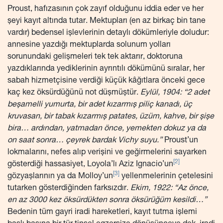
Proust, hafızasının çok zayıf olduğunu iddia eder ve her
şeyi kayıt altında tutar. Mektupları (en az birkaç bin tane
vardır) bedensel işlevlerinin detaylı dökümleriyle doludur:
annesine yazdığı mektuplarda solunum yolları
sorunundaki gelişmeleri tek tek aktarır, doktoruna
yazdıklarında yediklerinin ayrıntılı dökümünü sıralar, her
sabah hizmetçisine verdiği küçük kâğıtlara önceki gece
kaç kez öksürdüğünü not düşmüştür.
Eylül, 1904: “2 adet
beşamelli yumurta, bir adet kızarmış piliç kanadı, üç
kruvasan, bir tabak kızarmış patates, üzüm, kahve, bir şişe
bira… ardından, yatmadan önce, yemekten dokuz ya da
on saat sonra… çeyrek bardak Vichy suyu.”
Proust’un
lokmalarını, nefes alıp verişini ve geğirmelerini sayarken
[2]
gösterdiği hassasiyet, Loyola’lı Aziz Ignacio’un
[3]
gözyaşlarının ya da Molloy’un
yellenmelerinin çetelesini
tutarken gösterdiğinden farksızdır.
Ekim, 1922: “Az önce,
en az 3000 kez öksürdükten sonra öksürüğüm kesildi…”
Bedenin tüm gayri iradi hareketleri, kayıt tutma işlemi