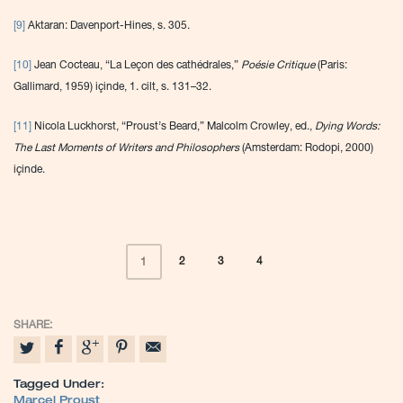
[9]
Aktaran: Davenport-Hines, s. 305.
[10]
Jean Cocteau, “La Leçon des cathédrales,”
Poésie Critique
(Paris:
Gallimard, 1959) içinde, 1. cilt, s. 131–32.
[11]
Nicola Luckhorst, “Proust’s Beard,” Malcolm Crowley, ed.,
Dying Words:
The Last Moments of Writers and Philosophers
(Amsterdam: Rodopi, 2000)
içinde.
2
3
4
1
Tagged Under:
Marcel Proust