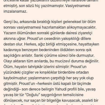
öncesine kadar yazdıklarını düzeltmeye hararetle devam
etmiştir), son sözü hiç yazılmamıştır. Vasiyetnamesi
imzalanamaz.
Gerçi bu, arkasında bıraktığı kişileri geleneksel bir ölüm
sonrası vasiyetnamesi hazırlamaktan alıkoymayacaktır.
Yazarın ölümünden sonraki günlerde dairesi ziyaretçi
akınına uğrar. Proust’un cesedinin yakışıklılığı dillere
destan olur. Herkes, ağız birliği etmişçesine, hayattayken
kadavraya benzeyen bedeninden öldükten sonra ışık
saçıldığını anlatır. Sanki çürüme süreci bile durmuştur.
Olayı aktaran tüm anılarda, bu mucizevî duruma değinilir.
Ölüm, hayatın tahripkâr izlerini silmiştir: Proust’un
yüzündeki çizgiler ve kırışıklıklar birdenbire ortadan
kaybolmuştur; yaşlanmanın çarpıttığı her şey yok olup
gitmiştir. Proust’un –herkesin üstü kapalı bir biçimde
değindiği– son derece belirgin Yahudi profili bile, yavaş
yavaş bir tür “Doğulu” saygınlığının temsilcisine
dönüşecek, nur saçan bir bilgeliğe kavuşacak, asaleti bir