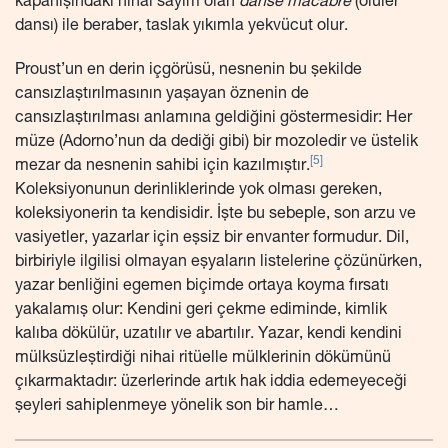
kapanışındaki nihai sayım olan
danse macabre
(ölüler
dansı) ile beraber, taslak yıkımla yekvücut olur.
Proust’un en derin içgörüsü, nesnenin bu şekilde
cansızlaştırılmasının yaşayan öznenin de
cansızlaştırılması anlamına geldiğini göstermesidir: Her
müze (Adorno’nun da dediği gibi) bir mozoledir ve üstelik
[5]
mezar da nesnenin sahibi için kazılmıştır.
Koleksiyonunun derinliklerinde yok olması gereken,
koleksiyonerin ta kendisidir. İşte bu sebeple, son arzu ve
vasiyetler, yazarlar için eşsiz bir envanter formudur. Dil,
birbiriyle ilgilisi olmayan eşyaların listelerine çözünürken,
yazar benliğini egemen biçimde ortaya koyma fırsatı
yakalamış olur: Kendini geri çekme ediminde, kimlik
kalıba dökülür, uzatılır ve abartılır. Yazar, kendi kendini
mülksüzleştirdiği nihai ritüelle mülklerinin dökümünü
çıkarmaktadır: üzerlerinde artık hak iddia edemeyeceği
şeyleri sahiplenmeye yönelik son bir hamle…