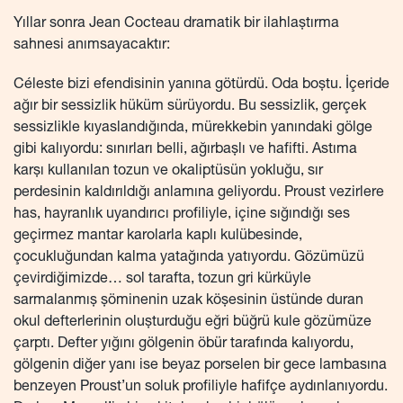
Yıllar sonra Jean Cocteau dramatik bir ilahlaştırma
sahnesi anımsayacaktır:
Céleste bizi efendisinin yanına götürdü. Oda boştu. İçeride
ağır bir sessizlik hüküm sürüyordu. Bu sessizlik, gerçek
sessizlikle kıyaslandığında, mürekkebin yanındaki gölge
gibi kalıyordu: sınırları belli, ağırbaşlı ve hafifti. Astıma
karşı kullanılan tozun ve okaliptüsün yokluğu, sır
perdesinin kaldırıldığı anlamına geliyordu. Proust vezirlere
has, hayranlık uyandırıcı profiliyle, içine sığındığı ses
geçirmez mantar karolarla kaplı kulübesinde,
çocukluğundan kalma yatağında yatıyordu. Gözümüzü
çevirdiğimizde… sol tarafta, tozun gri kürküyle
sarmalanmış şöminenin uzak köşesinin üstünde duran
okul defterlerinin oluşturduğu eğri büğrü kule gözümüze
çarptı. Defter yığını gölgenin öbür tarafında kalıyordu,
gölgenin diğer yanı ise beyaz porselen bir gece lambasına
benzeyen Proust’un soluk profiliyle hafifçe aydınlanıyordu.