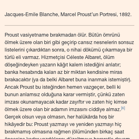
Jacques-Emile Blanche, Marcel Proust’un Portresi, 1892.
Proust vasiyetname bırakmadan ölür. Bütün ömrünü
ölmek üzere olan biri gibi geçirip cansız nesnelerin sonsuz
listelerini çıkardıktan sonra, o nihai dökümü çıkarmaya bir
türlü eli varmaz. Hizmetçisi Céleste Albaret, ölüm
döşeğindeyken yazarın kâğıt kalem istediğini anlatır;
banka hesabında kalan az bir miktarı kendisine miras
bırakacaktır (ya da belki Albaret buna inanmak istemiştir).
Ancak Proust bu isteğinden hemen vazgeçer, belli ki
bunun anlamsız olduğuna karar vermiştir, çünkü zaten
imzası okunamayacak kadar zayıftır ve zaten hiç kimse
[6]
ölmek üzere olan bir adamın imzasını ciddiye almaz.
Gerçek olsun veya olmasın, her halükârda hoş bir
hikâyedir bu: Proust yazmayı ve yeniden yazmayı hiç
bırakmamış olmasına rağmen (ölümünden birkaç saat