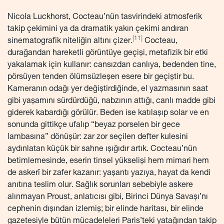
Nicola Luckhorst, Cocteau’nün tasvirindeki atmosferik
takip çekimini ya da dramatik yakın çekimi andıran
[11]
sinematografik niteliğin altını çizer.
Cocteau,
durağandan hareketli görüntüye geçişi, metafizik bir etki
yakalamak için kullanır: cansızdan canlıya, bedenden tine,
pörsüyen tenden ölümsüzleşen esere bir geçiştir bu.
Kameranın odağı yer değiştirdiğinde, el yazmasının saat
gibi yaşamını sürdürdüğü, nabzının attığı, canlı madde gibi
giderek kabardığı görülür. Beden ise katılaşıp solar ve en
sonunda gittikçe ufalıp “beyaz porselen bir gece
lambasına” dönüşür: zar zor seçilen defter kulesini
aydınlatan küçük bir sahne ışığıdır artık. Cocteau’nün
betimlemesinde, eserin tinsel yükselişi hem mimari hem
de askerî bir zafer kazanır: yaşantı yazıya, hayat da kendi
anıtına teslim olur. Sağlık sorunları sebebiyle askere
alınmayan Proust, anlatıcısı gibi, Birinci Dünya Savaşı’nı
cephenin dışından izlemiş; bir elinde haritası, bir elinde
gazetesiyle bütün mücadeleleri Paris’teki yatağından takip