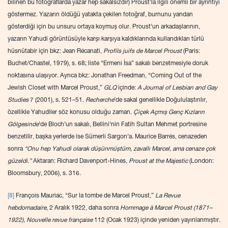
bilinen bu fotoğraflarda yazar hep sakalsızdır) Proust’la ilgili önemli bir ayrıntıyı
göstermez. Yazarın öldüğü yatakta çekilen fotoğraf, burnunu yandan
gösterdiği için bu unsuru ortaya koymuş olur. Proust’un arkadaşlarının,
yazarın Yahudi görüntüsüyle karşı karşıya kaldıklarında kullandıkları türlü
hüsnütabir için bkz: Jean Récanati,
Profils juifs de Marcel Proust
(Paris:
Buchet/Chastel, 1979), s. 68; liste “Ermeni İsa” sakalı benzetmesiyle doruk
noktasına ulaşıyor. Ayrıca bkz: Jonathan Freedman, “Coming Out of the
Jewish Closet with Marcel Proust,”
GLQ
içinde:
A Journal of Lesbian and Gay
Studies
7 (2001), s. 521–51.
Recherche
’de sakal genellikle Doğululaştırılır,
özellikle Yahudiler söz konusu olduğu zaman.
Çiçek Açmış Genç Kızların
Gölgesinde
’de Bloch’un sakalı, Bellini’nin Fatih Sultan Mehmet portresine
benzetilir, başka yerlerde ise Sümerli Sargon’a. Maurice Barrès, cenazeden
sonra
“Onu hep Yahudi olarak düşünmüştüm, zavallı Marcel, ama cenaze çok
güzeldi.”
Aktaran: Richard Davenport-Hines,
Proust at the Majestic
(London:
Bloomsbury, 2006), s. 316.
[8]
François Mauriac, “Sur la tombe de Marcel Proust,”
La Revue
hebdomadaire
, 2 Aralık 1922, daha sonra
Hommage à Marcel Proust (1871–
1922), Nouvelle revue française
112 (Ocak 1923) içinde yeniden yayınlanmıştır.