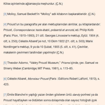
Kilise ayinlerinde ağlamasıyla meşhurdur. (Ç.N.)
[3]
Molloy, Samuel Beckett’in “Molloy” adlı kitabının başkarakteridir. (Ç.N.)
[4]
Proust’un bu paragrafta yer alan mektuplarından alıntılar, şu kitaplardandır:
Proust,
Correspondance: texte
établi, présenté et annoté
, ed. Philip Kolb
(Paris: Plon, 1970–1993), 21 cilt. Georges Linossier’e mektup, Eylül. 1904 (4.
cilt, s. 250); Céleste Albaret’ye not, 10 Ekim 1922 (21. cilt, s. 503); Marie
Nordlinger’e mektup, 9 ya da 10 Şubat, 1905 (5. cilt, s. 41). Çeviriler,
makalenin çevirmeni tarafından yapılmıştır (Ç.N.)
[5]
Theodor Adorno, “Valéry Proust Museum,”
Prisms
içinde, çev. Samuel ve
Shierry Weber (Cambridge; MIT Press, 1981), s. 173–85.
[6]
Céleste Albaret,
Monsieur Proust
(Paris : Éditions Robert Laffont, 1973), s.
423.
[7]
Émile Blanche’ın yaptığı yazarı önden gösteren ünlü
dandy
portresi ya da
Proust hayattayken ve öldükten sonra dolaşımda olan sayısız fotoğrafı (çok