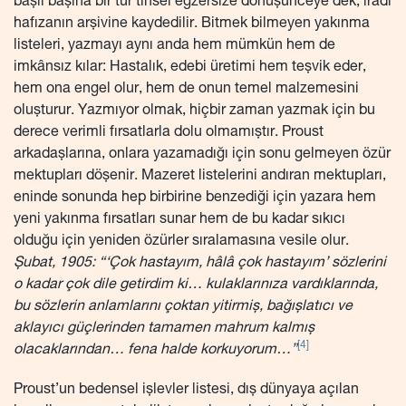
başlı başına bir tür tinsel egzersize dönüşünceye dek, iradi
hafızanın arşivine kaydedilir. Bitmek bilmeyen yakınma
listeleri, yazmayı aynı anda hem mümkün hem de
imkânsız kılar: Hastalık, edebi üretimi hem teşvik eder,
hem ona engel olur, hem de onun temel malzemesini
oluşturur. Yazmıyor olmak, hiçbir zaman yazmak için bu
derece verimli fırsatlarla dolu olmamıştır. Proust
arkadaşlarına, onlara yazamadığı için sonu gelmeyen özür
mektupları döşenir. Mazeret listelerini andıran mektupları,
eninde sonunda hep birbirine benzediği için yazara hem
yeni yakınma fırsatları sunar hem de bu kadar sıkıcı
olduğu için yeniden özürler sıralamasına vesile olur.
Şubat, 1905: “‘Çok hastayım, hâlâ çok hastayım’ sözlerini
o kadar çok dile getirdim ki… kulaklarınıza vardıklarında,
bu sözlerin anlamlarını çoktan yitirmiş, bağışlatıcı ve
aklayıcı güçlerinden tamamen mahrum kalmış
[4]
olacaklarından… fena halde korkuyorum…”
Proust’un bedensel işlevler listesi, dış dünyaya açılan