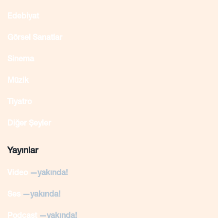
Edebiyat
Görsel Sanatlar
Sinema
Müzik
Tiyatro
Diğer Şeyler
Yayınlar
Video
—yakında!
Ses
—yakında!
Podcast
—yakında!