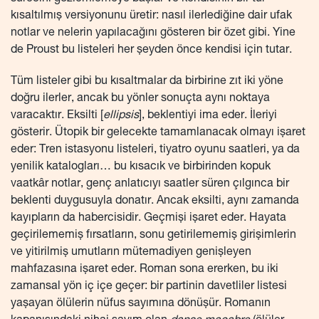
kısaltılmış versiyonunu üretir: nasıl ilerlediğine dair ufak
notlar ve nelerin yapılacağını gösteren bir özet gibi. Yine
de Proust bu listeleri her şeyden önce kendisi için tutar.
Tüm listeler gibi bu kısaltmalar da birbirine zıt iki yöne
doğru ilerler, ancak bu yönler sonuçta aynı noktaya
varacaktır. Eksilti [
ellipsis
], beklentiyi ima eder. İleriyi
gösterir. Ütopik bir gelecekte tamamlanacak olmayı işaret
eder: Tren istasyonu listeleri, tiyatro oyunu saatleri, ya da
yenilik katalogları… bu kısacık ve birbirinden kopuk
vaatkâr notlar, genç anlatıcıyı saatler süren çılgınca bir
beklenti duygusuyla donatır. Ancak eksilti, aynı zamanda
kayıpların da habercisidir. Geçmişi işaret eder. Hayata
geçirilememiş fırsatların, sonu getirilememiş girişimlerin
ve yitirilmiş umutların mütemadiyen genişleyen
mahfazasına işaret eder. Roman sona ererken, bu iki
zamansal yön iç içe geçer: bir partinin davetliler listesi
yaşayan ölülerin nüfus sayımına dönüşür. Romanın