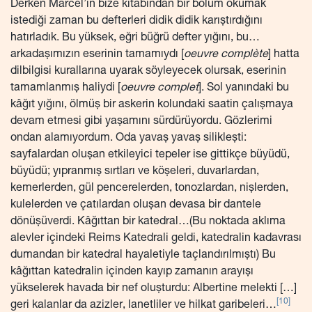
Derken Marcel’in bize kitabından bir bölüm okumak
istediği zaman bu defterleri didik didik karıştırdığını
hatırladık. Bu yüksek, eğri büğrü defter yığını, bu…
arkadaşımızın eserinin tamamıydı [
oeuvre complète
] hatta
dilbilgisi kurallarına uyarak söyleyecek olursak, eserinin
tamamlanmış haliydi [
oeuvre complet
]. Sol yanındaki bu
kâğıt yığını, ölmüş bir askerin kolundaki saatin çalışmaya
devam etmesi gibi yaşamını sürdürüyordu. Gözlerimi
ondan alamıyordum. Oda yavaş yavaş silikleşti:
sayfalardan oluşan etkileyici tepeler ise gittikçe büyüdü,
büyüdü; yıpranmış sırtları ve köşeleri, duvarlardan,
kemerlerden, gül pencerelerden, tonozlardan, nişlerden,
kulelerden ve çatılardan oluşan devasa bir dantele
dönüşüverdi. Kâğıttan bir katedral…(Bu noktada aklıma
alevler içindeki Reims Katedrali geldi, katedralin kadavrası
dumandan bir katedral hayaletiyle taçlandırılmıştı) Bu
kâğıttan katedralin içinden kayıp zamanın arayışı
yükselerek havada bir nef oluşturdu: Albertine melekti […]
[10]
geri kalanlar da azizler, lanetliler ve hilkat garibeleri…