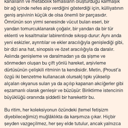
kanalların ve metabolik temasların oluşturduğu karmaşık
bir ağ içinde nefes alıp verdiğini gösterdiği için, külliyatının
geniş arşivinin küçük de olsa önemli bir parçasıdır.
Ömrünün son yirmi senesinde vücut bulan eseri, bir
yandan tomurcuklanarak çoğalır, bir yandan da bir tür
eklenti ve kısaltmalar labirentinde sıkışıp durur: Aynı anda
yeni eskizler, ayrıntılar ve ekler aracılığıyla genişlediği gibi,
bir dizi ana hat, sinopsis ve özet aracılığıyla da daralır.
Aslında genişleme ve daralmadan ya da şişme ve
sönmeden oluşan bu çift yönlü hareket, arşivleme
dürtüsünün çelişkili ritminin ta kendisidir. Metin, (Proust’a
özgü iki benzetme kullanacak olursak) tıpkı yükselip
alçalan okyanus suları ya da açılıp kapanan akciğerler gibi
eşzamanlı olarak genleşir ve büzüşür: Biriktirme istencinin
büyüklüğü oranında şiddetli bir harekettir bu.
Bu ritim, her koleksiyonun özündeki (temel fetişizm
diyebileceğimiz) muğlâklıkta da karşımıza çıkar. Hiçbir
şeyden vazgeçilmez, her şey elde tutulur, ancak yalnızca