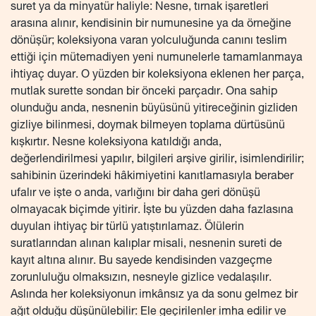
suret ya da minyatür haliyle: Nesne, tırnak işaretleri
arasına alınır, kendisinin bir numunesine ya da örneğine
dönüşür; koleksiyona varan yolculuğunda canını teslim
ettiği için mütemadiyen yeni numunelerle tamamlanmaya
ihtiyaç duyar. O yüzden bir koleksiyona eklenen her parça,
mutlak surette sondan bir önceki parçadır. Ona sahip
olunduğu anda, nesnenin büyüsünü yitireceğinin gizliden
gizliye bilinmesi, doymak bilmeyen toplama dürtüsünü
kışkırtır. Nesne koleksiyona katıldığı anda,
değerlendirilmesi yapılır, bilgileri arşive girilir, isimlendirilir;
sahibinin üzerindeki hâkimiyetini kanıtlamasıyla beraber
ufalır ve işte o anda, varlığını bir daha geri dönüşü
olmayacak biçimde yitirir. İşte bu yüzden daha fazlasına
duyulan ihtiyaç bir türlü yatıştırılamaz. Ölülerin
suratlarından alınan kalıplar misali, nesnenin sureti de
kayıt altına alınır. Bu sayede kendisinden vazgeçme
zorunluluğu olmaksızın, nesneyle gizlice vedalaşılır.
Aslında her koleksiyonun imkânsız ya da sonu gelmez bir
ağıt olduğu düşünülebilir: Ele geçirilenler imha edilir ve