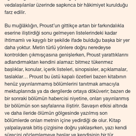
vedalaşılanlar üzerinde sapkınca bir hâkimiyet kurulduğu
farz edilir.
Bu muğlâklığın, Proust’un gittikçe artan bir farkındalıkla
eserine iliştirdiği sonu gelmeyen listelerindeki kadar
ihtimamlı ve kaygılı bir şekilde ifade bulduğu başka bir yer
daha yoktur. Metin türlü yönlere doğru neredeyse
kontrolden çıkmışçasına genişlerken, Proust yarattıklarını
adlandırmaktan kendini alamaz: bitmez tükenmez
başlıklar, konular, içerik listeleri, sinopsisler, açıklamalar,
taslaklar… Proust bu üstü kapalı özetleri bazen kitabının
henüz yayınlanmamış bölümlerini tanıtmak amacıyla
mektuplarında ya da dergilerde ortaya döküverir; bazen de
bir sonraki bölümün habercisi niyetine, onları yayınlanmış
bir bölümün son sayfalarına iliştirir. Savaşın etkisi altında
ve daha ileride ölümün gölgesinde yazılmış son
bölümlerde onları metnin içine yedirdiği de olur. Kitap
yalpalayarak bitiş çizgisine doğru yaklaşırken, yazı kendi
sürecini gözlemlemeye başlar ve kendisinin bir tür