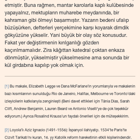
etmiştir. Buna rağmen, mantar karolarla kaplı kulübesinde
yapayalnız, mektupların muharebe meydanında, bir
kahraman gibi ölmeyi başarmıştır. Yazarın bedeni ufalıp
büzüşürken, defterleri yerçekimine karşı koyarak dimdik
gökyüzüne yükselir. Yani büyük bir olay söz konusudur.
Fakat yer değiştirmenin kırılganlığı gözden
kaçırılmamalıdır. Zira kâğıttan katedral çoktan enkaza
dönmüştür, yükselmiştir yükselmesine ama sonunda bir
kül girdabına kapılıp yok olmak için.
[1]
Bu makale, Elizabeth Legge ve Dana McFarlane’in yorumlarıyla ve makalenin
bazı kısımlarının sunulduğu Rio de Janeiro, Halifax, Melbourne ve Toronto’daki
izleyicilerin katkılarıyla zenginleşti (Beni davet ettikleri için Tânia Dias, Sarah
Clift, Andrew Benjamin, Lauren Beard ve Antonio Viselli’ye de çok teşekkür
ediyorum.) Ayrıca Rosalind Krauss’un faydalı önerileri için de müteşekkirim.
[2]
Loyola’lı Aziz Ignacio (1491-1556): İspanyol ilahiyatçı. 1534’te Paris’te
Cizvit Tarikatı’nı kuran, 16. yy Katolik reform hareketinin etkili kişilerindendir.