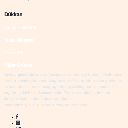
Dükkan
Dergi —Gazete
İmzalı Kitaplar
Posterler
Diğer Ürünler
Metin ve görsellerin tamamı, (illustrasyon ve tasarımlar) kaynak gösterilse dahi
başka alanlarda kullanılamaz, kopyalanamaz. Yalnızca söz konusu çevirinin ya
da taramaların bir kısmını kopyalayabilir ve çevirinin ya da taramanın olduğu
sayfaya geri bildirimde bulunabilirsiniz. Tüm soru ve düşünceleriniz için
iletişim sayfalarımızdan bizlere ulaşabilirsiniz.
TBTCREATIVE
Made with ♥ by
© 2024 tabutmag.com