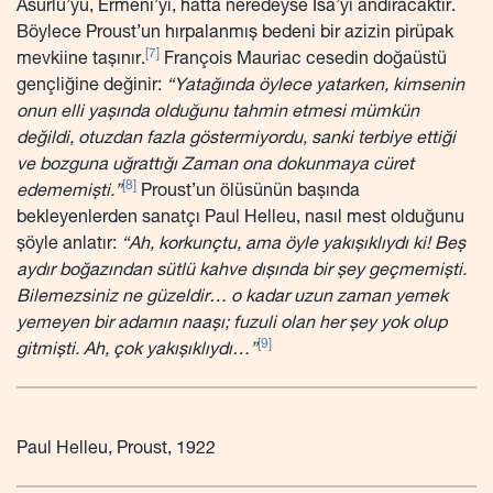
Asurlu’yu, Ermeni’yi, hatta neredeyse İsa’yı andıracaktır.
Böylece Proust’un hırpalanmış bedeni bir azizin pirüpak
[7]
mevkiine taşınır.
François Mauriac cesedin doğaüstü
gençliğine değinir:
“Yatağında öylece yatarken, kimsenin
onun elli yaşında olduğunu tahmin etmesi mümkün
değildi, otuzdan fazla göstermiyordu, sanki terbiye ettiği
ve bozguna uğrattığı Zaman ona dokunmaya cüret
[8]
edememişti.”
Proust’un ölüsünün başında
bekleyenlerden sanatçı Paul Helleu, nasıl mest olduğunu
şöyle anlatır:
“Ah, korkunçtu, ama öyle yakışıklıydı ki! Beş
aydır boğazından sütlü kahve dışında bir şey geçmemişti.
Bilemezsiniz ne güzeldir… o kadar uzun zaman yemek
yemeyen bir adamın naaşı; fuzuli olan her şey yok olup
[9]
gitmişti. Ah, çok yakışıklıydı…”
Paul Helleu, Proust, 1922