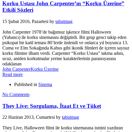
Korku Ustası John Carpenter’ın “Korku Üzerine”
Etkili Sözleri
15 Şubat 2016, Pazartesi
by
tabutmag
John Carpenter 1978’de bağımsız işkence filmi Halloween
(Yabancı) ile korku sinemasını değiştirdi. Bir grup genci takip eden
psikopat bir katil teması 80’lerde ünlendi ve onlarca yıl boyunca 13.
Cuma ve Elm Sokağında Kabus gibi ikonik filmleri de içeren sayısız
korku filmine ilham verdi. Carpenter “Korku Ustası” takma adını,
ucuz, aniden korkutmalar yerine karakterlerinin paranoyasına
odaklanan
John Carpenter
Korku Üzerine
Read more
Published in
Sinema
No Comments
They Live: Sorgulama, İtaat Et ve Tüket
22 Haziran 2013, Cumartesi
by
tabutmag
They Live, Halloween filmi ile korku sinemasına ismini yazdıran