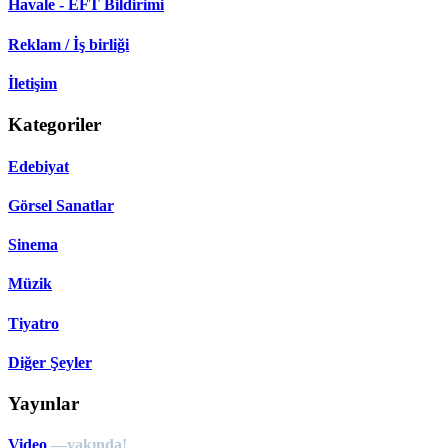
Havale - EFT Bildirimi
Reklam / İş birliği
İletişim
Kategoriler
Edebiyat
Görsel Sanatlar
Sinema
Müzik
Tiyatro
Diğer Şeyler
Yayınlar
Video
—yakında!