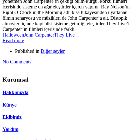
yönetmen John Carpenter’ın çektiği bilim-kurgu, korku filmleri
içerisinde sisteme en ağır eleştiriler içeren yapımı. Ray Nelson’ın
Eight O’Clock in the Morning adlı kısa hikayesinden uyarlanan
filmin senaryosu ve müzikleri de John Carpenter’a ait. Distopik
atmosferi içinde kapitalist sisteme getirdiği eleştiriler They Live’i
Carpenter’ın filmleri içerisinde farklı
Halloween
John Carpenter
They Live
Read more
Published in
Diğer şeyler
No Comments
Kurumsal
Hakkımızda
Künye
Ekibimiz
Yardım