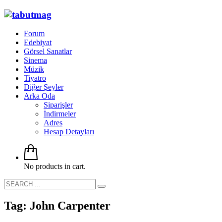
Forum
Edebiyat
Görsel Sanatlar
Sinema
Müzik
Tiyatro
Diğer Şeyler
Arka Oda
Siparişler
İndirmeler
Adres
Hesap Detayları
No products in cart.
Tag: John Carpenter