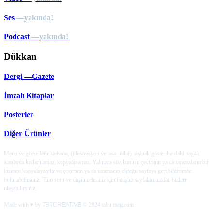
Ses
—yakında!
Podcast
—yakında!
Dükkan
Dergi —Gazete
İmzalı Kitaplar
Posterler
Diğer Ürünler
Metin ve görsellerin tamamı, (illustrasyon ve tasarımlar) kaynak gösterilse dahi başka
alanlarda kullanılamaz, kopyalanamaz. Yalnızca söz konusu çevirinin ya da taramaların bir
kısmını kopyalayabilir ve çevirinin ya da taramanın olduğu sayfaya geri bildirimde
bulunabilirsiniz. Tüm soru ve düşünceleriniz için iletişim sayfalarımızdan bizlere
ulaşabilirsiniz.
Made with ♥ by
TBTCREATIVE
© 2024 tabutmag.com