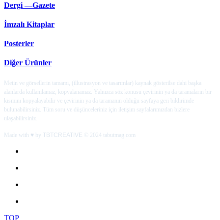
Dergi —Gazete
İmzalı Kitaplar
Posterler
Diğer Ürünler
Metin ve görsellerin tamamı, (illustrasyon ve tasarımlar) kaynak gösterilse dahi başka
alanlarda kullanılamaz, kopyalanamaz. Yalnızca söz konusu çevirinin ya da taramaların bir
kısmını kopyalayabilir ve çevirinin ya da taramanın olduğu sayfaya geri bildirimde
bulunabilirsiniz. Tüm soru ve düşünceleriniz için iletişim sayfalarımızdan bizlere
ulaşabilirsiniz.
Made with ♥ by
TBTCREATIVE
© 2024 tabutmag.com
TOP