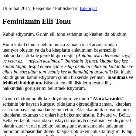
19 Şubat 2015, Perşembe
/
Published in
Edebiyat
Feminizmin Elli Tonu
Kabul ediyorum. Grinin elli tonu serisinin üç kitabını da okudum.
Bunu kabul etme sebebim bunca zaman cinsel arzularımdan
utanıyor oluşum ya da bu kitapların anlatımının başarısızlığı
hakkında iç dökme gerekliliğim değil.
(Anlatım aşırı derecede zayıf
ve yetersiz. “nefesin kesilmesi” ibaresinin üçüncü kitapta kaç kez
kullanıldığını tespit etmek için e-kitap okutucu cihazımı kullandım ve
cihaz bu sözcüğün tam yetmiş kez kullanıldığını gösterdi!)
Bu kitabı
okuduğumu kabul ediyorum çünkü bu seride yer alan
-inanılmaz ve
tehlikeli bulduğum-
istismar temelli ilişkilerin resmedilişi
hakkındaki görüşlerimi belirtmek istiyorum.
Grinin elli tonunu ilk kez duyduğum ve onun
“Alacakaranlık”
serisinin bir hayran kurgusu olduğunu öğrendiğim zaman, kitapları
asla okumayacağıma dair yemin ettim. Alacakaranlık serisinin tüm
kitaplarını okumuş ve onları hiç beğenmemiştim. Edward ve Bella,
Bella ve Jacob arasındaki ilişkiyi tamamıyla dayatmacı ve duygusal
olarak zarar verici nitelikte bulmuştum; aynı zamanda anlatımın
monoton olmasından dolayı kitapları okurken çok sıkılmıştım. Kitap