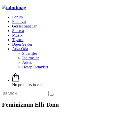
Forum
Edebiyat
Görsel Sanatlar
Sinema
Müzik
Tiyatro
Diğer Şeyler
Arka Oda
Siparişler
İndirmeler
Adres
Hesap Detayları
No products in cart.
Feminizmin Elli Tonu