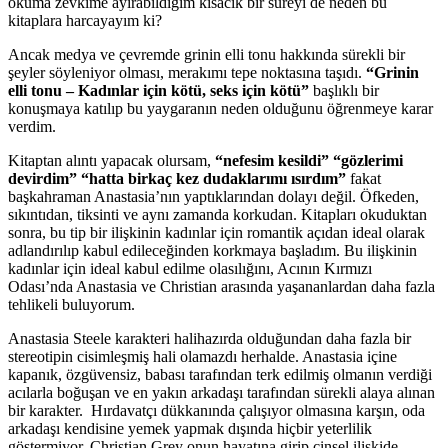
okuma zevkime ayırabildiğim kısacık bir süreyi de neden bu
kitaplara harcayayım ki?
Ancak medya ve çevremde grinin elli tonu hakkında sürekli bir
şeyler söyleniyor olması, merakımı tepe noktasına taşıdı.
“Grinin
elli tonu – Kadınlar için kötü, seks için kötü”
başlıklı bir
konuşmaya katılıp bu yaygaranın neden olduğunu öğrenmeye karar
verdim.
Kitaptan alıntı yapacak olursam,
“nefesim kesildi”
“gözlerimi
devirdim”
“hatta birkaç kez dudaklarımı ısırdım”
fakat
başkahraman Anastasia’nın yaptıklarından dolayı değil. Öfkeden,
sıkıntıdan, tiksinti ve aynı zamanda korkudan. Kitapları okuduktan
sonra, bu tip bir ilişkinin kadınlar için romantik açıdan ideal olarak
adlandırılıp kabul edileceğinden korkmaya başladım. Bu ilişkinin
kadınlar için ideal kabul edilme olasılığını, Acının Kırmızı
Odası’nda Anastasia ve Christian arasında yaşananlardan daha fazla
tehlikeli buluyorum.
Anastasia Steele karakteri halihazırda olduğundan daha fazla bir
stereotipin cisimleşmiş hali olamazdı herhalde. Anastasia içine
kapanık, özgüvensiz, babası tarafından terk edilmiş olmanın verdiği
acılarla boğuşan ve en yakın arkadaşı tarafından sürekli alaya alınan
bir karakter. Hırdavatçı dükkanında çalışıyor olmasına karşın, oda
arkadaşı kendisine yemek yapmak dışında hiçbir yeterlilik
göstermiyor. Christian Grey onun hayatına girip cinsel ilişkide