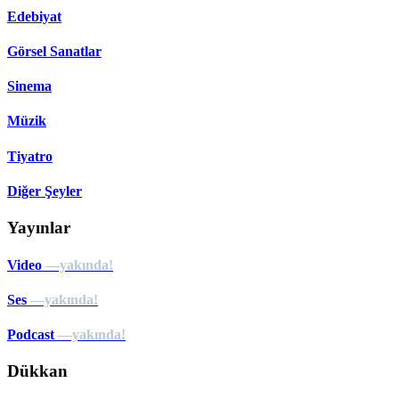
Edebiyat
Görsel Sanatlar
Sinema
Müzik
Tiyatro
Diğer Şeyler
Yayınlar
Video
—yakında!
Ses
—yakında!
Podcast
—yakında!
Dükkan