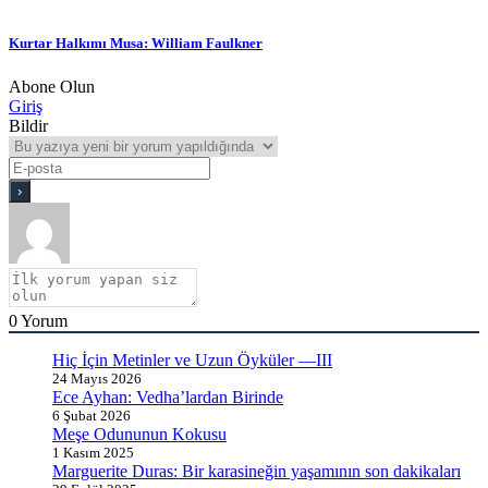
Kurtar Halkımı Musa: William Faulkner
Abone Olun
Giriş
Bildir
0
Yorum
Hiç İçin Metinler ve Uzun Öyküler —III
24 Mayıs 2026
Ece Ayhan: Vedha’lardan Birinde
6 Şubat 2026
Meşe Odununun Kokusu
1 Kasım 2025
Marguerite Duras: Bir karasineğin yaşamının son dakikaları