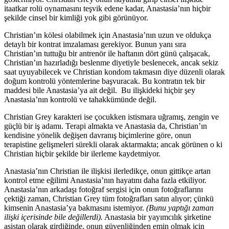
itaatkar rolü oynamasını teşvik edene kadar, Anastasia’nın hiçbir
şekilde cinsel bir kimliği yok gibi görünüyor.
Christian’ın kölesi olabilmek için Anastasia’nın uzun ve oldukça
detaylı bir kontrat imzalaması gerekiyor. Bunun yanı sıra
Christian’ın tuttuğu bir antrenör ile haftanın dört günü çalışacak,
Christian’ın hazırladığı beslenme diyetiyle beslenecek, ancak sekiz
saat uyuyabilecek ve Christian kondom takmasın diye düzenli olarak
doğum kontrolü yöntemlerine başvuracak. Bu kontratın tek bir
maddesi bile Anastasia’ya ait değil. Bu ilişkideki hiçbir şey
Anastasia’nın kontrolü ve tahakkümünde değil.
Christian Grey karakteri ise çocukken istismara uğramış, zengin ve
güçlü bir iş adamı. Terapi almakta ve Anastasia da, Christian’ın
kendisine yönelik değişen davranış biçimlerine göre, onun
terapistine gelişmeleri sürekli olarak aktarmakta; ancak görünen o ki
Christian hiçbir şekilde bir ilerleme kaydetmiyor.
Anastasia’nın Christian ile ilişkisi ilerledikçe, onun gittikçe artan
kontrol etme eğilimi Anastasia’nın hayatını daha fazla etkiliyor.
Anastasia’nın arkadaşı fotoğraf sergisi için onun fotoğraflarını
çektiği zaman, Christian Grey tüm fotoğrafları satın alıyor; çünkü
kimsenin Anastasia’ya bakmasını istemiyor.
(Bunu yaptığı zaman
ilişki içerisinde bile değillerdi).
Anastasia bir yayımcılık şirketine
asistan olarak girdiğinde, onun güvenliğinden emin olmak için