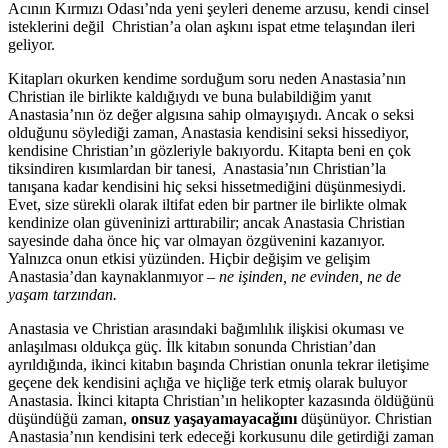
Acının Kırmızı Odası’nda yeni şeyleri deneme arzusu, kendi cinsel
isteklerini değil Christian’a olan aşkını ispat etme telaşından ileri
geliyor.
Kitapları okurken kendime sorduğum soru neden Anastasia’nın
Christian ile birlikte kaldığıydı ve buna bulabildiğim yanıt
Anastasia’nın öz değer algısına sahip olmayışıydı. Ancak o seksi
olduğunu söylediği zaman, Anastasia kendisini seksi hissediyor,
kendisine Christian’ın gözleriyle bakıyordu. Kitapta beni en çok
tiksindiren kısımlardan bir tanesi, Anastasia’nın Christian’la
tanışana kadar kendisini hiç seksi hissetmediğini düşünmesiydi.
Evet, size sürekli olarak iltifat eden bir partner ile birlikte olmak
kendinize olan güveninizi arttırabilir; ancak Anastasia Christian
sayesinde daha önce hiç var olmayan özgüvenini kazanıyor.
Yalnızca onun etkisi yüzünden. Hiçbir değişim ve gelişim
Anastasia’dan kaynaklanmıyor
– ne işinden, ne evinden, ne de
yaşam tarzından.
Anastasia ve Christian arasındaki bağımlılık ilişkisi okuması ve
anlaşılması oldukça güç. İlk kitabın sonunda Christian’dan
ayrıldığında, ikinci kitabın başında Christian onunla tekrar iletişime
geçene dek kendisini açlığa ve hiçliğe terk etmiş olarak buluyor
Anastasia. İkinci kitapta Christian’ın helikopter kazasında öldüğünü
düşündüğü zaman,
onsuz yaşayamayacağını
düşünüyor. Christian
Anastasia’nın kendisini terk edeceği korkusunu dile getirdiği zaman