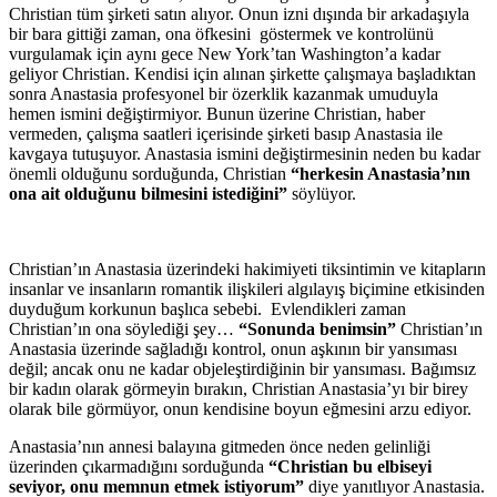
Christian tüm şirketi satın alıyor. Onun izni dışında bir arkadaşıyla
bir bara gittiği zaman, ona öfkesini göstermek ve kontrolünü
vurgulamak için aynı gece New York’tan Washington’a kadar
geliyor Christian. Kendisi için alınan şirkette çalışmaya başladıktan
sonra Anastasia profesyonel bir özerklik kazanmak umuduyla
hemen ismini değiştirmiyor. Bunun üzerine Christian, haber
vermeden, çalışma saatleri içerisinde şirketi basıp Anastasia ile
kavgaya tutuşuyor. Anastasia ismini değiştirmesinin neden bu kadar
önemli olduğunu sorduğunda, Christian
“herkesin Anastasia’nın
ona ait olduğunu bilmesini istediğini”
söylüyor.
Christian’ın Anastasia üzerindeki hakimiyeti tiksintimin ve kitapların
insanlar ve insanların romantik ilişkileri algılayış biçimine etkisinden
duyduğum korkunun başlıca sebebi. Evlendikleri zaman
Christian’ın ona söylediği şey…
“Sonunda benimsin”
Christian’ın
Anastasia üzerinde sağladığı kontrol, onun aşkının bir yansıması
değil; ancak onu ne kadar objeleştirdiğinin bir yansıması. Bağımsız
bir kadın olarak görmeyin bırakın, Christian Anastasia’yı bir birey
olarak bile görmüyor, onun kendisine boyun eğmesini arzu ediyor.
Anastasia’nın annesi balayına gitmeden önce neden gelinliği
üzerinden çıkarmadığını sorduğunda
“Christian bu elbiseyi
seviyor, onu memnun etmek istiyorum”
diye yanıtlıyor Anastasia.