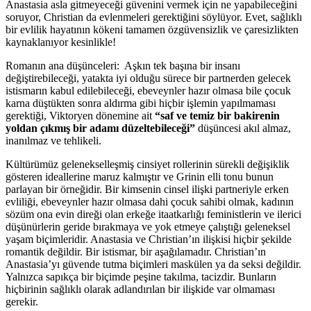
Anastasia asla gitmeyeceği güvenini vermek için ne yapabileceğini
soruyor, Christian da evlenmeleri gerektiğini söylüyor. Evet, sağlıklı
bir evlilik hayatının kökeni tamamen özgüvensizlik ve çaresizlikten
kaynaklanıyor kesinlikle!
Romanın ana düşünceleri: Aşkın tek başına bir insanı
değiştirebileceği, yatakta iyi olduğu sürece bir partnerden gelecek
istismarın kabul edilebileceği, ebeveynler hazır olmasa bile çocuk
karna düştükten sonra aldırma gibi hiçbir işlemin yapılmaması
gerektiği, Viktoryen dönemine ait
“saf ve temiz bir bakirenin
yoldan çıkmış bir adamı düzeltebileceği”
düşüncesi akıl almaz,
inanılmaz ve tehlikeli.
Kültürümüz gelenekselleşmiş cinsiyet rollerinin sürekli değişiklik
gösteren ideallerine maruz kalmıştır ve Grinin elli tonu bunun
parlayan bir örneğidir. Bir kimsenin cinsel ilişki partneriyle erken
evliliği, ebeveynler hazır olmasa dahi çocuk sahibi olmak, kadının
sözüm ona evin direği olan erkeğe itaatkarlığı feministlerin ve ilerici
düşünürlerin geride bırakmaya ve yok etmeye çalıştığı geleneksel
yaşam biçimleridir. Anastasia ve Christian’ın ilişkisi hiçbir şekilde
romantik değildir. Bir istismar, bir aşağılamadır. Christian’ın
Anastasia’yı güvende tutma biçimleri maskülen ya da seksi değildir.
Yalnızca sapıkça bir biçimde peşine takılma, tacizdir. Bunların
hiçbirinin sağlıklı olarak adlandırılan bir ilişkide var olmaması
gerekir.