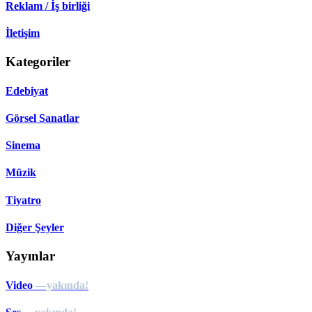
Reklam / İş birliği
İletişim
Kategoriler
Edebiyat
Görsel Sanatlar
Sinema
Müzik
Tiyatro
Diğer Şeyler
Yayınlar
Video
—yakında!