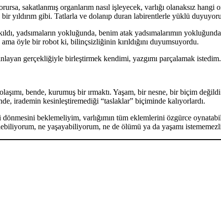
orursa, sakatlanmış organlarım nasıl işleyecek, varlığı olanaksız hang
r yıldırım gibi. Tatlarla ve dolanıp duran labirentlerle yüklü duyuy
lı kıldı, yadsımaların yokluğunda, benim atak yadsımalarımın yokluğund
ama öyle bir robot ki, bilinçsizliğinin kırıldığını duyumsuyordu.
nlayan gerçekliğiyle birleştirmek kendimi, yazgımı parçalamak istedim.
dolaşımı, bende, kurumuş bir ırmaktı. Yaşam, bir nesne, bir biçim değil
de, irademin kesinleştiremediği “taslaklar” biçiminde kalıyorlardı.
önmesini beklemeliyim, varlığımın tüm eklemlerini özgürce oynatabilme
ölebiliyorum, ne yaşayabiliyorum, ne de ölümü ya da yaşamı istememezl