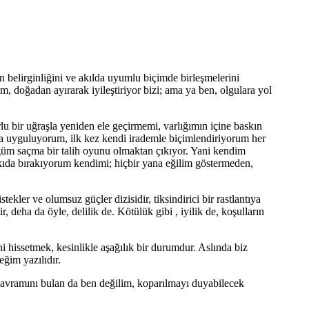
elirginliğini ve akılda uyumlu biçimde birleşmelerini
m, doğadan ayırarak iyileştiriyor bizi; ama ya ben, olgulara yol
u bir uğraşla yeniden ele geçirmemi, varlığımın içine baskın
aya uyguluyorum, ilk kez kendi irademle biçimlendiriyorum her
üm saçma bir talih oyunu olmaktan çıkıyor. Yani kendim
skıda bırakıyorum kendimi; hiçbir yana eğilim göstermeden,
kler ve olumsuz güçler dizisidir, tiksindirici bir rastlantıya
, deha da öyle, delilik de. Kötülük gibi , iyilik de, koşulların
i hissetmek, kesinlikle aşağılık bir durumdur. Aslında biz
ğim yazılıdır.
 kavramını bulan da ben değilim, koparılmayı duyabilecek