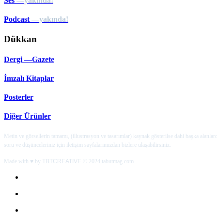
Ses
—yakında!
Podcast
—yakında!
Dükkan
Dergi —Gazete
İmzalı Kitaplar
Posterler
Diğer Ürünler
Metin ve görsellerin tamamı, (illustrasyon ve tasarımlar) kaynak gösterilse dahi başka alanla
soru ve düşünceleriniz için iletişim sayfalarımızdan bizlere ulaşabilirsiniz.
Made with ♥ by
TBTCREATIVE
© 2024 tabutmag.com