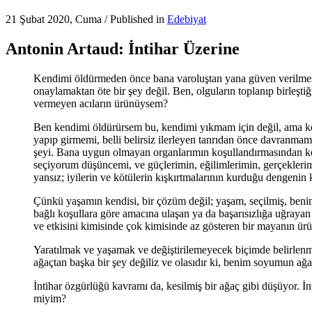
21 Şubat 2020, Cuma
/
Published in
Edebiyat
Antonin Artaud: İntihar Üzerine
Kendimi öldürmeden önce bana varoluştan yana güven verilmesi
onaylamaktan öte bir şey değil. Ben, olguların toplanıp birleşti
vermeyen acıların ürünüysem?
Ben kendimi öldürürsem bu, kendimi yıkmam için değil, ama kend
yapıp girmemi, belli belirsiz ilerleyen tanrıdan önce davranmam
şeyi. Bana uygun olmayan organlarımın koşullandırmasından k
seçiyorum düşüncemi, ve güçlerimin, eğilimlerimin, gerçeklerim
yansız; iyilerin ve kötülerin kışkırtmalarının kurduğu dengenin
Çünkü yaşamın kendisi, bir çözüm değil; yaşam, seçilmiş, benimse
bağlı koşullara göre amacına ulaşan ya da başarısızlığa uğrayan kü
ve etkisini kimisinde çok kimisinde az gösteren bir mayanın ür
Yaratılmak ve yaşamak ve değiştirilemeyecek biçimde belirlenmiş
ağaçtan başka bir şey değiliz ve olasıdır ki, benim soyumun a
İntihar özgürlüğü kavramı da, kesilmiş bir ağaç gibi düşüyor. İ
miyim?