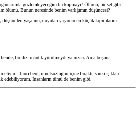
i organlarımla gözlemleyeceğim bu kopmayı? Ölümü, bir sel gibi
orum ölümü. Bunun neresinde benim varlığımın düşüncesi?
a, düşünülen yaşamın, duyulan yaşamın en küçük kıpırtılarını
di bende; bir dizi mantık yürütmeydi yalnızca. Ama boşuna
liyim. Tanrı beni, umutsuzluğun içine bıraktı, sanki ışıkları
ik edebiliyorum. İnsanların tümü de benim gibi.