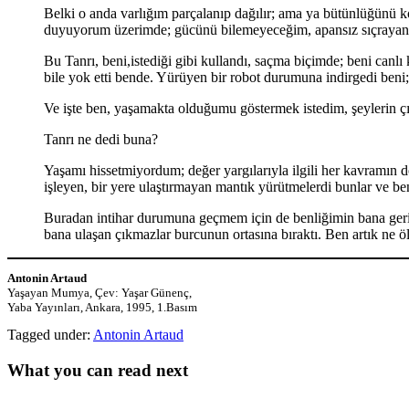
Belki o anda varlığım parçalanıp dağılır; ama ya bütünlüğünü k
duyuyorum üzerimde; gücünü bilemeyeceğim, apansız sıçrayan bi
Bu Tanrı, beni,istediği gibi kullandı, saçma biçimde; beni can
bile yok etti bende. Yürüyen bir robot durumuna indirgedi beni; 
Ve işte ben, yaşamakta olduğumu göstermek istedim, şeylerin çı
Tanrı ne dedi buna?
Yaşamı hissetmiyordum; değer yargılarıyla ilgili her kavramın 
işleyen, bir yere ulaştırmayan mantık yürütmelerdi bunlar ve ben
Buradan intihar durumuna geçmem için de benliğimin bana geri d
bana ulaşan çıkmazlar burcunun ortasına bıraktı. Ben artık ne 
Antonin Artaud
Yaşayan Mumya, Çev: Yaşar Günenç,
Yaba Yayınları, Ankara, 1995, 1.Basım
Tagged under:
Antonin Artaud
What you can read next