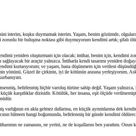
ni isterim, kuşku duymamak isterim. Yaşam, benim gözümde, olguların b
ği zorunlu bir buluşma noktası gibi duymuyorum kendimi artık; şifalı ölü
imi yeniden oluşturmam için olacak; intihar, benim için, kendimi zorl
ı sağlayacak bir araçtır yalnızca. İntiharla kendi tasarımı yeniden doğ
endimi kurtarıyorum; ve yaşam, bana düşünmem için verileni düşündüğ
in yönünü. Güzel ile çirkinin, iyi ile kötünün arasına yerleşiyorum. A
 kurbanıyım.
nmiş, belirlenmiş hiçbir varoluş türüne sahip değil. Yaşam yalnızca, iste
çük karşıtlıklar dizisidir. Kötülük, her insana, eşit ölçüde verilmemiştir
ünüdür.
 varlığının en akla gelmez dallarına, en küçük ayrıntılarına dek kendin
ğacının bilmem hangi boğumunda, belirlenmiş bir günde kendimi öldürece
ntiharımın ne zamanını, ne yerini, ne de koşullarını ben yarattım. Onun