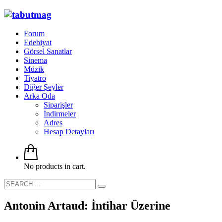
Forum
Edebiyat
Görsel Sanatlar
Sinema
Müzik
Tiyatro
Diğer Şeyler
Arka Oda
Siparişler
İndirmeler
Adres
Hesap Detayları
No products in cart.
Antonin Artaud: İntihar Üzerine