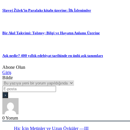
Slavoj Žižek’in Paralaks kitabı üzerine: İlk İzlenimler
Bir Akıl Takvimi: Tolstoy; Bilgi ve Hayatın Anlamı Üzerine
Aşk nedir? 400 yıllık edebiyat tarihinde en ünlü aşk tanımları
Abone Olun
Giriş
Bildir
0
Yorum
Hiç İçin Metinler ve Uzun Öyküler —III