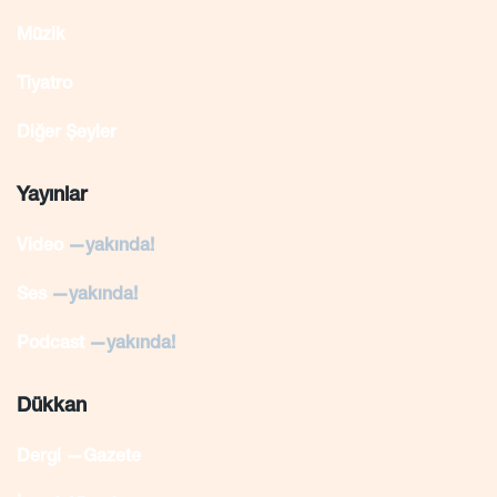
Müzik
Tiyatro
Diğer Şeyler
Yayınlar
Video
—yakında!
Ses
—yakında!
Podcast
—yakında!
Dükkan
Dergi —Gazete