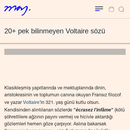
20+ pek bilinmeyen Voltaire sözü
Klasikleşmiş yapıtlarında ve mektuplarında dinin,
aristokrasinin ve toplumun canına okuyan Fransız filozof
Voltaire
ve yazar
‘in 321. yaş günü kutlu olsun.
“
écrasez l’infâme
“
Kendisinden alıntılanan sözlerde
(kötü
şöhretlilere ağzının payını verme) ve hicivle aktardığı
gözlemleri hemen göze çarpıyor. Aslına bakarsak