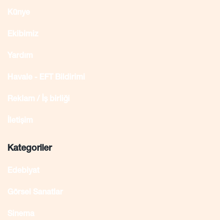
Künye
Ekibimiz
Yardım
Havale - EFT Bildirimi
Reklam / İş birliği
İletişim
Kategoriler
Edebiyat
Görsel Sanatlar
Sinema