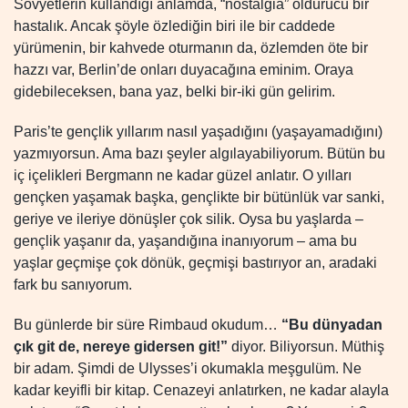
Sovyetlerin kullandığı anlamda, “nostalgia” öldürücü bir
hastalık. Ancak şöyle özlediğin biri ile bir caddede
yürümenin, bir kahvede oturmanın da, özlemden öte bir
hazzı var, Berlin’de onları duyacağına eminim. Oraya
gidebileceksen, bana yaz, belki bir-iki gün gelirim.
Paris’te gençlik yıllarım nasıl yaşadığını (yaşayamadığını)
yazmıyorsun. Ama bazı şeyler algılayabiliyorum. Bütün bu
iç içelikleri Bergmann ne kadar güzel anlatır. O yılları
gençken yaşamak başka, gençlikte bir bütünlük var sanki,
geriye ve ileriye dönüşler çok silik. Oysa bu yaşlarda –
gençlik yaşanır da, yaşandığına inanıyorum – ama bu
yaşlar geçmişe çok dönük, geçmişi bastırıyor an, aradaki
fark bu sanıyorum.
Bu günlerde bir süre Rimbaud okudum…
“Bu dünyadan
çık git de, nereye gidersen git!”
diyor. Biliyorsun. Müthiş
bir adam. Şimdi de Ulysses’i okumakla meşgulüm. Ne
kadar keyifli bir kitap. Cenazeyi anlatırken, ne kadar alayla