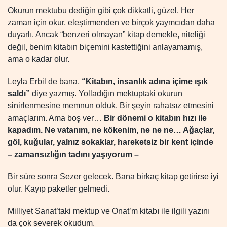
Okurun mektubu dediğin gibi çok dikkatli, güzel. Her
zaman için okur, eleştirmenden ve birçok yaymcıdan daha
duyarlı. Ancak “benzeri olmayan” kitap demekle, niteliği
değil, benim kitabın biçemini kastettiğini anlayamamış,
ama o kadar olur.
Leyla Erbil de bana,
“Kitabın, insanlık adına içime ışık
saldı”
diye yazmış. Yolladığın mektuptaki okurun
sinirlenmesine memnun olduk. Bir şeyin rahatsız etmesini
amaçlarım. Ama boş ver…
Bir dönemi o kitabın hızı ile
kapadım. Ne vatanım, ne kökenim, ne ne ne… Ağaçlar,
göl, kuğular, yalnız sokaklar, hareketsiz bir kent içinde
– zamansızlığın tadını yaşıyorum –
Bir süre sonra Sezer gelecek. Bana birkaç kitap getirirse iyi
olur. Kayıp paketler gelmedi.
Milliyet Sanat’taki mektup ve Onat’m kitabı ile ilgili yazını
da çok severek okudum.