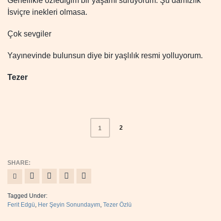
Genellikle özlediğim bir yaşamı sürüyorum. Şu damızlık
İsviçre inekleri olmasa.
Çok sevgiler
Yayınevinde bulunsun diye bir yaşlılık resmi yolluyorum.
Tezer
2
1
Tagged Under:
Ferit Edgü
,
Her Şeyin Sonundayım
,
Tezer Özlü