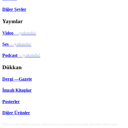
Diğer Şeyler
Yayınlar
Video
—yakında!
Ses
—yakında!
Podcast
—yakında!
Dükkan
Dergi —Gazete
İmzalı Kitaplar
Posterler
Diğer Ürünler
Metin ve görsellerin tamamı, (illustrasyon ve tasarımlar) kaynak gösterilse dahi başka