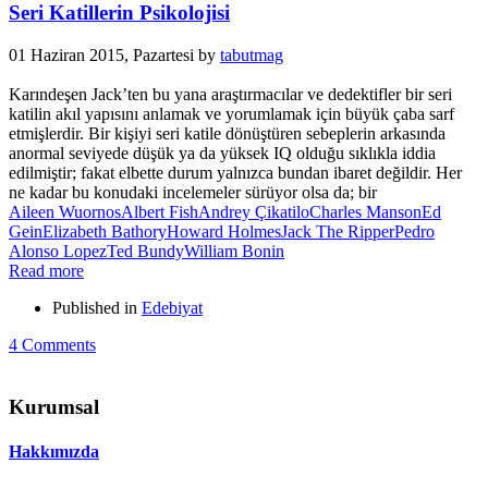
Seri Katillerin Psikolojisi
01 Haziran 2015, Pazartesi
by
tabutmag
Karındeşen Jack’ten bu yana araştırmacılar ve dedektifler bir seri
katilin akıl yapısını anlamak ve yorumlamak için büyük çaba sarf
etmişlerdir. Bir kişiyi seri katile dönüştüren sebeplerin arkasında
anormal seviyede düşük ya da yüksek IQ olduğu sıklıkla iddia
edilmiştir; fakat elbette durum yalnızca bundan ibaret değildir. Her
ne kadar bu konudaki incelemeler sürüyor olsa da; bir
Aileen Wuornos
Albert Fish
Andrey Çikatilo
Charles Manson
Ed
Gein
Elizabeth Bathory
Howard Holmes
Jack The Ripper
Pedro
Alonso Lopez
Ted Bundy
William Bonin
Read more
Published in
Edebiyat
4 Comments
Kurumsal
Hakkımızda