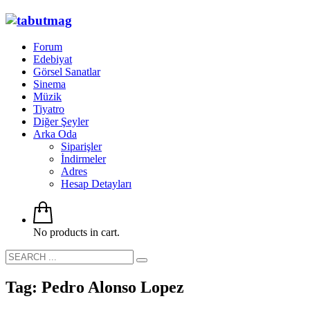
Forum
Edebiyat
Görsel Sanatlar
Sinema
Müzik
Tiyatro
Diğer Şeyler
Arka Oda
Siparişler
İndirmeler
Adres
Hesap Detayları
No products in cart.
Tag: Pedro Alonso Lopez