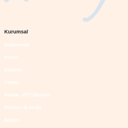
Kurumsal
Hakkımızda
Künye
Ekibimiz
Yardım
Havale - EFT Bildirimi
Reklam / İş birliği
İletişim