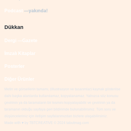
Podcast
—yakında!
Dükkan
Dergi —Gazete
İmzalı Kitaplar
Posterler
Diğer Ürünler
Metin ve görsellerin tamamı, (illustrasyon ve tasarımlar) kaynak gösterilse
dahi başka alanlarda kullanılamaz, kopyalanamaz. Yalnızca söz konusu
çevirinin ya da taramaların bir kısmını kopyalayabilir ve çevirinin ya da
taramanın olduğu sayfaya geri bildirimde bulunabilirsiniz. Tüm soru ve
düşünceleriniz için iletişim sayfalarımızdan bizlere ulaşabilirsiniz.
Made with ♥ by
TBTCREATIVE
© 2024 tabutmag.com