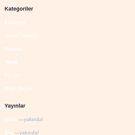
Kategoriler
Edebiyat
Görsel Sanatlar
Sinema
Müzik
Tiyatro
Diğer Şeyler
Yayınlar
Video
—yakında!
Ses
—yakında!