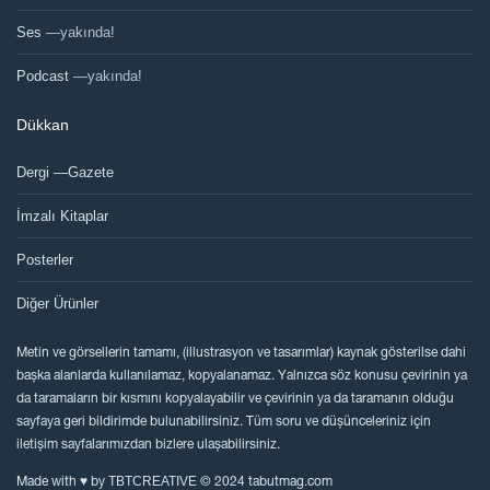
Ses
—yakında!
Podcast
—yakında!
Dükkan
Dergi —Gazete
İmzalı Kitaplar
Posterler
Diğer Ürünler
Metin ve görsellerin tamamı, (illustrasyon ve tasarımlar) kaynak gösterilse dahi
başka alanlarda kullanılamaz, kopyalanamaz. Yalnızca söz konusu çevirinin ya
da taramaların bir kısmını kopyalayabilir ve çevirinin ya da taramanın olduğu
sayfaya geri bildirimde bulunabilirsiniz. Tüm soru ve düşünceleriniz için
iletişim sayfalarımızdan bizlere ulaşabilirsiniz.
TBTCREATIVE
Made with ♥ by
© 2024 tabutmag.com