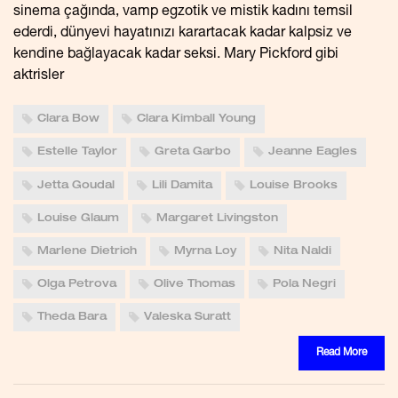
sinema çağında, vamp egzotik ve mistik kadını temsil
ederdi, dünyevi hayatınızı karartacak kadar kalpsiz ve
kendine bağlayacak kadar seksi. Mary Pickford gibi
aktrisler
Clara Bow
Clara Kimball Young
Estelle Taylor
Greta Garbo
Jeanne Eagles
Jetta Goudal
Lili Damita
Louise Brooks
Louise Glaum
Margaret Livingston
Marlene Dietrich
Myrna Loy
Nita Naldi
Olga Petrova
Olive Thomas
Pola Negri
Theda Bara
Valeska Suratt
Read More