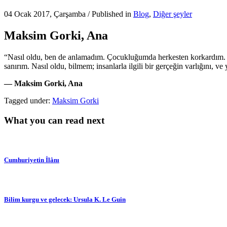
04 Ocak 2017, Çarşamba
/
Published in
Blog
,
Diğer şeyler
Maksim Gorki, Ana
“Nasıl oldu, ben de anlamadım. Çocukluğumda herkesten korkardım. 
sanırım. Nasıl oldu, bilmem; insanlarla ilgili bir gerçeğin varlığını
— Maksim Gorki, Ana
Tagged under:
Maksim Gorki
What you can read next
Cumhuriyetin İlânı
Bilim kurgu ve gelecek: Ursula K. Le Guin