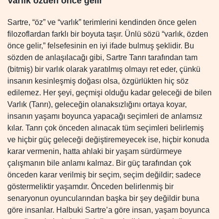
Varlık özden önce gelir
Sartre, “öz” ve “varlık” terimlerini kendinden önce gelen
filozoflardan farklı bir boyuta taşır. Ünlü sözü “varlık, özden
önce gelir,” felsefesinin en iyi ifade bulmuş şeklidir. Bu
sözden de anlaşılacağı gibi, Sartre Tanrı tarafından tam
(bitmiş) bir varlık olarak yaratılmış olmayı ret eder, çünkü
insanın kesinleşmiş doğası olsa, özgürlükten hiç söz
edilemez. Her şeyi, geçmişi olduğu kadar geleceği de bilen
Varlık (Tanrı), geleceğin olanaksızlığını ortaya koyar,
insanın yaşamı boyunca yapacağı seçimleri de anlamsız
kılar. Tanrı çok önceden alınacak tüm seçimleri belirlemiş
ve hiçbir güç geleceği değiştiremeyecek ise, hiçbir konuda
karar vermenin, hatta ahlaki bir yaşam sürdürmeye
çalışmanın bile anlamı kalmaz. Bir güç tarafından çok
önceden karar verilmiş bir seçim, seçim değildir; sadece
göstermeliktir yaşamdır. Önceden belirlenmiş bir
senaryonun oyuncularından başka bir şey değildir buna
göre insanlar. Halbuki Sartre’a göre insan, yaşam boyunca