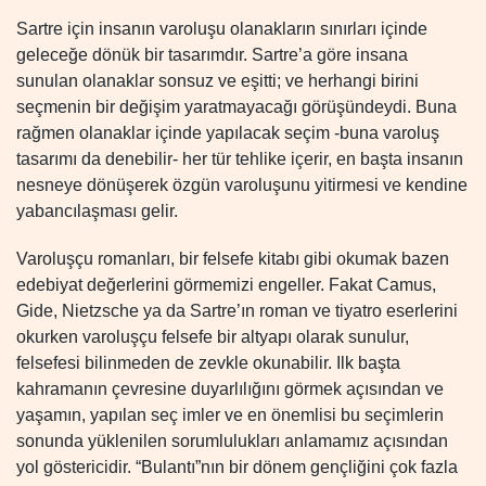
Sartre için insanın varoluşu olanakların sınırları içinde
geleceğe dönük bir tasarımdır. Sartre’a göre insana
sunulan olanaklar sonsuz ve eşitti; ve herhangi birini
seçmenin bir değişim yaratmayacağı görüşündeydi. Buna
rağmen olanaklar içinde yapılacak seçim -buna varoluş
tasarımı da denebilir- her tür tehlike içerir, en başta insanın
nesneye dönüşerek özgün varoluşunu yitirmesi ve kendine
yabancılaşması gelir.
Varoluşçu romanları, bir felsefe kitabı gibi okumak bazen
edebiyat değerlerini görmemizi engeller. Fakat Camus,
Gide, Nietzsche ya da Sartre’ın roman ve tiyatro eserlerini
okurken varoluşçu felsefe bir altyapı olarak sunulur,
felsefesi bilinmeden de zevkle okunabilir. Ilk başta
kahramanın çevresine duyarlılığını görmek açısından ve
yaşamın, yapılan seç imler ve en önemlisi bu seçimlerin
sonunda yüklenilen sorumlulukları anlamamız açısından
yol göstericidir. “Bulantı”nın bir dönem gençliğini çok fazla