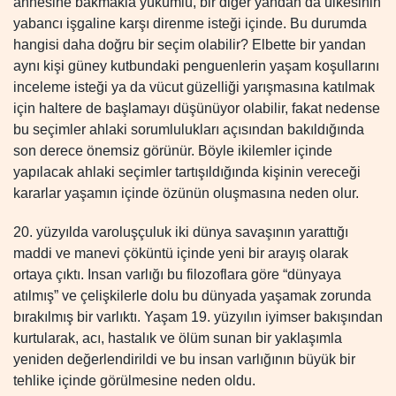
annesine bakmakla yükümlü, bir diğer yandan da ülkesinin
yabancı işgaline karşı direnme isteği içinde. Bu durumda
hangisi daha doğru bir seçim olabilir? Elbette bir yandan
aynı kişi güney kutbundaki penguenlerin yaşam koşullarını
inceleme isteği ya da vücut güzelliği yarışmasına katılmak
için haltere de başlamayı düşünüyor olabilir, fakat nedense
bu seçimler ahlaki sorumlulukları açısından bakıldığında
son derece önemsiz görünür. Böyle ikilemler içinde
yapılacak ahlaki seçimler tartışıldığında kişinin vereceği
kararlar yaşamın içinde özünün oluşmasına neden olur.
20. yüzyılda varoluşçuluk iki dünya savaşının yarattığı
maddi ve manevi çöküntü içinde yeni bir arayış olarak
ortaya çıktı. Insan varlığı bu filozoflara göre “dünyaya
atılmış” ve çelişkilerle dolu bu dünyada yaşamak zorunda
bırakılmış bir varlıktı. Yaşam 19. yüzyılın iyimser bakışından
kurtularak, acı, hastalık ve ölüm sunan bir yaklaşımla
yeniden değerlendirildi ve bu insan varlığının büyük bir
tehlike içinde görülmesine neden oldu.