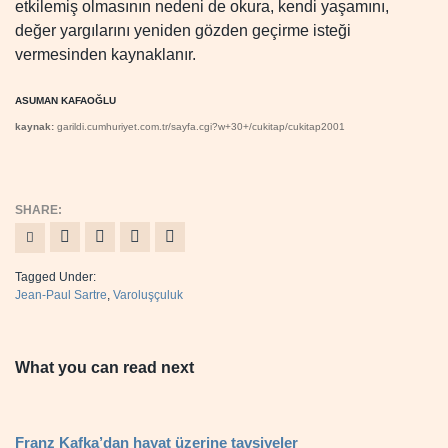
etkilemiş olmasının nedeni de okura, kendi yaşamını,
değer yargılarını yeniden gözden geçirme isteği
vermesinden kaynaklanır.
ASUMAN KAFAOĞLU
kaynak:
garildi.cumhuriyet.com.tr/sayfa.cgi?w+30+/cukitap/cukitap2001
Tagged Under:
Jean-Paul Sartre
,
Varoluşçuluk
What you can read next
Franz Kafka’dan hayat üzerine tavsiyeler