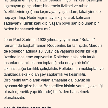
hiç değişmemiş olsun. Bir bebeğin hiçbir fiziksel özelliğini
taşımayan genç adam; bir gencin fiziksel ve ruhsal
özelliklerinin çoğunu taşımayan yaşlı adam, fakat yine de
hep aynı kişi. Nedir kişinin aynı kişi olarak kalmasını
sağlayan? Kimlik kartı gibi yaşam boyu sahip olunan bir
özden bahsetmek olası mı?
Jean-Paul Sartre’ın 1938 yılında yayımlanan “Bulantı”
romanında başkahraman Roquentin, bir tarihçidir. Marquis
de Rollebon adında 18. yüzyılda yaşamış politik bir kişi
üzerine inceleme yapıyordur. Rollebon hakkında farklı
insanların tanıklıklarını topladığında ortaya bir bütün
çıkmaz, çoğu tanıklık çelişkilidir. Rollebon’un mektupları ve
tanıklarda eksik olan şey sağlamlık ve kesinliktir.
Birbirlerini tam olarak yalanlamasalar da, büyük bir
uyuşmazlık göze batar. Bahsedilen kişinin yaratılış özelliği
olarak (genetik yapı türünde) bir özden bahsetmek
olanaksızdır.