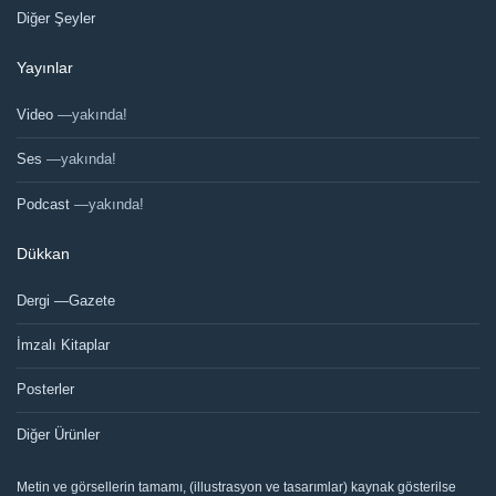
Diğer Şeyler
Yayınlar
Video
—yakında!
Ses
—yakında!
Podcast
—yakında!
Dükkan
Dergi —Gazete
İmzalı Kitaplar
Posterler
Diğer Ürünler
Metin ve görsellerin tamamı, (illustrasyon ve tasarımlar) kaynak gösterilse