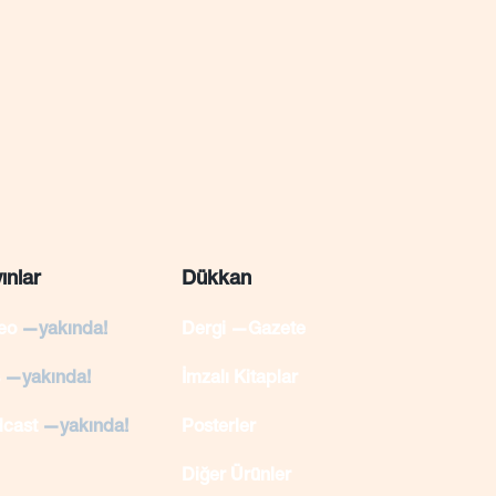
ınlar
Dükkan
deo
—yakında!
Dergi —Gazete
s
—yakında!
İmzalı Kitaplar
dcast
—yakında!
Posterler
Diğer Ürünler