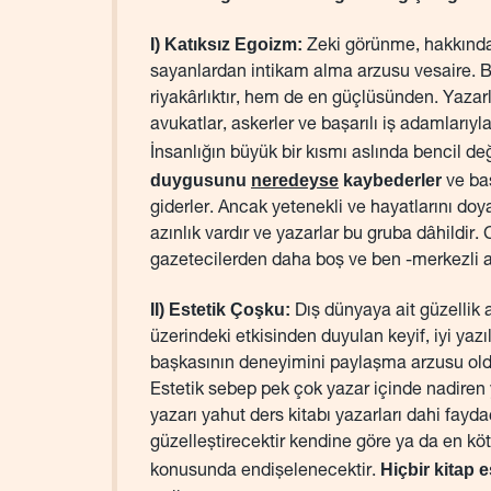
I) Katıksız Egoizm:
Zeki görünme, hakkında
sayanlardan intikam alma arzusu vesaire. 
riyakârlıktır, hem de en güçlüsünden. Yazarlar
avukatlar, askerler ve başarılı iş adamlarıyl
İnsanlığın büyük bir kısmı aslında bencil de
duygusunu
neredeyse
kaybederler
ve baş
giderler. Ancak yetenekli ve hayatlarını doy
azınlık vardır ve yazarlar bu gruba dâhildir.
gazetecilerden daha boş ve ben -merkezli 
II) Estetik Çoşku:
Dış dünyaya ait güzellik 
üzerindeki etkisinden duyulan keyif, iyi yazıla
başkasının deneyimini paylaşma arzusu oldu
Estetik sebep pek çok yazar içinde nadiren 
yazarı yahut ders kitabı yazarları dahi fayd
güzelleştirecektir kendine göre ya da en kötü
Hiçbir kitap 
konusunda endişelenecektir.