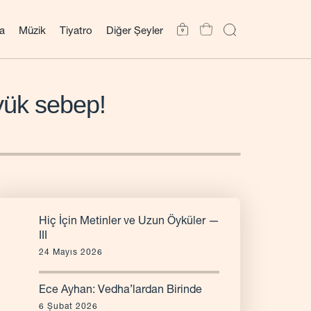
a
Müzik
Tiyatro
Diğer Şeyler
yük sebep!
Hiç İçin Metinler ve Uzun Öyküler —
III
24 Mayıs 2026
Ece Ayhan: Vedha’lardan Birinde
6 Şubat 2026