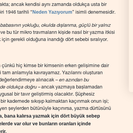
nmakta; ancak kendisi aynı zamanda oldukça usta bir
Neden Yazıyorum
ri 1946 tarihli “
” isimli denemesidir.
 babasının yokluğu, okulda dışlanma, güçlü bir yalnız
e bu tür mikro travmaların kişide nasıl bir yazma itkisi
in gerekli olduğuna inandığı dört sebebi sıralıyor.
 çünkü hiç kimse bir kimsenin erken gelişimine dair
 tam anlamıyla kavrayamaz. Yazılarını oluşturan
n değerlendirmeye alınacak
– en azından bu
nde oldukça doğru –
ancak yazmaya başlamadan
sal bir tavır geliştirmiş olacaktır. Şüphesiz
 bir kademede sıkışıp kalmaktan kaçınmak onun işi;
eyen şeylerden bütünüyle kaçınırsa, yazma dürtüsünü
, bana kalırsa yazmak için dört büyük sebep
elerde var olur ve bunların oranları içinde
ir.