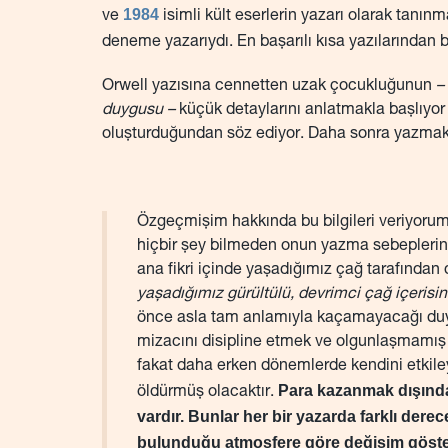
1984
ve
isimli kült eserlerin yazarı olarak tanı
deneme yazarıydı. En başarılı kısa yazılarından bi
Orwell yazısına cennetten uzak çocukluğunun
–
duygusu –
küçük detaylarını anlatmakla başlıyor v
oluşturduğundan söz ediyor. Daha sonra yazmak iç
Özgeçmişim hakkında bu bilgileri veriyorum
hiçbir şey bilmeden onun yazma sebeplerini
ana fikri içinde yaşadığımız çağ tarafında
yaşadığımız gürültülü, devrimci çağ içerisi
önce asla tam anlamıyla kaçamayacağı duygu
mizacını disipline etmek ve olgunlaşmamış
fakat daha erken dönemlerde kendini etkil
Para kazanmak dışında
öldürmüş olacaktır.
vardır. Bunlar her bir yazarda farklı derec
bulunduğu atmosfere göre değişim göster