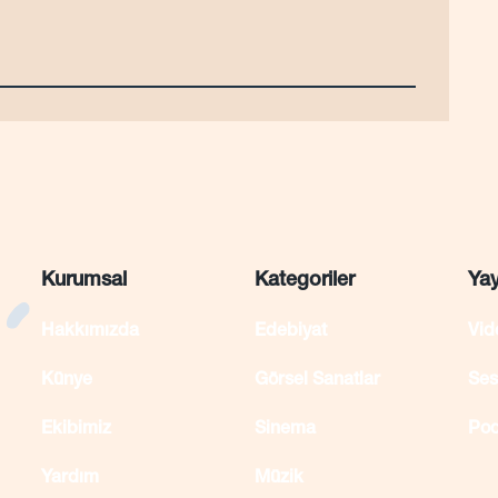
Kurumsal
Kategoriler
Yay
Hakkımızda
Edebiyat
Vi
Künye
Görsel Sanatlar
Se
Ekibimiz
Sinema
Po
Yardım
Müzik