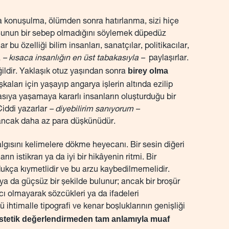
 konuşulma, ölümden sonra hatırlanma, sizi hiçe
Bunun bir sebep olmadığını söylemek düpedüz
 bu özelliği bilim insanları, sanatçılar, politikacılar,
a
– kısaca insanlığın en üst tabakasıyla –
paylaşırlar.
birey olma
ğildir. Yaklaşık otuz yaşından sonra
kaları için yaşayıp angarya işlerin altında ezilip
asıya yaşamaya kararlı insanların oluşturduğu bir
 Ciddi yazarlar
– diyebilirim sanıyorum –
ancak daha az para düşkünüdür.
algısını kelimelere dökme heyecanı. Bir sesin diğeri
rın istikrarı ya da iyi bir hikâyenin ritmi. Bir
kça kıymetlidir ve bu arzu kaybedilmemelidir.
ya da güçsüz bir şekilde bulunur; ancak bir broşür
acı olmayarak sözcükleri ya da ifadeleri
 ihtimalle tipografi ve kenar boşluklarının genişliği
estetik değerlendirmeden tam anlamıyla muaf