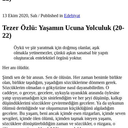
13 Ekim 2020, Salı
/
Published in
Edebiyat
Tezer Özlü: Yaşamın Ucuna Yolculuk (20-
22)
Öykü ve şiir yaratmak için doğmuş olanlar, aşık
olmakla yetinemezler, çünkü aşkın sanatsal bir yapıtı
oluşturacak entelektüel örgüsü yoktur.
Her anı ölüdür.
Şimdi sen de bir anısın. Sen de ölüsün. Her zaman benimle birlikte
olan, birlikte taşıdığım, yaşadığım sözcüklerime dönmem gerek.
Sözcüklerim olmadan o gökyüzüne nasıl dayanabilirdim. O
caddeye, o geceye, gecelere, uykuyla uyanıklık arasında öylesine
yatıp uyuyamadığım için sinirlendiğim ve her şeyi düşünüp, kalkıp
düşündüklerimi sözcüklere çeviremediğim gecelere. Ya da uykunun
ölümsü derinliğinde var oluşumuzun küçüklüğünü algıladığım
gecelere. Bu yaşam, beni ancak içimde esen rüzgarları, içimde seven
sevgileri, içimde ölen ölümü, içimden taşmak isteyen yaşamı,
sözcüklere dönüştürebildiğim zaman ve sözcükler, o rüzgara, o