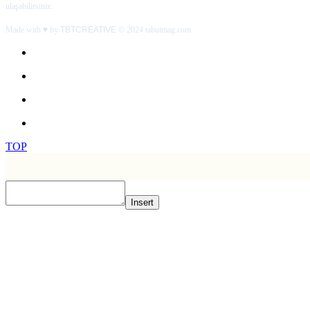
ulaşabilirsiniz.
Made with ♥ by
TBTCREATIVE
© 2024 tabutmag.com
TOP
Insert