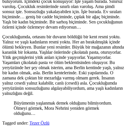
buluyorum. İçimdeki çocuk konuşuyor: İşte yaşam burada. Sınırsız
varoluş. Çocukluk resimlerinde sınırlı olan varoluş. Ama şimdi
sonsuz işte. Sonsuzluğu yakalayabilen için. İşle burada. Ev sıraları
biçiminde… geniş bir cadde biçiminde, çıplak bir ağaç biçiminde.
Yaşlı bir kadın biçiminde. Bir sarhoş biçiminde. Sen çocukluğunun
özlemi içinde özlemeye devam ediyorsun…
Çocukluğumda, ortasını bir duvarın böldüğü bir kent resmi yoktu.
Yalnız ve yaşlı kadınların resmi yoktu. Her an bırakılmışlık içinde
ölümü bekleyen. Bunlar yeni resimler. Büyük bir mağazanın altında
karanlık bir lokanta. Yaşlılar önlerinde çikolatalı pasta, oturuyorlar.
Yitik geçmişlerini yitik anları içinde yaşıyorlar. Yaşamıyorlar.
Yaşamları çikolatalı pasta ve ölüm beklentisinden oluşuyor. Bu
yeryüzünde her şey olmak isterim, ama Berlin kentinde yaşlı, yalnız
bir kadın olmak, asla. Berlin kentelerinde. Eski yapılarında. O
zamana dek çoktan bir mezarlığa varmış olmam gerek. İnsanın
yalnız cesedi yalnız kalabilir, canlı (cesedi) asla. Çocukluğumda
yeryüzünün sonsuzluğunu algılayabiliyordum, ama yaşlı kadınların
yalnızlığını değil.
Büyümenin yaşlanmak demek olduğunu bilmiyordum.
Ölmeyi görmek, Mora Nehrini yeniden görmek
olduğunu…
Tagged under:
Tezer Özlü