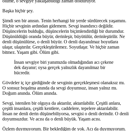
ölüme, o sevgiye yaklaşabildiği zaman dolduruyor.
Başka hiçbir şey.
Şimdi sen bir anısın. Tenin herhangi bir yerde sürdürecek yaşamını.
Hiçbir sevginin ardından gidemem. Sevgi inandırıcı değildir.
Düşüncelerin bulduğu, düşüncelerin biçimlendirdiği bir durumdur.
Düşünüldüğü oranda büyür, derinleşir, büyütülür, derinleştirilir. Ne
denli düşünülürse, o denli büyür. O denli dayanılmaz boyutlara
ulaşır, ulaştırılır. Gerçekleştirilemez. Soyutlaşır. Ve hiçbir zaman
bitmez. Yaşam gibi. Ölüm gibi.
İnsan sevgiye biri yanımızda olmadığından acı çekene
dek dayanır; oysa gerçek yalnızlık dayanılmaz bir
hücredir.
Gövdeler iç içe girdiğinde de sevginin gerçekleşmesi olanaksız mı.
O sonsuz boşalma anında da sevgi doyumsuz, insan yalnız mı.
Doğum anında. Ölüm anında.
Sevgi, istenilen bir olguya da aktarılır, aktarılabilir. Çeşitli anlara,
çeşitli insanlara, çeşitli kentlere, caddelere, tepelere aktarılabilir.
İnsan ne denli derin düşünebiliyorsa, sevgisi o denli derindir. O denli
doyumsuzdur. Ve acısı da o denli büyük. Yaşam acısı.
Özlem duymuyorum. Bir beklediğim de yok. Acı da duymuyorum.