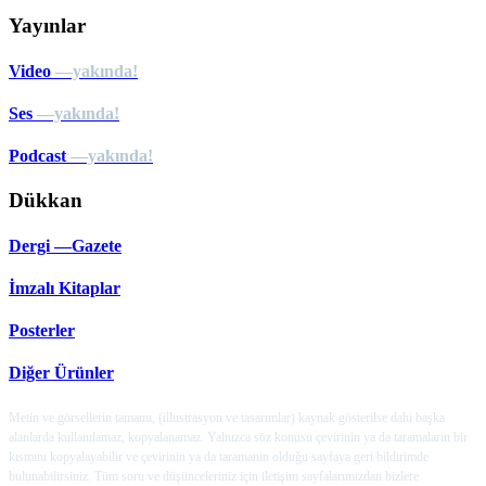
Yayınlar
Video
—yakında!
Ses
—yakında!
Podcast
—yakında!
Dükkan
Dergi —Gazete
İmzalı Kitaplar
Posterler
Diğer Ürünler
Metin ve görsellerin tamamı, (illustrasyon ve tasarımlar) kaynak gösterilse dahi başka
alanlarda kullanılamaz, kopyalanamaz. Yalnızca söz konusu çevirinin ya da taramaların bir
kısmını kopyalayabilir ve çevirinin ya da taramanın olduğu sayfaya geri bildirimde
bulunabilirsiniz. Tüm soru ve düşünceleriniz için iletişim sayfalarımızdan bizlere