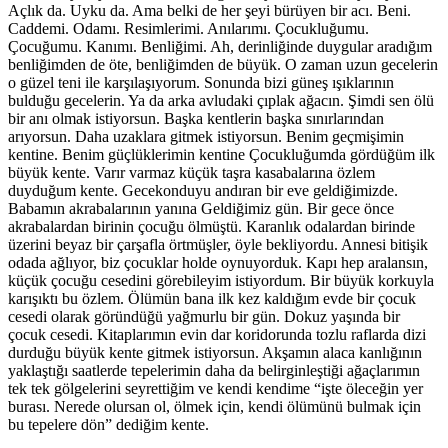
Açlık da. Uyku da. Ama belki de her şeyi bürüyen bir acı. Beni.
Caddemi. Odamı. Resimlerimi. Anılarımı. Çocukluğumu.
Çocuğumu. Kanımı. Benliğimi. Ah, derinliğinde duygular aradığım
benliğimden de öte, benliğimden de büyük. O zaman uzun gecelerin
o güzel teni ile karşılaşıyorum. Sonunda bizi güneş ışıklarının
bulduğu gecelerin. Ya da arka avludaki çıplak ağacın. Şimdi sen ölü
bir anı olmak istiyorsun. Başka kentlerin başka sınırlarından
arıyorsun. Daha uzaklara gitmek istiyorsun. Benim geçmişimin
kentine. Benim güçlüklerimin kentine Çocukluğumda gördüğüm ilk
büyük kente. Varır varmaz küçük taşra kasabalarına özlem
duyduğum kente. Gecekonduyu andıran bir eve geldiğimizde.
Babamın akrabalarının yanına Geldiğimiz gün. Bir gece önce
akrabalardan birinin çocuğu ölmüştü. Karanlık odalardan birinde
üzerini beyaz bir çarşafla örtmüşler, öyle bekliyordu. Annesi bitişik
odada ağlıyor, biz çocuklar holde oynuyorduk. Kapı hep aralansın,
küçük çocuğu cesedini görebileyim istiyordum. Bir büyük korkuyla
karışıktı bu özlem. Ölümün bana ilk kez kaldığım evde bir çocuk
cesedi olarak göründüğü yağmurlu bir gün. Dokuz yaşında bir
çocuk cesedi. Kitaplarımın evin dar koridorunda tozlu raflarda dizi
durduğu büyük kente gitmek istiyorsun. Akşamın alaca kanlığının
yaklaştığı saatlerde tepelerimin daha da belirginleştiği ağaçlarımın
tek tek gölgelerini seyrettiğim ve kendi kendime “işte öleceğin yer
burası. Nerede olursan ol, ölmek için, kendi ölümünü bulmak için
bu tepelere dön” dediğim kente.