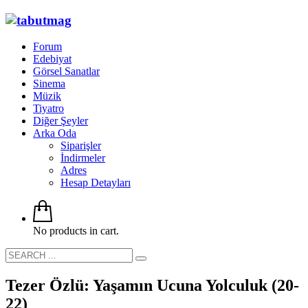
Forum
Edebiyat
Görsel Sanatlar
Sinema
Müzik
Tiyatro
Diğer Şeyler
Arka Oda
Siparişler
İndirmeler
Adres
Hesap Detayları
No products in cart.
Tezer Özlü: Yaşamın Ucuna Yolculuk (20-
22)