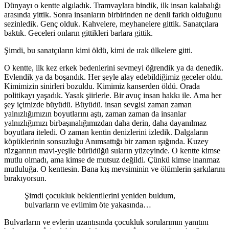
Dünyayı o kentte algıladık. Tramvaylara bindik, ilk insan kalabalığı
arasında yittik. Sonra insanların birbirinden ne denli farklı olduğunu
sezinledik. Genç olduk. Kahvelere, meyhanelere gittik. Sanatçılara
baktık. Geceleri onların gittikleri barlara gittik.
Şimdi, bu sanatçıların kimi öldü, kimi de ırak ülkelere gitti.
O kentte, ilk kez erkek bedenlerini sevmeyi öğrendik ya da denedik.
Evlendik ya da boşandık. Her şeyle alay edebildiğimiz geceler oldu.
Kimimizin sinirleri bozuldu. Kimimiz kanserden öldü. Orada
politikayı yaşadık. Yasak şiirlerle. Bir avuç insan hakkı ile. Ama her
şey içimizde büyüdü. Büyüdü. insan sevgisi zaman zaman
yalnızlığımızın boyutlarını aştı, zaman zaman da insanlar
yalnızlığımızı birbaşınalığımızdan daha derin, daha dayanılmaz
boyutlara iteledi. O zaman kentin denizlerini izledik. Dalgaların
köpüklerinin sonsuzluğu Anımsattığı bir zaman ışığında. Kuzey
rüzgarının mavi-yeşile bürüdüğü suların yüzeyinde. O kentte kimse
mutlu olmadı, ama kimse de mutsuz değildi. Çünkü kimse inanmaz
mutluluğa. O kenttesin. Bana kış mevsiminin ve ölümlerin şarkılarını
bırakıyorsun.
Şimdi çocukluk beklentilerini yeniden buldum,
bulvarların ve evlimim öte yakasında…
Bulvarların ve evlerin uzantısında çocukluk sorularımın yanıtını