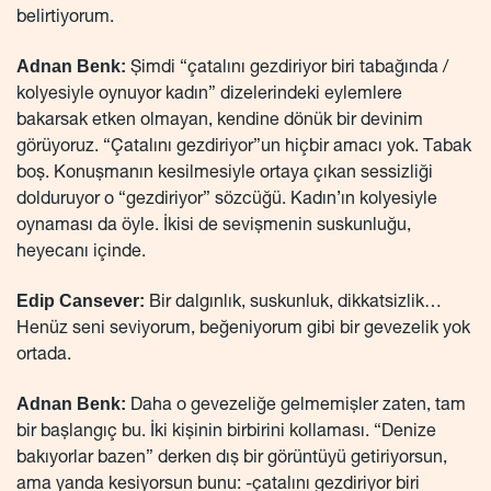
belirtiyorum.
Adnan Benk:
Şimdi “çatalını gezdiriyor biri tabağında /
kolyesiyle oynuyor kadın” dizelerindeki eylemlere
bakarsak etken olmayan, kendine dönük bir devinim
görüyoruz. “Çatalını gezdiriyor”un hiçbir amacı yok. Tabak
boş. Konuşmanın kesilmesiyle ortaya çıkan sessizliği
dolduruyor o “gezdiriyor” sözcüğü. Kadın’ın kolyesiyle
oynaması da öyle. İkisi de sevişmenin suskunluğu,
heyecanı içinde.
Edip Cansever:
Bir dalgınlık, suskunluk, dikkatsizlik…
Henüz seni seviyorum, beğeniyorum gibi bir gevezelik yok
ortada.
Adnan Benk:
Daha o gevezeliğe gelmemişler zaten, tam
bir başlangıç bu. İki kişinin birbirini kollaması. “Denize
bakıyorlar bazen” derken dış bir görüntüyü getiriyorsun,
ama yanda kesiyorsun bunu: -çatalını gezdiriyor biri