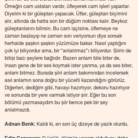
Örneğin cam ustaları vardır, üfleyerek cam işleri yaparlar.
Diyelim ki bir güleptan yapacak. Üfler, güleptan biçimini
alır, altında da hatta son bir düğüm noktası kalır. Beykoz
güleptanlarını bilirsin. Bu cam işçisine, üflemeye ne
zaman başlayıp ne zaman son veriyorsun diye sorsak
herhalde şaşkın şaşkın yüzümüze bakar. Nasıl yaptığını
çok iyi biliyordur ama, bir “anlatılmaz”ı biliyordur. Şiirin de
bitişi bazı şeylere bağlıdır. Bazen anlam bile biter de,
insan gene de bir ses koymak ister yanma, ya da ses biter,
anlam bitmez. Burada şiiri anlam bakımından incelersek
asıl anlamın sona doğru bir yücelti kazandığını görürüz.
Diğerleri, dediğim gibi, havayı hazırlıyor, dekoru hazırlıyor
ve sonunda bir yere varmak istiyor şiir. Eğer bu son
bölümü yazmasaydım bu şiir bence pek bir şey
anlatmazdı.
Adnan Benk:
Kaldı ki, en son üç dizeye de yazık olurdu.