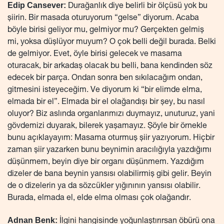
Edip Cansever:
Durağanlık diye belirli bir ölçüsü yok bu
şiirin. Bir masada oturuyorum “gelse” diyorum. Acaba
böyle birisi geliyor mu, gelmiyor mu? Gerçekten gelmiş
mi, yoksa düşlüyor muyum? O çok belli değil burada. Belki
de gelmiyor. Evet, öyle birisi gelecek ve masama
oturacak, bir arkadaş olacak bu belli, bana kendinden söz
edecek bir parça. Ondan sonra ben sıkılacağım ondan,
gitmesini isteyeceğim. Ve diyorum ki “bir elimde elma,
elmada bir el”. Elmada bir el olağandışı bir şey, bu nasıl
oluyor? Biz aslında organlarımızı duymayız, unuturuz, yani
gövdemizi duyarak, bilerek yaşamayız. Şöyle bir örnekle
bunu açıklayayım: Masama oturmuş şiir yazıyorum. Hiçbir
zaman şiir yazarken bunu beynimin aracılığıyla yazdığımı
düşünmem, beyin diye bir organı düşünmem. Yazdığım
dizeler de bana beynin yansısı olabilirmiş gibi gelir. Beyin
de o dizelerin ya da sözcükler yığınının yansısı olabilir.
Burada, elmada el, elde elma olması çok olağandır.
Adnan Benk:
İlgini hangisinde yoğunlaştırırsan öbürü ona