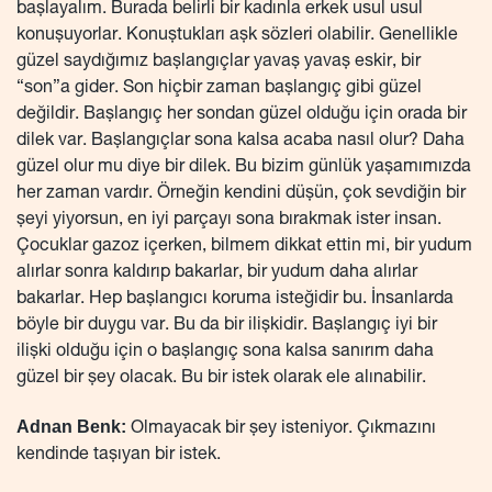
başlayalım. Burada belirli bir kadınla erkek usul usul
konuşuyorlar. Konuştukları aşk sözleri olabilir. Genellikle
güzel saydığımız başlangıçlar yavaş yavaş eskir, bir
“son”a gider. Son hiçbir zaman başlangıç gibi güzel
değildir. Başlangıç her sondan güzel olduğu için orada bir
dilek var. Başlangıçlar sona kalsa acaba nasıl olur? Daha
güzel olur mu diye bir dilek. Bu bizim günlük yaşamımızda
her zaman vardır. Örneğin kendini düşün, çok sevdiğin bir
şeyi yiyorsun, en iyi parçayı sona bırakmak ister insan.
Çocuklar gazoz içerken, bilmem dikkat ettin mi, bir yudum
alırlar sonra kaldırıp bakarlar, bir yudum daha alırlar
bakarlar. Hep başlangıcı koruma isteğidir bu. İnsanlarda
böyle bir duygu var. Bu da bir ilişkidir. Başlangıç iyi bir
ilişki olduğu için o başlangıç sona kalsa sanırım daha
güzel bir şey olacak. Bu bir istek olarak ele alınabilir.
Adnan Benk:
Olmayacak bir şey isteniyor. Çıkmazını
kendinde taşıyan bir istek.