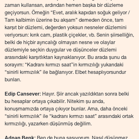
zaman kullansan, ardından hemen başka bir düzleme
geçiyorsun. Örneğin “Evet, aralık kapıdan soğuk geliyor /
Tam kalbimin üzerine bu akşam” demeden önce, tam
karşıt bir düzlemi, değerden yoksun nesneler düzlemini
veriyorsun: kırık cam, plastik çiçekler, vb. Senin şiirselliğin,
belki de hiçbir ayrıcalığı olmayan nesne ve olaylar
düzlemiyle seçkin duygular ve düşünceler düzlemi
arasındaki karşıtlıktan kaynaklanıyor. Bu arada şunu da
sorayım: “Kadranı kırmızı saat”in kırmızılığı yukarıdaki
“sinirli kırmızılık” ile bağlanıyor. Elbet hesaplıyorsundur
bunları.
Edip Cansever:
Hayır. Şiir ancak yazıldıktan sonra belki
bu hesaplar ortaya çıkabilir. Nitekim şu anda,
konuşmamızda ortaya çıkıyor bunlar. Ama, daha önceki
“sinirli kırmızılık” ile “kadranı kırmızı saat” arasındaki ortak
kırmızılığı, yazarken düşünmüş değilim.
Adnan Benk:
Ben de buna şaşıyorum. Nasıl düşünmez