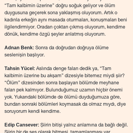
“Tam kalbimin üzerine” doğru soğuk geliyor ve ölüm
duygusuna geçerek sona yaklaşmış oluyorum. Artık o
kadınla erkeğin aynı masada oturmaları, konuşmaları beni
ilgilendirmiyor. Oradan çoktan çıkmış oluyorum, kendime
dönük, kendime özgü şeyler anlatmış oluyorum.
Adnan Benk:
Sonra da doğrudan doğruya ölüme
seslenişin başlıyor.
Tahsin Yücel:
Aslında denge falan dedik ya, “Tam
kalbimin üzerine bu akşam” dizesiyle bitemez miydi şiir?
“Ölüm” dizesinden sonra başlayan bölümde meyhane
falan pek kalmıyor. Bulunduğumuz uzamın hiçbir önemi
yok. Yukarıdaki bölümde de ölümü duyduğumuza göre,
bundan sonraki bölümleri koymasak da olmaz mıydı, diye
soruyorum kendi kendime.
Edip Cansever:
Şiirin bitişi yalnız anlamına da bağlı değil.
Şiirin bir de ses olarak bitmesi, tamamlanması var.