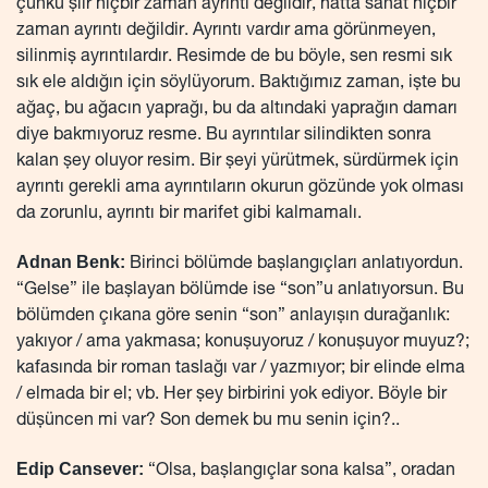
çünkü şiir hiçbir zaman ayrıntı değildir, hatta sanat hiçbir
zaman ayrıntı değildir. Ayrıntı vardır ama görünmeyen,
silinmiş ayrıntılardır. Resimde de bu böyle, sen resmi sık
sık ele aldığın için söylüyorum. Baktığımız zaman, işte bu
ağaç, bu ağacın yaprağı, bu da altındaki yaprağın damarı
diye bakmıyoruz resme. Bu ayrıntılar silindikten sonra
kalan şey oluyor resim. Bir şeyi yürütmek, sürdürmek için
ayrıntı gerekli ama ayrıntıların okurun gözünde yok olması
da zorunlu, ayrıntı bir marifet gibi kalmamalı.
Adnan Benk:
Birinci bölümde başlangıçları anlatıyordun.
“Gelse” ile başlayan bölümde ise “son”u anlatıyorsun. Bu
bölümden çıkana göre senin “son” anlayışın durağanlık:
yakıyor / ama yakmasa; konuşuyoruz / konuşuyor muyuz?;
kafasında bir roman taslağı var / yazmıyor; bir elinde elma
/ elmada bir el; vb. Her şey birbirini yok ediyor. Böyle bir
düşüncen mi var? Son demek bu mu senin için?..
Edip Cansever:
“Olsa, başlangıçlar sona kalsa”, oradan