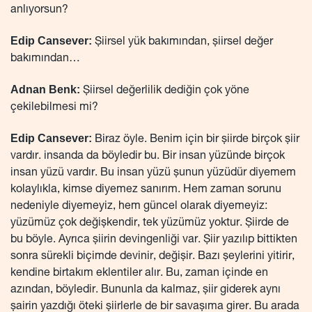
anlıyorsun?
Edip Cansever:
Şiirsel yük bakımından, şiirsel değer
bakımından…
Adnan Benk:
Şiirsel değerlilik dediğin çok yöne
çekilebilmesi mi?
Edip Cansever:
Biraz öyle. Benim için bir şiirde birçok şiir
vardır. insanda da böyledir bu. Bir insan yüzünde birçok
insan yüzü vardır. Bu insan yüzü şunun yüzüdür diyemem
kolaylıkla, kimse diyemez sanırım. Hem zaman sorunu
nedeniyle diyemeyiz, hem güncel olarak diyemeyiz:
yüzümüz çok değişkendir, tek yüzümüz yoktur. Şiirde de
bu böyle. Ayrıca şiirin devingenliği var. Şiir yazılıp bittikten
sonra sürekli biçimde devinir, değişir. Bazı şeylerini yitirir,
kendine birtakım eklentiler alır. Bu, zaman içinde en
azından, böyledir. Bununla da kalmaz, şiir giderek aynı
şairin yazdığı öteki şiirlerle de bir savaşıma girer. Bu arada