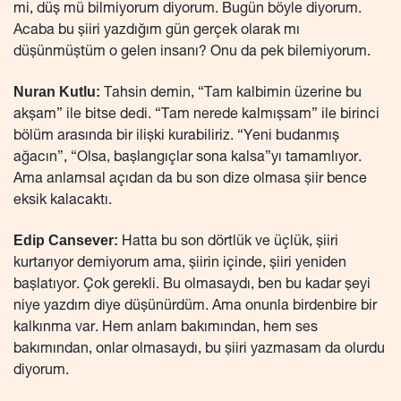
mi, düş mü bilmiyorum diyorum. Bugün böyle diyorum.
Acaba bu şiiri yazdığım gün gerçek olarak mı
düşünmüştüm o gelen insanı? Onu da pek bilemiyorum.
Nuran Kutlu:
Tahsin demin, “Tam kalbimin üzerine bu
akşam” ile bitse dedi. “Tam nerede kalmışsam” ile birinci
bölüm arasında bir ilişki kurabiliriz. “Yeni budanmış
ağacın”, “Olsa, başlangıçlar sona kalsa”yı tamamlıyor.
Ama anlamsal açıdan da bu son dize olmasa şiir bence
eksik kalacaktı.
Edip Cansever:
Hatta bu son dörtlük ve üçlük, şiiri
kurtarıyor demiyorum ama, şiirin içinde, şiiri yeniden
başlatıyor. Çok gerekli. Bu olmasaydı, ben bu kadar şeyi
niye yazdım diye düşünürdüm. Ama onunla birdenbire bir
kalkınma var. Hem anlam bakımından, hem ses
bakımından, onlar olmasaydı, bu şiiri yazmasam da olurdu
diyorum.