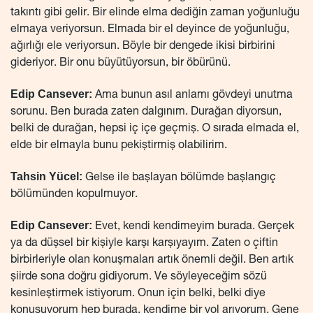
takıntı gibi gelir. Bir elinde elma dediğin zaman yoğunluğu
elmaya veriyorsun. Elmada bir el deyince de yoğunluğu,
ağırlığı ele veriyorsun. Böyle bir dengede ikisi birbirini
gideriyor. Bir onu büyütüyorsun, bir öbürünü.
Edip Cansever:
Ama bunun asıl anlamı gövdeyi unutma
sorunu. Ben burada zaten dalgınım. Durağan diyorsun,
belki de durağan, hepsi iç içe geçmiş. O sırada elmada el,
elde bir elmayla bunu pekiştirmiş olabilirim.
Tahsin Yücel:
Gelse ile başlayan bölümde başlangıç
bölümünden kopulmuyor.
Edip Cansever:
Evet, kendi kendimeyim burada. Gerçek
ya da düşsel bir kişiyle karşı karşıyayım. Zaten o çiftin
birbirleriyle olan konuşmaları artık önemli değil. Ben artık
şiirde sona doğru gidiyorum. Ve söyleyeceğim sözü
kesinleştirmek istiyorum. Onun için belki, belki diye
konuşuyorum hep burada, kendime bir yol arıyorum. Gene