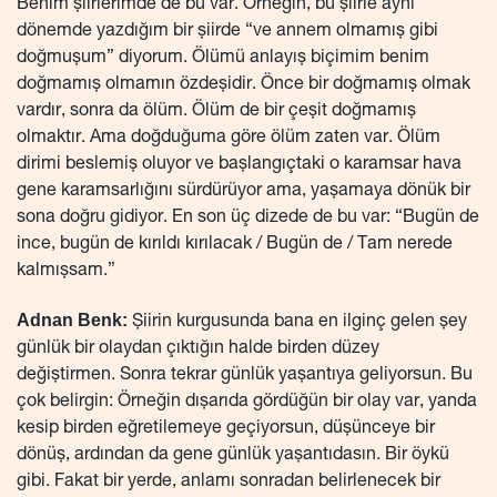
Benim şiirlerimde de bu var. Örneğin, bu şiirle aynı
dönemde yazdığım bir şiirde “ve annem olmamış gibi
doğmuşum” diyorum. Ölümü anlayış biçimim benim
doğmamış olmamın özdeşidir. Önce bir doğmamış olmak
vardır, sonra da ölüm. Ölüm de bir çeşit doğmamış
olmaktır. Ama doğduğuma göre ölüm zaten var. Ölüm
dirimi beslemiş oluyor ve başlangıçtaki o karamsar hava
gene karamsarlığını sürdürüyor ama, yaşamaya dönük bir
sona doğru gidiyor. En son üç dizede de bu var: “Bugün de
ince, bugün de kırıldı kırılacak / Bugün de / Tam nerede
kalmışsam.”
Adnan Benk:
Şiirin kurgusunda bana en ilginç gelen şey
günlük bir olaydan çıktığın halde birden düzey
değiştirmen. Sonra tekrar günlük yaşantıya geliyorsun. Bu
çok belirgin: Örneğin dışarıda gördüğün bir olay var, yanda
kesip birden eğretilemeye geçiyorsun, düşünceye bir
dönüş, ardından da gene günlük yaşantıdasın. Bir öykü
gibi. Fakat bir yerde, anlamı sonradan belirlenecek bir