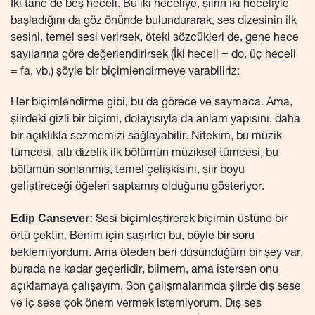
İki tane de beş heceli. Bu iki heceliye, şiirin iki heceliyle
başladığını da göz önünde bulundurarak, ses dizesinin ilk
sesini, temel sesi verirsek, öteki sözcükleri de, gene hece
sayılarına göre değerlendirirsek (İki heceli = do, üç heceli
= fa, vb.) şöyle bir biçimlendirmeye varabiliriz:
Her biçimlendirme gibi, bu da görece ve saymaca. Ama,
şiirdeki gizli bir biçimi, dolayısıyla da anlam yapısını, daha
bir açıklıkla sezmemizi sağlayabilir. Nitekim, bu müzik
tümcesi, altı dizelik ilk bölümün müziksel tümcesi, bu
bölümün sonlanmış, temel çelişkisini, şiir boyu
geliştireceği öğeleri saptamış olduğunu gösteriyor.
Edip Cansever:
Sesi biçimleştirerek biçimin üstüne bir
örtü çektin. Benim için şaşırtıcı bu, böyle bir soru
beklemiyordum. Ama öteden beri düşündüğüm bir şey var,
burada ne kadar geçerlidir, bilmem, ama istersen onu
açıklamaya çalışayım. Son çalışmalarımda şiirde dış sese
ve iç sese çok önem vermek istemiyorum. Dış ses