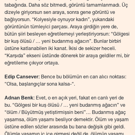
tabağında. Daha söz bitmedi, görüntü tamamlanmadı. Üç
dizeyle giriyorsun sen araya, sonra gene görüntü ve
bağlıyorsun. “Kolyesiyle oynuyor kadın”, yukarıdaki
görüntünün tümleyici parçası. Araya girdiğin yere de,
bütün şiiri besleyen eğretilemeyi yerleştiriyorsun: “Gölgesi
bir kuş ölüsü / … yeni budanmış ağacın”. Bunlar birbiri
üstüne katlanabilen iki kanat. İkisi de sekizer heceli.
“Karşıda” ekseni üstünde dönerek bir araya geldiler mi, bir
eğretileme çıkıyor ortaya.
Edip Cansever:
Bence bu bölümün en can alıcı noktası:
“Olsa, başlangıçlar sona kalsa-“.
Adnan Benk:
Evet, o en açık yeri, fakat en canlı yeri de
bu. “Gölgesi bir kuş ölüsü / … yeni budanmış ağacın” ve
“ölüm / Büyütmüş yetiştirmişsin beni”… Budanmış ağaç
yaşamsa, ölüm yaşamı besliyor demektir. Ölüm ve yaşam
üstüne edilen sözler arasında bu bana değişik gibi geldi.
Ölümle yaşamın iç içe girmesi değil de, ölümün yaşamı