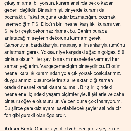
çıkayım ama, biliyorsun, kuramlar şiirde pek o kadar
geçerli değildir. Bir şairin işi, bir yerde kuramı da
bozmaktır. Fakat bugüne kadar bozmadığım, bozmak
istemediğim T.S. Eliot’ın bir “nesnel karşılık” kuramı var.
Şiire bir çeşit dekor hazırlamak bu. Benim burada
anlatacağım şeylerin dekorunu kurmam gerek.
Garsonuyla, bardaklarıyla, masasıyla, insanlarıyla tümünü
anlatmam gerek. Yoksa, niye karşıdaki ağacın gölgesi ölü
bir kuş olsun? Her şeyi birtakım nesnelerle vermeyi her
zaman yeğlerim. Vazgeçemediğim bir şeydir bu. Eliot’ın
nesnel karşılık kuramından yola çıkıyorsak coşkularımız,
duygularımız, düşüncelerimiz şiire aktarıldığı zaman
oradaki nesnel karşılıklarını bulmalı. Bir şiir, içindeki
nesnelerle, içindeki yaşam biçimleriyle, ilişkilerle ve daha
bir sürü öğeyle oluşturulur. Ve ben buna çok inanıyorum.
Bu şiirde gereksiz ayrıntı sayılabilecek şeyler aslında bir
fon gibi gerekli olan öğelerdir.
Adnan Benk:
Günlük ayrıntı diyebileceğimiz şeyleri ne