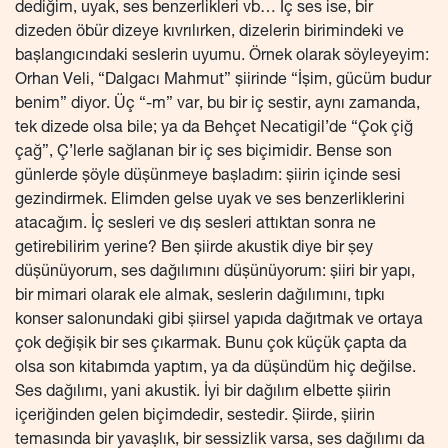
dediğim, uyak, ses benzerlikleri vb… İç ses ise, bir
dizeden öbür dizeye kıvrılırken, dizelerin birimindeki ve
başlangıcındaki seslerin uyumu. Örnek olarak söyleyeyim:
Orhan Veli, “Dalgacı Mahmut” şiirinde “İşim, gücüm budur
benim” diyor. Üç “-m” var, bu bir iç sestir, aynı zamanda,
tek dizede olsa bile; ya da Behçet Necatigil’de “Çok çiğ
çağ”, Ç’lerle sağlanan bir iç ses biçimidir. Bense son
günlerde şöyle düşünmeye başladım: şiirin içinde sesi
gezindirmek. Elimden gelse uyak ve ses benzerliklerini
atacağım. İç sesleri ve dış sesleri attıktan sonra ne
getirebilirim yerine? Ben şiirde akustik diye bir şey
düşünüyorum, ses dağılımını düşünüyorum: şiiri bir yapı,
bir mimari olarak ele almak, seslerin dağılımını, tıpkı
konser salonundaki gibi şiirsel yapıda dağıtmak ve ortaya
çok değişik bir ses çıkarmak. Bunu çok küçük çapta da
olsa son kitabımda yaptım, ya da düşündüm hiç değilse.
Ses dağılımı, yani akustik. İyi bir dağılım elbette şiirin
içeriğinden gelen biçimdedir, sestedir. Şiirde, şiirin
temasında bir yavaşlık, bir sessizlik varsa, ses dağılımı da