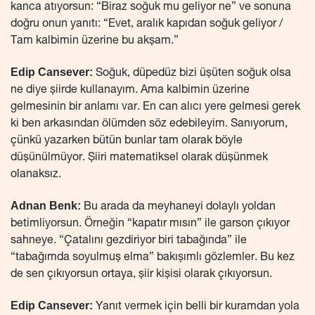
kanca atıyorsun: “Biraz soğuk mu geliyor ne” ve sonuna
doğru onun yanıtı: “Evet, aralık kapıdan soğuk geliyor /
Tam kalbimin üzerine bu akşam.”
Edip Cansever:
Soğuk, düpedüz bizi üşüten soğuk olsa
ne diye şiirde kullanayım. Ama kalbimin üzerine
gelmesinin bir anlamı var. En can alıcı yere gelmesi gerek
ki ben arkasından ölümden söz edebileyim. Sanıyorum,
çünkü yazarken bütün bunlar tam olarak böyle
düşünülmüyor. Şiiri matematiksel olarak düşünmek
olanaksız.
Adnan Benk:
Bu arada da meyhaneyi dolaylı yoldan
betimliyorsun. Örneğin “kapatır mısın” ile garson çıkıyor
sahneye. “Çatalını gezdiriyor biri tabağında” ile
“tabağımda soyulmuş elma” bakışımlı gözlemler. Bu kez
de sen çıkıyorsun ortaya, şiir kişisi olarak çıkıyorsun.
Edip Cansever:
Yanıt vermek için belli bir kuramdan yola