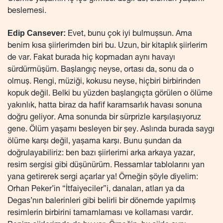
beslemesi.
Edip Cansever:
Evet, bunu çok iyi bulmuşsun. Ama
benim kısa şiirlerimden biri bu. Uzun, bir kitaplık şiirlerim
de var. Fakat burada hiç kopmadan aynı havayı
sürdürmüşüm. Başlangıç neyse, ortası da, sonu da o
olmuş. Rengi, müziği, kokusu neyse, hiçbiri birbirinden
kopuk değil. Belki bu yüzden başlangıçta görülen o ölüme
yakınlık, hatta biraz da hafif karamsarlık havası sonuna
doğru geliyor. Ama sonunda bir sürprizle karşılaşıyoruz
gene. Ölüm yaşamı besleyen bir şey. Aslında burada saygı
ölüme karşı değil, yaşama karşı. Bunu şundan da
doğrulayabiliriz: ben bazı şiirlerimi arka arkaya yazar,
resim sergisi gibi düşünürüm. Ressamlar tablolarını yan
yana getirerek sergi açarlar ya! Örneğin şöyle diyelim:
Orhan Peker’in “İtfaiyeciler”i, danaları, atları ya da
Degas’nın balerinleri gibi belirli bir dönemde yapılmış
resimlerin birbirini tamamlaması ve kollaması vardır.