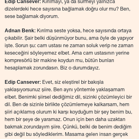
Edip Cansever:
Kırılmayı, ya da sürmeyi yalnızca
dizelerdeki hece sayısına bağlamak doğru olur mu? Ben,
sese bağlamak diyorum.
Adnan Benk:
Kırılma seste yoksa, hece sayısında ortaya
çıkabilir. Şair belki düşünmüyor bunu, ama öyle de yapıyor
işte. Sorun şu: cam ustası ne zaman soluk verip ne zaman
keseceğini söyleyemez elbet. Ama cam ustasının yerine
kompresörlü bir makine koydun mu, bütün bunları
hesaplamak zorundasın. Biz o durumdayız.
Edip Cansever:
Evet, siz eleştirel bir bakışla
yaklaşıyorsunuz şiire. Ben aynı yöntemle yaklaşamam
elbet. Benimki şiirsel dediğimiz dil, sizinki çözümleyici bir
dil. Ben de sizinle birlikte çözümlemeye kalkarsam, hem
şiiri açıklamış olurum ki karşı koyduğum bir şey benim bu,
hem bir şeye de yaramaz. Onun için ben daha uzaktan
bakmak zorundayım şiire. Çünkü, belki de benim dediğim
gibi değil bu söylediklerim. Masama gelen insan gerçek