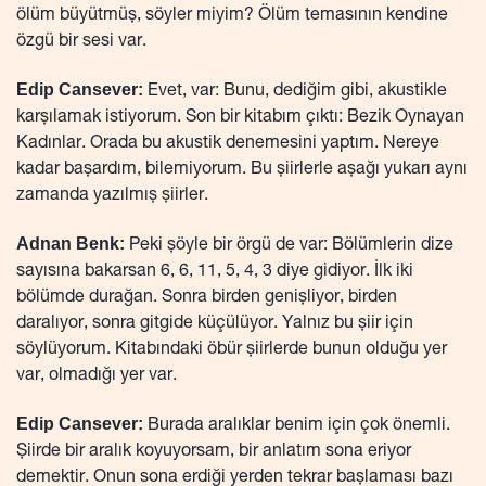
ölüm büyütmüş, söyler miyim? Ölüm temasının kendine
özgü bir sesi var.
Edip Cansever:
Evet, var: Bunu, dediğim gibi, akustikle
karşılamak istiyorum. Son bir kitabım çıktı: Bezik Oynayan
Kadınlar. Orada bu akustik denemesini yaptım. Nereye
kadar başardım, bilemiyorum. Bu şiirlerle aşağı yukarı aynı
zamanda yazılmış şiirler.
Adnan Benk:
Peki şöyle bir örgü de var: Bölümlerin dize
sayısına bakarsan 6, 6, 11, 5, 4, 3 diye gidiyor. İlk iki
bölümde durağan. Sonra birden genişliyor, birden
daralıyor, sonra gitgide küçülüyor. Yalnız bu şiir için
söylüyorum. Kitabındaki öbür şiirlerde bunun olduğu yer
var, olmadığı yer var.
Edip Cansever:
Burada aralıklar benim için çok önemli.
Şiirde bir aralık koyuyorsam, bir anlatım sona eriyor
demektir. Onun sona erdiği yerden tekrar başlaması bazı