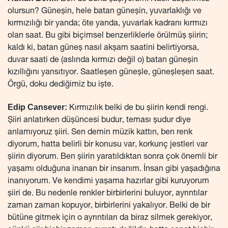
olursun? Güneşin, hele batan güneşin, yuvarlaklığı ve
kırmızılığı bir yanda; öte yanda, yuvarlak kadranı kırmızı
olan saat. Bu gibi biçimsel benzerliklerle örülmüş şiirin;
kaldı ki, batan güneş nasıl akşam saatini belirtiyorsa,
duvar saati de (aslında kırmızı değil o) batan güneşin
kızıllığını yansıtıyor. Saatleşen güneşle, güneşleşen saat.
Örgü, doku dediğimiz bu işte.
Edip Cansever:
Kırmızılık belki de bu şiirin kendi rengi.
Şiiri anlatırken düşüncesi budur, teması şudur diye
anlamıyoruz şiiri. Sen demin müzik kattın, ben renk
diyorum, hatta belirli bir konusu var, korkunç jestleri var
şiirin diyorum. Ben şiirin yaratıldıktan sonra çok önemli bir
yaşamı olduğuna inanan bir insanım. İnsan gibi yaşadığına
inanıyorum. Ve kendimi yaşama hazırlar gibi kuruyorum
şiiri de. Bu nedenle renkler birbirlerini buluyor, ayrıntılar
zaman zaman kopuyor, birbirlerini yakalıyor. Belki de bir
bütüne gitmek için o ayrıntıları da biraz silmek gerekiyor,