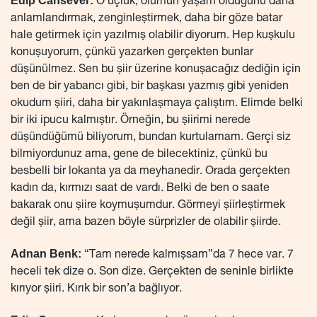
Edip Cansever:
O üçlük, ölümün yaşam olduğunu daha
anlamlandırmak, zenginleştirmek, daha bir göze batar
hale getirmek için yazılmış olabilir diyorum. Hep kuşkulu
konuşuyorum, çünkü yazarken gerçekten bunlar
düşünülmez. Sen bu şiir üzerine konuşacağız dediğin için
ben de bir yabancı gibi, bir başkası yazmış gibi yeniden
okudum şiiri, daha bir yakınlaşmaya çalıştım. Elimde belki
bir iki ipucu kalmıştır. Örneğin, bu şiirimi nerede
düşündüğümü biliyorum, bundan kurtulamam. Gerçi siz
bilmiyordunuz ama, gene de bilecektiniz, çünkü bu
besbelli bir lokanta ya da meyhanedir. Orada gerçekten
kadın da, kırmızı saat de vardı. Belki de ben o saate
bakarak onu şiire koymuşumdur. Görmeyi şiirleştirmek
değil şiir, ama bazen böyle sürprizler de olabilir şiirde.
Adnan Benk:
“Tam nerede kalmışsam”da 7 hece var. 7
heceli tek dize o. Son dize. Gerçekten de seninle birlikte
kırıyor şiiri. Kırık bir son’a bağlıyor.