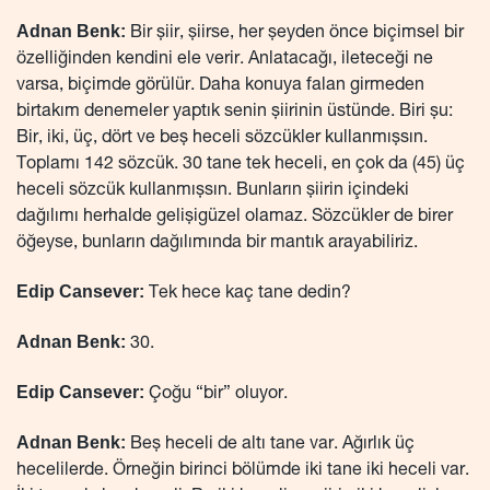
Adnan Benk:
Bir şiir, şiirse, her şeyden önce biçimsel bir
özelliğinden kendini ele verir. Anlatacağı, ileteceği ne
varsa, biçimde görülür. Daha konuya falan girmeden
birtakım denemeler yaptık senin şiirinin üstünde. Biri şu:
Bir, iki, üç, dört ve beş heceli sözcükler kullanmışsın.
Toplamı 142 sözcük. 30 tane tek heceli, en çok da (45) üç
heceli sözcük kullanmışsın. Bunların şiirin içindeki
dağılımı herhalde gelişigüzel olamaz. Sözcükler de birer
öğeyse, bunların dağılımında bir mantık arayabiliriz.
Edip Cansever:
Tek hece kaç tane dedin?
Adnan Benk:
30.
Edip Cansever:
Çoğu “bir” oluyor.
Adnan Benk:
Beş heceli de altı tane var. Ağırlık üç
hecelilerde. Örneğin birinci bölümde iki tane iki heceli var.