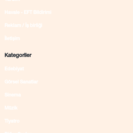
Yardım
Havale - EFT Bildirimi
Reklam / İş birliği
İletişim
Kategoriler
Edebiyat
Görsel Sanatlar
Sinema
Müzik
Tiyatro