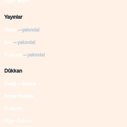
Diğer Şeyler
Yayınlar
Video
—yakında!
Ses
—yakında!
Podcast
—yakında!
Dükkan
Dergi —Gazete
İmzalı Kitaplar
Posterler
Diğer Ürünler