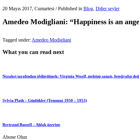
20 Mayıs 2017, Cumartesi
/
Published in
Blog
,
Diğer şeyler
Amedeo Modigliani: “Happiness is an angel
Tagged under:
Amedeo Modigliani
What you can read next
Nezaket tarafından öldürülmek: Virginia Woolf, mektup sanatı, fotoğrafın do
Sylvia Plath – Günlükler (Temmuz 1950 – 1953)
Bertrand Russell – Ahlak üzerine
Abone Olun