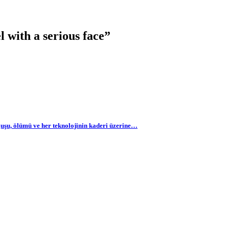
 with a serious face”
ğuşu, ölümü ve her teknolojinin kaderi üzerine…