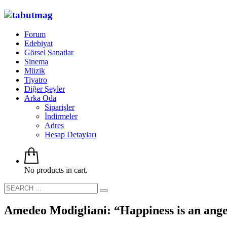
Forum
Edebiyat
Görsel Sanatlar
Sinema
Müzik
Tiyatro
Diğer Şeyler
Arka Oda
Siparişler
İndirmeler
Adres
Hesap Detayları
No products in cart.
Amedeo Modigliani: “Happiness is an angel