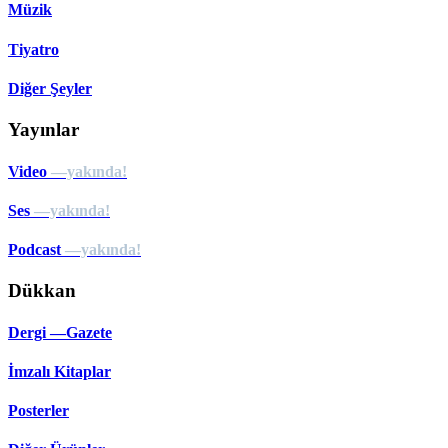
Müzik
Tiyatro
Diğer Şeyler
Yayınlar
Video
—yakında!
Ses
—yakında!
Podcast
—yakında!
Dükkan
Dergi —Gazete
İmzalı Kitaplar
Posterler