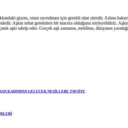
kındaki gizem, onun savrulması için gerekli olan süredir. Aslına bakars
tündedir. Aşkın sebat gerektiren bir macera olduğunu söyleyebiliriz. Aşkı
geçmek aşkı tahrip eder. Gerçek aşk zamanın, mekânın, dünyanın yarattığ
RAN KADINDAN GELECEK NESİLLERE TAVSİYE
ERLERİ