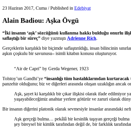
23 Haziran 2017, Cuma
/
Published in
Edebiyat
Alain Badiou: Aşka Övgü
“İki insanın ‘aşk’ sözcüğünü kullanma hakkı bulduğu onurlu ilişk
saflaştığı bir süreç”
diye yazmıştı
Adrienne Rich
.
Gerçeklerin karşılıklı bir biçimde saflaştırıldığı, insan bilincinin sınırl
aşkın çoşkulu bir savunusu
–
isimli kitabın konusu oluşturuyor.
“Air de Capri” by Gerda Wegener, 1923
Tolstoy’un Gandhi’ye
“insanlığı tüm hastalıklarından kurtaracak 
panzehir olduğunu; biz ve diğerleri arasında oluşan uzaklığın ancak on
Aşk, şayet ki karşılıklı bir çıkar ilişkisi olarak ifade edilmiyor
yaşayabileceğimiz anahtar yerlere götürür ve zaruri olarak dünyay
Bir insanın diğerini platonik olarak sevmesiyle insanlar arasındaki 
Aşk gerçeği bulma… pekâlâ bir kesinlik taşıyan gerçeği bulma mac
şey bireysel bir kimlik tarafından değil de, bir farklılık tarafı