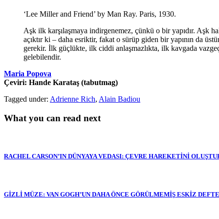
‘Lee Miller and Friend’ by Man Ray. Paris, 1930.
Aşk ilk karşılaşmaya indirgenemez, çünkü o bir yapıdır. Aşk hak
açıktır ki – daha esriktir, fakat o sürüp giden bir yapının da üs
gerekir. İlk güçlükte, ilk ciddi anlaşmazlıkta, ilk kavgada vaz
gelebilendir.
Maria Popova
Çeviri: Hande Karataş (tabutmag)
Tagged under:
Adrienne Rich
,
Alain Badiou
What you can read next
RACHEL CARSON’IN DÜNYAYA VEDASI: ÇEVRE HAREKETİNİ OLUŞTU
GİZLİ MÜZE: VAN GOGH’UN DAHA ÖNCE GÖRÜLMEMİŞ ESKİZ DEFT