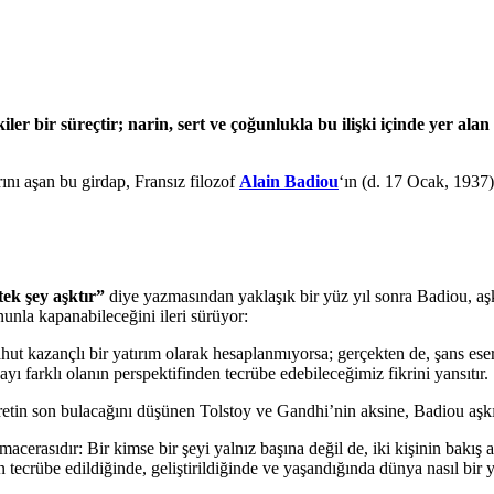
iler
bir süreçtir; narin, sert ve çoğunlukla bu ilişki içinde yer alan
arını aşan bu girdap, Fransız filozof
Alain Badiou
‘ın (d. 17 Ocak, 1937
tek şey aşktır”
diye yazmasından yaklaşık bir yüz yıl sonra Badiou, aşk
unla kapanabileceğini ileri sürüyor:
 yahut kazançlı bir yatırım olarak hesaplanmıyorsa; gerçekten de, şans eser
ı farklı olanın perspektifinden tecrübe edebileceğimiz fikrini yansıtır.
nefretin son bulacağını düşünen Tolstoy ve Gandhi’nin aksine, Badiou a
erasıdır: Bir kimse bir şeyi yalnız başına değil de, iki kişinin bakış 
ndan tecrübe edildiğinde, geliştirildiğinde ve yaşandığında dünya nasıl bi