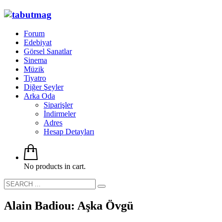
Forum
Edebiyat
Görsel Sanatlar
Sinema
Müzik
Tiyatro
Diğer Şeyler
Arka Oda
Siparişler
İndirmeler
Adres
Hesap Detayları
No products in cart.
Alain Badiou: Aşka Övgü