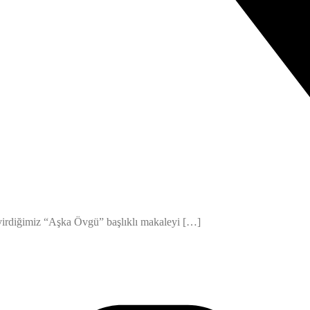
çevirdiğimiz “Aşka Övgü” başlıklı makaleyi […]