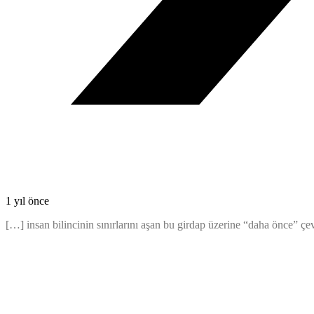
1 yıl önce
[…] insan bilincinin sınırlarını aşan bu girdap üzerine “daha önce” 