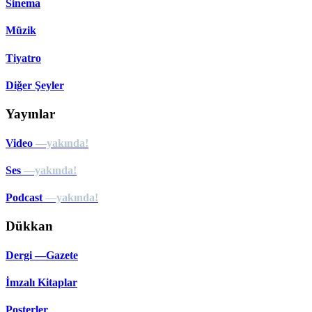
Sinema
Müzik
Tiyatro
Diğer Şeyler
Yayınlar
Video
—yakında!
Ses
—yakında!
Podcast
—yakında!
Dükkan
Dergi —Gazete
İmzalı Kitaplar
Posterler