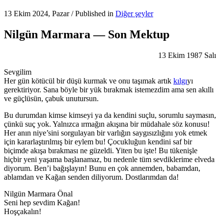
13 Ekim 2024, Pazar
/
Published in
Diğer şeyler
Nilgün Marmara — Son Mektup
13 Ekim 1987 Salı
Sevgilim
Her gün kötücül bir düşü kurmak ve onu taşımak artık
kılgı
yı
gerektiriyor. Sana böyle bir yük bırakmak istemezdim ama sen akıllı
ve güçlüsün, çabuk unutursun.
Bu durumdan kimse kimseyi ya da kendini suçlu, sorumlu saymasın,
çünkü suç yok. Yalnızca ırmağın akışına bir müdahale söz konusu!
Her anın niye’sini sorgulayan bir varlığın saygısızlığını yok etmek
için kararlaştırılmış bir eylem bu! Çocukluğun kendini saf bir
biçimde akışa bırakması ne güzeldi. Yiten bu işte! Bu tükenişle
hiçbir yeni yaşama başlanamaz, bu nedenle tüm sevdiklerime elveda
diyorum. Ben’i bağışlayın! Bunu en çok annemden, babamdan,
ablamdan ve Kağan senden diliyorum. Dostlarımdan da!
Nilgün Marmara Önal
Seni hep sevdim Kağan!
Hoşçakalın!