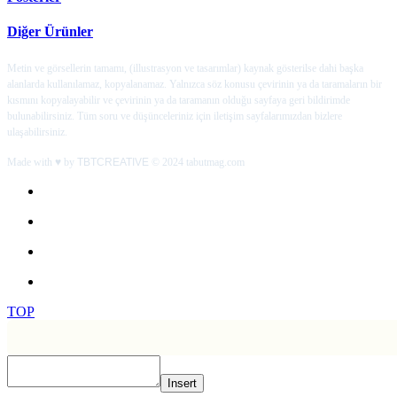
Diğer Ürünler
Metin ve görsellerin tamamı, (illustrasyon ve tasarımlar) kaynak gösterilse dahi başka
alanlarda kullanılamaz, kopyalanamaz. Yalnızca söz konusu çevirinin ya da taramaların bir
kısmını kopyalayabilir ve çevirinin ya da taramanın olduğu sayfaya geri bildirimde
bulunabilirsiniz. Tüm soru ve düşünceleriniz için iletişim sayfalarımızdan bizlere
ulaşabilirsiniz.
Made with ♥ by
TBTCREATIVE
© 2024 tabutmag.com
TOP
Insert