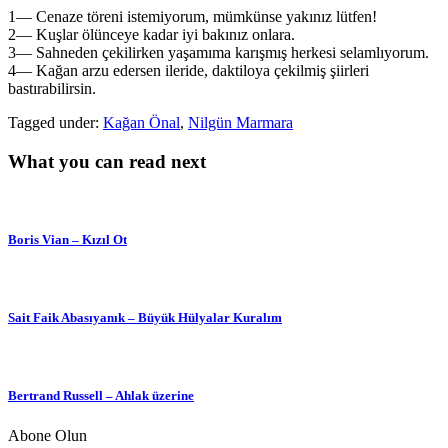
1— Cenaze töreni istemiyorum, mümkünse yakınız lütfen!
2— Kuşlar ölünceye kadar iyi bakınız onlara.
3— Sahneden çekilirken yaşamıma karışmış herkesi selamlıyorum.
4— Kağan arzu edersen ileride, daktiloya çekilmiş şiirleri
bastırabilirsin.
Tagged under:
Kağan Önal
,
Nilgün Marmara
What you can read next
Boris Vian – Kızıl Ot
Sait Faik Abasıyanık – Büyük Hülyalar Kuralım
Bertrand Russell – Ahlak üzerine
Abone Olun