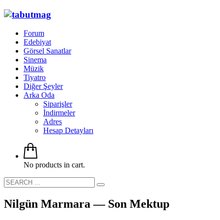
Forum
Edebiyat
Görsel Sanatlar
Sinema
Müzik
Tiyatro
Diğer Şeyler
Arka Oda
Siparişler
İndirmeler
Adres
Hesap Detayları
No products in cart.
Nilgün Marmara — Son Mektup