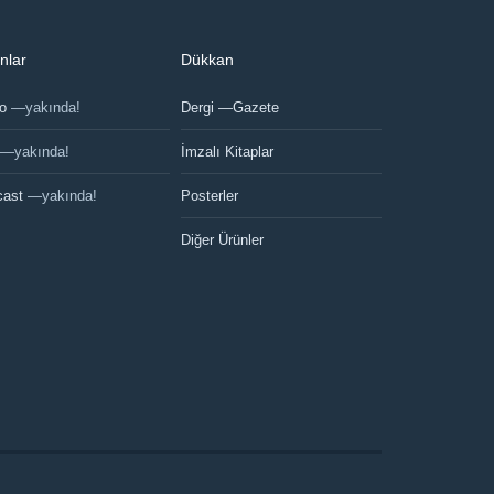
nlar
Dükkan
eo
—yakında!
Dergi —Gazete
—yakında!
İmzalı Kitaplar
Posterler
cast
—yakında!
Diğer Ürünler