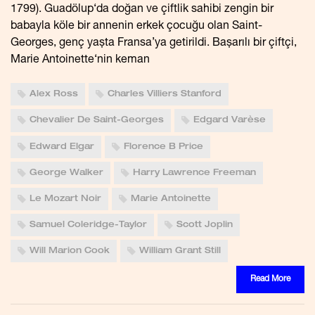
1799). Guadölup‘da doğan ve çiftlik sahibi zengin bir
babayla köle bir annenin erkek çocuğu olan Saint-
Georges, genç yaşta Fransa’ya getirildi. Başarılı bir çiftçi,
Marie Antoinette‘nin keman
Alex Ross
Charles Villiers Stanford
Chevalier De Saint-Georges
Edgard Varèse
Edward Elgar
Florence B Price
George Walker
Harry Lawrence Freeman
Le Mozart Noir
Marie Antoinette
Samuel Coleridge-Taylor
Scott Joplin
Will Marion Cook
William Grant Still
Read More