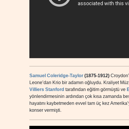
Samuel Coleridge-Taylor
(1875-1912)
Croydon’
Leone’dan Krio bir adamın oğluydu. Kraliyet Müzi
Villiers Stanford
tarafından eğitim görmüştü ve
yönlendirmesinin ardından çok kısa zamanda best
hayatını kaybetmeden evvel tam üç kez Amerika’
konser vermişti.