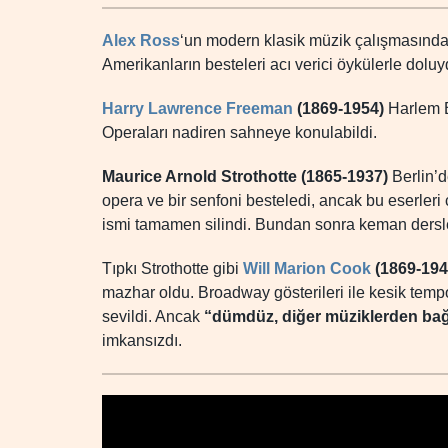
Alex Ross
‘un modern klasik müzik çalışmasında da
Amerikanların besteleri acı verici öykülerle doluy
Harry Lawrence Freeman
(1869-1954)
Harlem 
Operaları nadiren sahneye konulabildi.
Maurice Arnold Strothotte (1865-1937)
Berlin’
opera ve bir senfoni besteledi, ancak bu eserle
ismi tamamen silindi. Bundan sonra keman dersle
Tıpkı Strothotte gibi
Will Marion Cook
(1869-194
mazhar oldu. Broadway gösterileri ile kesik tempo
sevildi. Ancak
“dümdüz, diğer müziklerden bağ
imkansızdı.