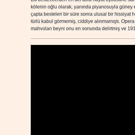
kölenin oğlu olarak, yanında piyanosuyla güney ey
çapta besteleri bir süre sonra ulusal bir hissiyat 
türlü kabul görmemiş, ciddiye alınmamıştı. Opera
mahvolan beyni onu en sonunda delirtmiş ve 191