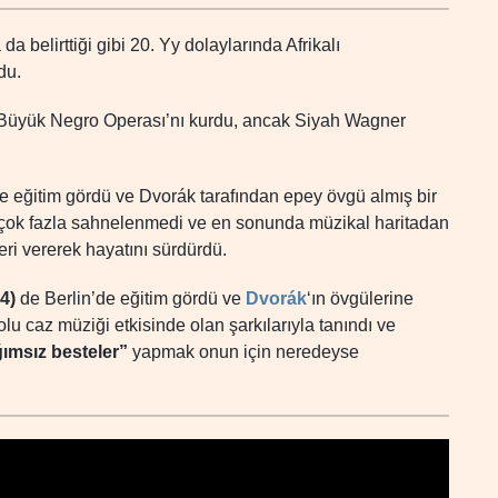
 belirttiği gibi 20. Yy dolaylarında Afrikalı
du.
Büyük Negro Operası’nı kurdu, ancak Siyah Wagner
de eğitim gördü ve Dvorák tarafından epey övgü almış bir
ri çok fazla sahnelenmedi ve en sonunda müzikal haritadan
ri vererek hayatını sürdürdü.
4)
de Berlin’de eğitim gördü ve
Dvorák
‘ın övgülerine
lu caz müziği etkisinde olan şarkılarıyla tanındı ve
ımsız besteler”
yapmak onun için neredeyse