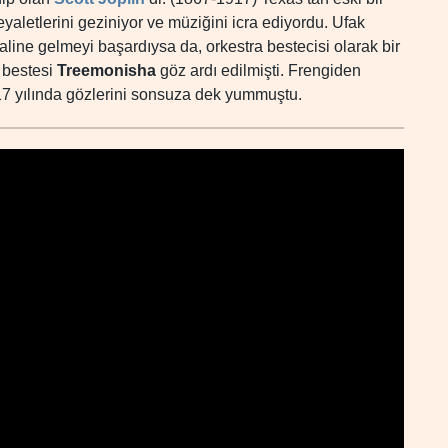
aletlerini geziniyor ve müziğini icra ediyordu. Ufak
haline gelmeyi başardıysa da, orkestra bestecisi olarak bir
 bestesi
Treemonisha
göz ardı edilmişti. Frengiden
7 yılında gözlerini sonsuza dek yummuştu.