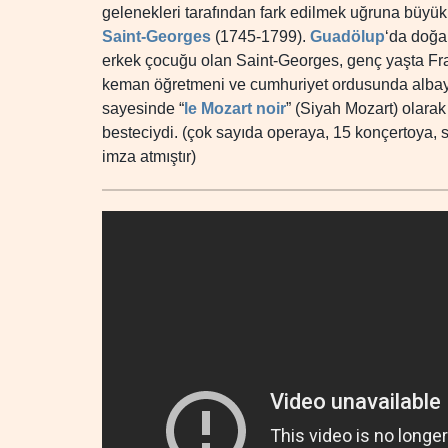
gelenekleri tarafından fark edilmek uğruna büyü
Saint-Georges
(1745-1799).
Guadölup
‘da doğan
erkek çocuğu olan Saint-Georges, genç yaşta Fransa
keman öğretmeni ve cumhuriyet ordusunda albay
sayesinde “
le Mozart noir
” (Siyah Mozart) olarak
besteciydi. (çok sayıda operaya, 15 konçertoya, 
imza atmıştır)