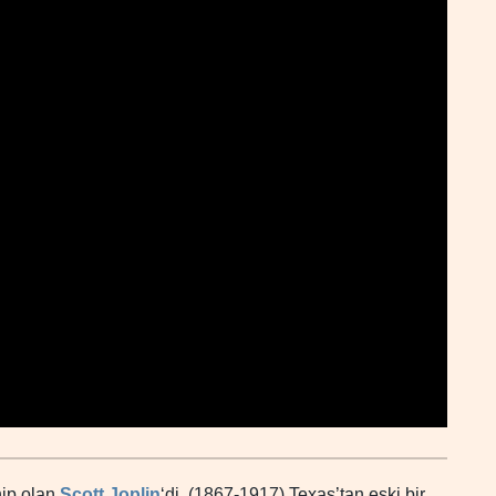
hip olan
Scott Joplin
‘di. (1867-1917) Texas’tan eski bir