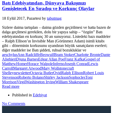
Batı Edebiyatından, Dünyaya Bakışınızı
Genişletecek En Sıradışı ve Korkunç Olaylar
18 Eylül 2017, Pazartesi
by
tabutmag
Sizlere daima tartışılan – daima gözden geçirilmesi ve hatta bazen de
dalga geçilmesi gerekilen, dolu bir yapıya sahip – “özgün” Batı
edebiyatından en korkunç 30 an sunuyoruz. Listedeki bazı maddeler
– Ralph Ellison’ın Invisible Man (Görünmez Adam) isimli kitabı
gibi – döneminin korkusunu uyandıran büyük sanatçıların eserleri;
diğer maddeler ise Batı şiddeti, ruhsal bozukluklar ve
aeschylus
Ann Radcliffe
Beowulf
Bram Stoker
Charlotte Bronte
Dante
Alighieri
Djuna Barnes
Edgar Allan Poe
Franz Kafka
Gospel of
Matthew
Homer
Horace Walpole
Inferno
Joseph Conrad
Lewis
Carroll
Margaret Atwood
Mary Wollstonecraft
Shelley
newsletter
Octavia Butler
Ovid
Ralph Ellison
Robert Louis
Stevenson
Roberto Bolano
Shirley Jackson
Sophocles
Toni
Morrison
Virgil
Washington Irving
William Shakespeare
Read more
Published in
Edebiyat
No Comments