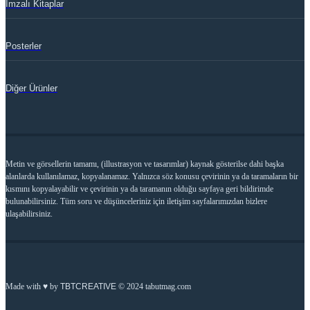
İmzalı Kitaplar
Posterler
Diğer Ürünler
Metin ve görsellerin tamamı, (illustrasyon ve tasarımlar) kaynak gösterilse dahi başka
alanlarda kullanılamaz, kopyalanamaz. Yalnızca söz konusu çevirinin ya da taramaların bir
kısmını kopyalayabilir ve çevirinin ya da taramanın olduğu sayfaya geri bildirimde
bulunabilirsiniz. Tüm soru ve düşünceleriniz için iletişim sayfalarımızdan bizlere
ulaşabilirsiniz.
Made with ♥ by
TBTCREATIVE
© 2024 tabutmag.com