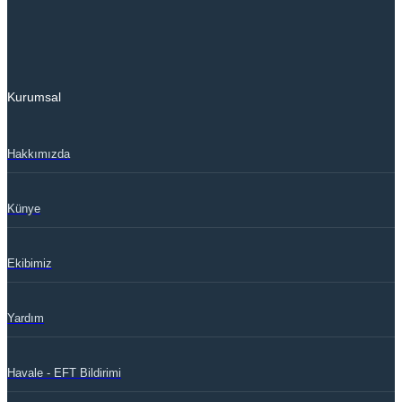
Kurumsal
Hakkımızda
Künye
Ekibimiz
Yardım
Havale - EFT Bildirimi