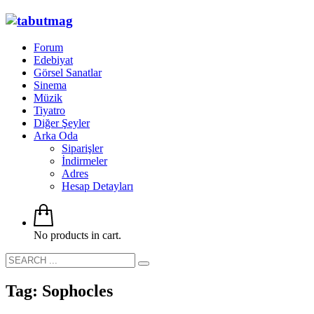
Forum
Edebiyat
Görsel Sanatlar
Sinema
Müzik
Tiyatro
Diğer Şeyler
Arka Oda
Siparişler
İndirmeler
Adres
Hesap Detayları
No products in cart.
Tag: Sophocles