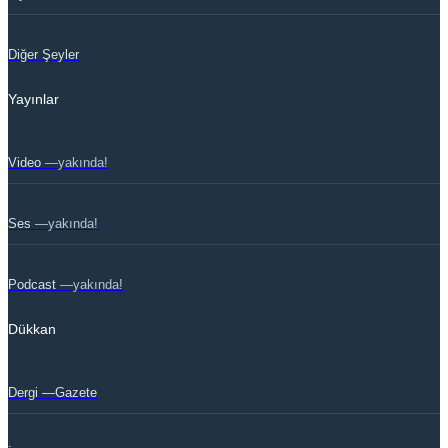
Diğer Şeyler
Yayınlar
Video
—yakında!
Ses
—yakında!
Podcast
—yakında!
Dükkan
Dergi —Gazete