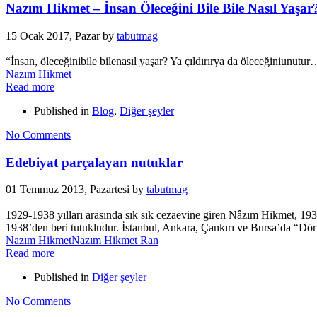
Nazım Hikmet – İnsan Öleceğini Bile Bile Nasıl Yaşar
15 Ocak 2017, Pazar
by
tabutmag
“İnsan, öleceğinibile bilenasıl yaşar? Ya çıldırırya da öleceğiniunu
Nazım Hikmet
Read more
Published in
Blog
,
Diğer şeyler
No Comments
Edebiyat parçalayan nutuklar
01 Temmuz 2013, Pazartesi
by
tabutmag
1929-1938 yılları arasında sık sık cezaevine giren Nâzım Hikmet, 1938
1938’den beri tutukludur. İstanbul, Ankara, Çankırı ve Bursa’da “Dö
Nazım Hikmet
Nazım Hikmet Ran
Read more
Published in
Diğer şeyler
No Comments