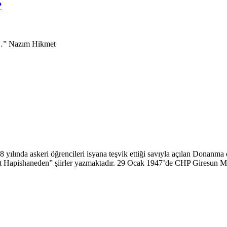
?
tur…” Nazım Hikmet
 yılında askeri öğrencileri isyana teşvik ettiği savıyla açılan Donanm
rt Hapishaneden” şiirler yazmaktadır. 29 Ocak 1947’de CHP Giresun Mi