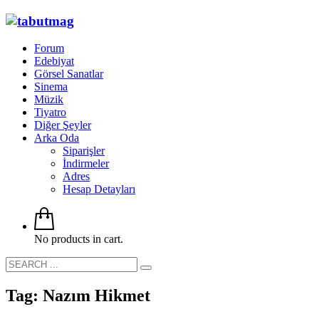
Forum
Edebiyat
Görsel Sanatlar
Sinema
Müzik
Tiyatro
Diğer Şeyler
Arka Oda
Siparişler
İndirmeler
Adres
Hesap Detayları
No products in cart.
Tag: Nazım Hikmet