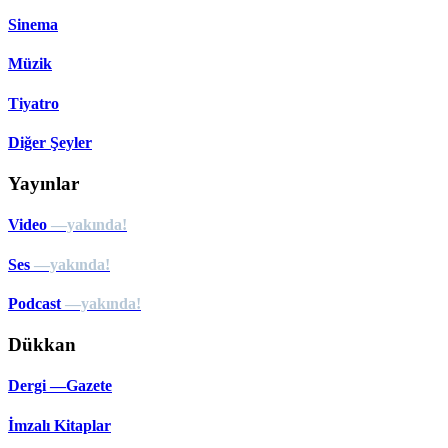
Sinema
Müzik
Tiyatro
Diğer Şeyler
Yayınlar
Video
—yakında!
Ses
—yakında!
Podcast
—yakında!
Dükkan
Dergi —Gazete
İmzalı Kitaplar