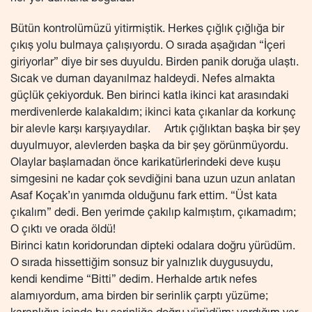
Bütün kontrolümüzü yitirmiştik. Herkes çığlık çığlığa bir
çıkış yolu bulmaya çalışıyordu. O sırada aşağıdan “İçeri
giriyorlar” diye bir ses duyuldu. Birden panik doruğa ulaştı.
Sıcak ve duman dayanılmaz haldeydi. Nefes almakta
güçlük çekiyorduk. Ben birinci katla ikinci kat arasındaki
merdivenlerde kalakaldım; ikinci kata çıkanlar da korkunç
bir alevle karşı karşıyaydılar. Artık çığlıktan başka bir şey
duyulmuyor, alevlerden başka da bir şey görünmüyordu.
Olaylar başlamadan önce karikatürlerindeki deve kuşu
simgesini ne kadar çok sevdiğini bana uzun uzun anlatan
Asaf Koçak’ın yanımda olduğunu fark ettim. “Üst kata
çıkalım” dedi. Ben yerimde çakılıp kalmıştım, çıkamadım;
O çıktı ve orada öldü!
Birinci katın koridorundan dipteki odalara doğru yürüdüm.
O sırada hissettiğim sonsuz bir yalnızlık duygusuydu,
kendi kendime “Bitti” dedim. Herhalde artık nefes
alamıyordum, ama birden bir serinlik çarptı yüzüme;