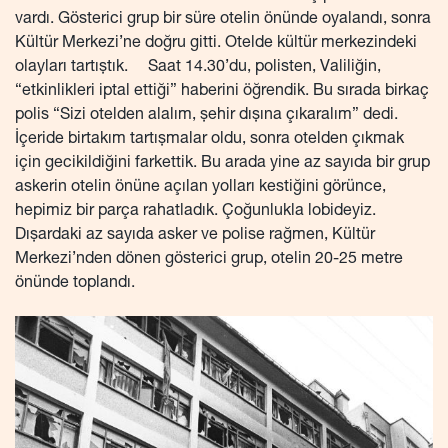
vardı. Gösterici grup bir süre otelin önünde oyalandı, sonra
Kültür Merkezi’ne doğru gitti. Otelde kültür merkezindeki
olayları tartıştık. Saat 14.30’du, polisten, Valiliğin,
“etkinlikleri iptal ettiği” haberini öğrendik. Bu sırada birkaç
polis “Sizi otelden alalım, şehir dışına çıkaralım” dedi.
İçeride birtakım tartışmalar oldu, sonra otelden çıkmak
için gecikildiğini farkettik. Bu arada yine az sayıda bir grup
askerin otelin önüne açılan yolları kestiğini görünce,
hepimiz bir parça rahatladık. Çoğunlukla lobideyiz.
Dışardaki az sayıda asker ve polise rağmen, Kültür
Merkezi’nden dönen gösterici grup, otelin 20-25 metre
önünde toplandı.