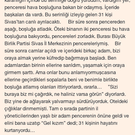
karanlığın içinde bu serinliğe doğru yürüdüm; vardığım yer,
penceresi hava boşluğuna bakan bir odaymış. İçeride
başkaları da vardı. Bu serinliği izleyip gelen 31 kişi
Sivas’tan canlı ayrılacaktı. Bir süre sonra pencereden
aşağı, boşluğa atladık. Öteki binanın iki penceresi bu hava
boşluğuna bakıyordu, pencereleri zorladık. Burası Büyük
Birlik Partisi Sivas İl Merkezinin pencereleriymiş. Bir
süre sonra camlar açıldı ve içerideki birkaç adam, bizi
oraya almak yerine küfredip bağırmaya başladı. Ben
adamlardan birinin ellerine sarıldım, yaşamak için oraya
girmem şarttı. Ama onlar bunu anlamıyormuşcasına
ellerine geçirdikleri sopalarla beni ve benimle birlikte
boşluğa atlamış olanları ittiriyorlardı, ısrarla… ”Sizi
buraya biz mi çağırdık, ne haliniz varsa görün” diyorlardı.
Biz yine de ağlayarak yalvarmayı sürdürüyorduk. Oteldeki
çığlıklar dinmemişti. Tam o sırada partinin il
yöneticilerinden yaşlı bir adam pencerenin önüne geldi ve
elini bana uzatıp “Gel kızım” dedi; 31 kişinin hayatını
kurtarıyordu…