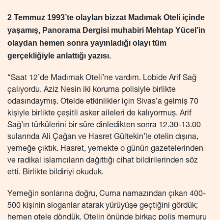
2 Temmuz 1993’te olayları bizzat Madımak Oteli içinde
yaşamış, Panorama Dergisi muhabiri Mehtap Yücel’in
olaydan hemen sonra yayınladığı olayı tüm
gerçekliğiyle anlattığı yazısı.
“Saat 12’de Madımak Oteli’ne vardım. Lobide Arif Sağ
çalıyordu. Aziz Nesin iki koruma polisiyle birlikte
odasındaymış. Otelde etkinlikler için Sivas’a gelmiş 70
kişiyle birlikte çeşitli asker aileleri de kalıyormuş. Arif
Sağ’ın türkülerini bir süre dinledikten sonra 12.30-13.00
sularında Ali Çağan ve Hasret Gültekin’le otelin dışına,
yemeğe çıktık. Hasret, yemekte o günün gazetelerinden
ve radikal islamcıların dağıttığı cihat bildirilerinden söz
etti. Birlikte bildiriyi okuduk.
Yemeğin sonlarına doğru, Cuma namazından çıkan 400-
500 kişinin sloganlar atarak yürüyüşe geçtiğini gördük;
hemen otele döndük. Otelin önünde birkaç polis memuru