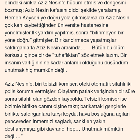
elindeki sırıkla Aziz Nesin’e hücum etmiş ve dengesini
bozmuş; Aziz Nesin kafasını ciddi şekilde yaralamış.
Hemen Kayseri’ye doğru yola çıkmışlarsa da Aziz Nesin
çok kan kaybettiğinden üniversite hastanesine
yönelmişler.İlk yardım yapılmış, sonra “bilinmeyen bir
yöne doğru” gitmişler. Bir kandırmaca yaşatmışlar
saldırganlarla Aziz Nesin arasında… Bütün bu ölüm
korkusu içinde bir de “tuhaflıktan” söz etmek lazım. Bir
insanın varlığının ne kadar anlamlı olduğunu düşündüm,
unutmak hiç mümkün değil.
Aziz Nesin’e, biri telsizli komiser, öteki otomatik silahlı iki
polis koruma vermişler. Olayların patlak verişinden bir süre
sonra silahlı olan gözden kayboldu. Telsizli komiser ise
bizimle birlikte canını dişine taktı; barikattaki gençlerle
birlikte saldırganlara karşı koydu, hava boşluğuna açılan
pencereden inmemizi sağladı, sanki en yakın
dostlarıymışız gibi davrandı hep… Unutmak mümkün
değil…”