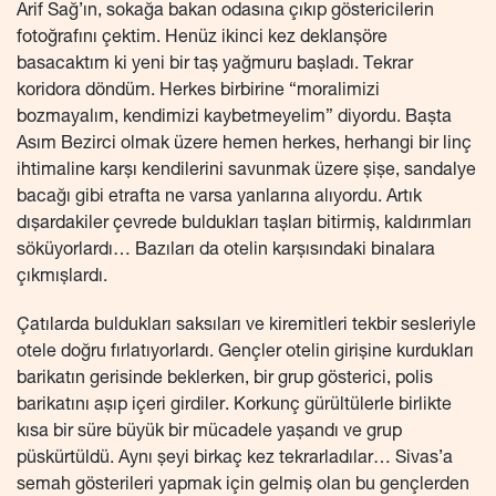
Arif Sağ’ın, sokağa bakan odasına çıkıp göstericilerin
fotoğrafını çektim. Henüz ikinci kez deklanşöre
basacaktım ki yeni bir taş yağmuru başladı. Tekrar
koridora döndüm. Herkes birbirine “moralimizi
bozmayalım, kendimizi kaybetmeyelim” diyordu. Başta
Asım Bezirci olmak üzere hemen herkes, herhangi bir linç
ihtimaline karşı kendilerini savunmak üzere şişe, sandalye
bacağı gibi etrafta ne varsa yanlarına alıyordu. Artık
dışardakiler çevrede buldukları taşları bitirmiş, kaldırımları
söküyorlardı… Bazıları da otelin karşısındaki binalara
çıkmışlardı.
Çatılarda buldukları saksıları ve kiremitleri tekbir sesleriyle
otele doğru fırlatıyorlardı. Gençler otelin girişine kurdukları
barikatın gerisinde beklerken, bir grup gösterici, polis
barikatını aşıp içeri girdiler. Korkunç gürültülerle birlikte
kısa bir süre büyük bir mücadele yaşandı ve grup
püskürtüldü. Aynı şeyi birkaç kez tekrarladılar… Sivas’a
semah gösterileri yapmak için gelmiş olan bu gençlerden