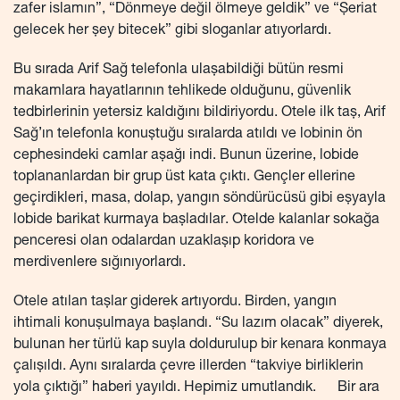
zafer islamın”, “Dönmeye değil ölmeye geldik” ve “Şeriat
gelecek her şey bitecek” gibi sloganlar atıyorlardı.
Bu sırada Arif Sağ telefonla ulaşabildiği bütün resmi
makamlara hayatlarının tehlikede olduğunu, güvenlik
tedbirlerinin yetersiz kaldığını bildiriyordu. Otele ilk taş, Arif
Sağ’ın telefonla konuştuğu sıralarda atıldı ve lobinin ön
cephesindeki camlar aşağı indi. Bunun üzerine, lobide
toplananlardan bir grup üst kata çıktı. Gençler ellerine
geçirdikleri, masa, dolap, yangın söndürücüsü gibi eşyayla
lobide barikat kurmaya başladılar. Otelde kalanlar sokağa
penceresi olan odalardan uzaklaşıp koridora ve
merdivenlere sığınıyorlardı.
Otele atılan taşlar giderek artıyordu. Birden, yangın
ihtimali konuşulmaya başlandı. “Su lazım olacak” diyerek,
bulunan her türlü kap suyla doldurulup bir kenara konmaya
çalışıldı. Aynı sıralarda çevre illerden “takviye birliklerin
yola çıktığı” haberi yayıldı. Hepimiz umutlandık. Bir ara