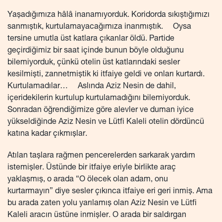
Yaşadığımıza hâlâ inanamıyorduk. Koridorda sıkıştığımızı
sanmıştık, kurtulamayacağımıza inanmıştık. Oysa
tersine umutla üst katlara çıkanlar öldü. Partide
geçirdiğimiz bir saat içinde bunun böyle olduğunu
bilemiyorduk, çünkü otelin üst katlarındaki sesler
kesilmişti, zannetmiştik ki itfaiye geldi ve onları kurtardı.
Kurtulamadılar… Aslında Aziz Nesin de dahil,
içeridekilerin kurtulup kurtulamadığını bilemiyorduk.
Sonradan öğrendiğimize göre alevler ve duman iyice
yükseldiğinde Aziz Nesin ve Lütfi Kaleli otelin dördüncü
katına kadar çıkmışlar.
Atılan taşlara rağmen pencerelerden sarkarak yardım
istemişler. Üstünde bir itfaiye eriyle birlikte araç
yaklaşmış, o arada “O ölecek olan adam, onu
kurtarmayın” diye sesler çıkınca itfaiye eri geri inmiş. Ama
bu arada zaten yolu yarılamış olan Aziz Nesin ve Lütfi
Kaleli aracın üstüne inmişler. O arada bir saldırgan