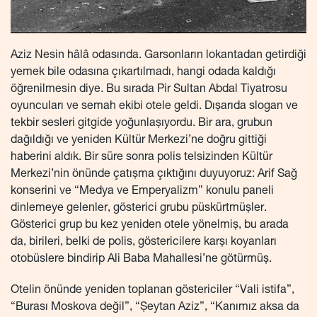
Aziz Nesin hâlâ odasında. Garsonların lokantadan getirdiği
yemek bile odasına çıkartılmadı, hangi odada kaldığı
öğrenilmesin diye. Bu sırada Pir Sultan Abdal Tiyatrosu
oyuncuları ve semah ekibi otele geldi. Dışarıda slogan ve
tekbir sesleri gitgide yoğunlaşıyordu. Bir ara, grubun
dağıldığı ve yeniden Kültür Merkezi’ne doğru gittiği
haberini aldık. Bir süre sonra polis telsizinden Kültür
Merkezi’nin önünde çatışma çıktığını duyuyoruz: Arif Sağ
konserini ve “Medya ve Emperyalizm” konulu paneli
dinlemeye gelenler, gösterici grubu püskürtmüşler.
Gösterici grup bu kez yeniden otele yönelmiş, bu arada
da, birileri, belki de polis, göstericilere karşı koyanları
otobüslere bindirip Ali Baba Mahallesi’ne götürmüş.
Otelin önünde yeniden toplanan göstericiler “Vali istifa”,
“Burası Moskova değil”, “Şeytan Aziz”, “Kanımız aksa da