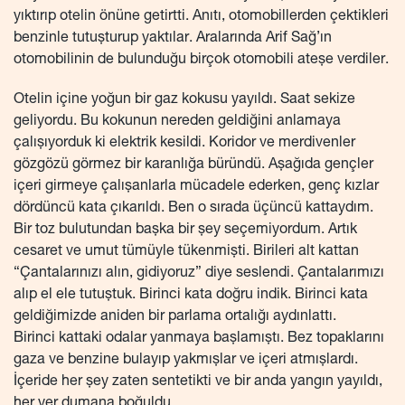
yıktırıp otelin önüne getirtti. Anıtı, otomobillerden çektikleri
benzinle tutuşturup yaktılar. Aralarında Arif Sağ’ın
otomobilinin de bulunduğu birçok otomobili ateşe verdiler.
Otelin içine yoğun bir gaz kokusu yayıldı. Saat sekize
geliyordu. Bu kokunun nereden geldiğini anlamaya
çalışıyorduk ki elektrik kesildi. Koridor ve merdivenler
gözgözü görmez bir karanlığa büründü. Aşağıda gençler
içeri girmeye çalışanlarla mücadele ederken, genç kızlar
dördüncü kata çıkarıldı. Ben o sırada üçüncü kattaydım.
Bir toz bulutundan başka bir şey seçemiyordum. Artık
cesaret ve umut tümüyle tükenmişti. Birileri alt kattan
“Çantalarınızı alın, gidiyoruz” diye seslendi. Çantalarımızı
alıp el ele tutuştuk. Birinci kata doğru indik. Birinci kata
geldiğimizde aniden bir parlama ortalığı aydınlattı.
Birinci kattaki odalar yanmaya başlamıştı. Bez topaklarını
gaza ve benzine bulayıp yakmışlar ve içeri atmışlardı.
İçeride her şey zaten sentetikti ve bir anda yangın yayıldı,
her yer dumana boğuldu.