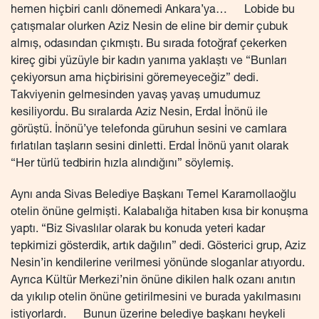
hemen hiçbiri canlı dönemedi Ankara’ya… Lobide bu
çatışmalar olurken Aziz Nesin de eline bir demir çubuk
almış, odasından çıkmıştı. Bu sırada fotoğraf çekerken
kireç gibi yüzüyle bir kadın yanıma yaklaştı ve “Bunları
çekiyorsun ama hiçbirisini göremeyeceğiz” dedi.
Takviyenin gelmesinden yavaş yavaş umudumuz
kesiliyordu. Bu sıralarda Aziz Nesin, Erdal İnönü ile
görüştü. İnönü’ye telefonda güruhun sesini ve camlara
fırlatılan taşların sesini dinletti. Erdal İnönü yanıt olarak
“Her türlü tedbirin hızla alındığını” söylemiş.
Aynı anda Sivas Belediye Başkanı Temel Karamollaoğlu
otelin önüne gelmişti. Kalabalığa hitaben kısa bir konuşma
yaptı. “Biz Sivaslılar olarak bu konuda yeteri kadar
tepkimizi gösterdik, artık dağılın” dedi. Gösterici grup, Aziz
Nesin’in kendilerine verilmesi yönünde sloganlar atıyordu.
Ayrıca Kültür Merkezi’nin önüne dikilen halk ozanı anıtın
da yıkılıp otelin önüne getirilmesini ve burada yakılmasını
istiyorlardı. Bunun üzerine belediye başkanı heykeli