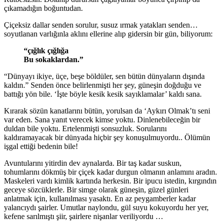
çıkamadığın boğuntudan.
Çiçeksiz dallar senden sorulur, susuz ırmak yatakları senden…
soyutlanan varlığınla aklını ellerine alıp gidersin bir gün, biliyorum:
“çığlık çığlığa
Bu sokaklardan.”
“Dünyayı ikiye, üçe, beşe böldüler, sen bütün dünyaların dışında
kaldın.” Senden önce belirlenmişti her şey, güneşin doğduğu ve
battığı yön bile. ‘İşte böyle kesik kesik sayıklamalar’ kaldı sana.
Kırarak sözün kanatlarını bütün, yorulsan da ‘Aykırı Olmak’tı seni
var eden. Sana yanıt verecek kimse yoktu. Dinlenebileceğin bir
duldan bile yoktu. Ertelenmişti sonsuzluk. Sorularını
kaldıramayacak bir dünyada hiçbir şey konuşulmuyordu.. Ölümün
işgal ettiği bedenin bile!
Avuntularını yitirdin dev aynalarda. Bir taş kadar suskun,
tohumlarını dökmüş bir çiçek kadar durgun olmanın anlamını aradın.
Maskeleri vardı kimlik kartında herkesin. Bir ipucu istedin, kırgındın
geceye sözcüklerle. Bir simge olarak güneşin, güzel günleri
anlatmak için, kullanılması yasaktı. En az peygamberler kadar
yalancıydı şairler. Umutlar naylondu, gül suyu kokuyordu her yer,
kefene sarılmıştı şiir, şairlere nişanlar veriliyordu …