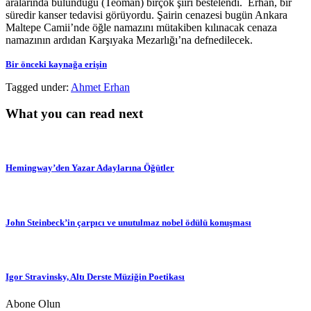
aralarında bulunduğu (Teoman) birçok şiiri bestelendi. Erhan, bir
süredir kanser tedavisi görüyordu. Şairin cenazesi bugün Ankara
Maltepe Camii’nde öğle namazını mütakiben kılınacak cenaza
namazının ardıdan Karşıyaka Mezarlığı’na defnedilecek.
Bir önceki kaynağa erişin
Tagged under:
Ahmet Erhan
What you can read next
Hemingway’den Yazar Adaylarına Öğütler
John Steinbeck’in çarpıcı ve unutulmaz nobel ödülü konuşması
Igor Stravinsky, Altı Derste Müziğin Poetikası
Abone Olun