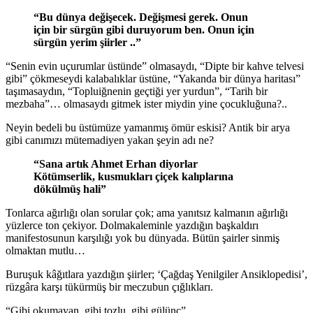
“Bu dünya değişecek. Değişmesi gerek. Onun
için bir sürgün gibi duruyorum ben. Onun için
sürgün yerim şiirler ..”
“Senin evin uçurumlar üstünde” olmasaydı, “Dipte bir kahve telvesi
gibi” çökmeseydi kalabalıklar üstüne, “Yakanda bir dünya haritası”
taşımasaydın, “Topluiğnenin geçtiği yer yurdun”, “Tarih bir
mezbaha”… olmasaydı gitmek ister miydin yine çocukluğuna?..
Neyin bedeli bu üstümüze yamanmış ömür eskisi? Antik bir arya
gibi canımızı mütemadiyen yakan şeyin adı ne?
“Sana artık Ahmet Erhan diyorlar
Kötümserlik, kusmukları çiçek kalıplarına
dökülmüş hali”
Tonlarca ağırlığı olan sorular çok; ama yanıtsız kalmanın ağırlığı
yüzlerce ton çekiyor. Dolmakaleminle yazdığın başkaldırı
manifestosunun karşılığı yok bu dünyada. Bütün şairler sinmiş
olmaktan mutlu…
Buruşuk kâğıtlara yazdığın şiirler; ‘Çağdaş Yenilgiler Ansiklopedisi’,
rüzgâra karşı tükürmüş bir meczubun çığlıkları.
“Gibi okumayan, gibi tozlu, gibi gülünç”