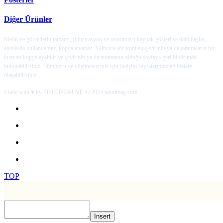
Diğer Ürünler
Metin ve görsellerin tamamı, (illustrasyon ve tasarımlar) kaynak gösterilse dahi başka
alanlarda kullanılamaz, kopyalanamaz. Yalnızca söz konusu çevirinin ya da taramaların bir
kısmını kopyalayabilir ve çevirinin ya da taramanın olduğu sayfaya geri bildirimde
bulunabilirsiniz. Tüm soru ve düşünceleriniz için iletişim sayfalarımızdan bizlere
ulaşabilirsiniz.
Made with ♥ by
TBTCREATIVE
© 2024 tabutmag.com
TOP
Insert