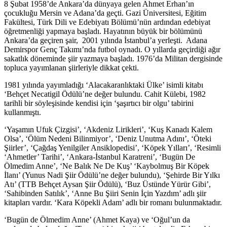
8 Şubat 1958’de Ankara’da dünyaya gelen Ahmet Erhan’ın
çocukluğu Mersin ve Adana’da geçti. Gazi Üniversitesi, Eğitim
Fakültesi, Türk Dili ve Edebiyatı Bölümü’nün ardından edebiyat
öğretmenliği yapmaya başladı. Hayatının büyük bir bölümünü
Ankara’da geçiren şair, 2001 yılında İstanbul’a yerleşti. Adana
Demirspor Genç Takımı’nda futbol oynadı. O yıllarda geçirdiği ağır
sakatlık döneminde şiir yazmaya başladı. 1976’da Militan dergisinde
topluca yayımlanan şiirleriyle dikkat çekti.
1981 yılında yayımladığı ‘Alacakaranlıktaki Ülke’ isimli kitabı
‘Behçet Necatigil Ödülü’ne değer bulundu. Cahit Külebi, 1982
tarihli bir söyleşisinde kendisi için ‘şaşırtıcı bir olgu’ tabirini
kullanmıştı.
‘Yaşamın Ufuk Çizgisi’, ‘Akdeniz Lirikleri’, ‘Kuş Kanadı Kalem
Olsa’, ‘Ölüm Nedeni Bilinmiyor’, ‘Deniz Unutma Adını’, ‘Öteki
Şiirler’, ‘Çağdaş Yenilgiler Ansiklopedisi’, ‘Köpek Yılları’, ‘Resimli
‘Ahmetler’ Tarihi’, ‘Ankara-İstanbul Karatreni’, ‘Bugün De
Ölmedim Anne’, ‘Ne Balık Ne De Kuş’ ‘Kaybolmuş Bir Köpek
İlanı’ (Yunus Nadi Şiir Ödülü’ne değer bulundu), ‘Şehirde Bir Yılkı
Atı’ (TTB Behçet Aysan Şiir Ödülü), ‘Buz Üstünde Yürür Gibi’,
‘Sahibinden Satılık’, ‘Anne Bu Şiiri Senin İçin Yazdım’ adlı şiir
kitapları vardır. ‘Kara Köpekli Adam’ adlı bir romanı bulunmaktadır.
‘Bugün de Ölmedim Anne’ (Ahmet Kaya) ve ‘Oğul’un da