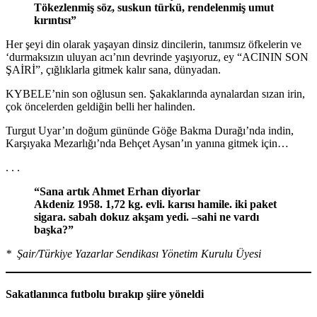
Tökezlenmiş söz, suskun türkü, rendelenmiş umut
kırıntısı”
Her şeyi din olarak yaşayan dinsiz dincilerin, tanımsız öfkelerin ve
‘durmaksızın uluyan acı’nın devrinde yaşıyoruz, ey “ACININ SON
ŞAİRİ”, çığlıklarla gitmek kalır sana, dünyadan.
KYBELE’nin son oğlusun sen. Şakaklarında aynalardan sızan irin,
çok öncelerden geldiğin belli her halinden.
Turgut Uyar’ın doğum gününde Göğe Bakma Durağı’nda indin,
Karşıyaka Mezarlığı’nda Behçet Aysan’ın yanına gitmek için…
. . .
“Sana artık Ahmet Erhan diyorlar
Akdeniz 1958. 1,72 kg. evli. karısı hamile. iki paket
sigara. sabah dokuz akşam yedi. –sahi ne vardı
başka?”
* Şair/Türkiye Yazarlar Sendikası Yönetim Kurulu Üyesi
Sakatlanınca futbolu bırakıp şiire yöneldi