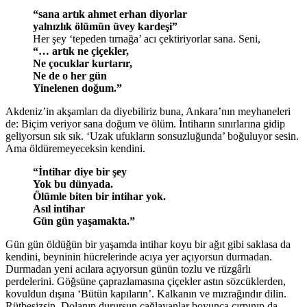
“sana artık ahmet erhan diyorlar
yalnızlık ölümün üvey kardeşi”
Her şey ‘tepeden tırnağa’ acı çektiriyorlar sana. Seni,
“… artık ne çiçekler,
Ne çocuklar kurtarır,
Ne de o her gün
Yinelenen doğum.”
Akdeniz’in akşamları da diyebiliriz buna, Ankara’nın meyhaneleri
de: Biçim veriyor sana doğum ve ölüm. İntiharın sınırlarına gidip
geliyorsun sık sık. ‘Uzak ufukların sonsuzluğunda’ boğuluyor sesin.
Ama öldüremeyeceksin kendini.
“İntihar diye bir şey
Yok bu dünyada.
Ölümle biten bir intihar yok.
Asıl intihar
Gün gün yaşamakta.”
Gün gün öldüğün bir yaşamda intihar koyu bir ağıt gibi saklasa da
kendini, beyninin hücrelerinde acıya yer açıyorsun durmadan.
Durmadan yeni acılara açıyorsun günün tozlu ve rüzgârlı
perdelerini. Göğsüne çaprazlamasına çiçekler astın sözcüklerden,
kovuldun dışına ‘Bütün kapıların’. Kalkanın ve mızrağındır dilin.
Rütbesizsin. Dolanıp durursun çağlayanlar boyunca çırpınıp da