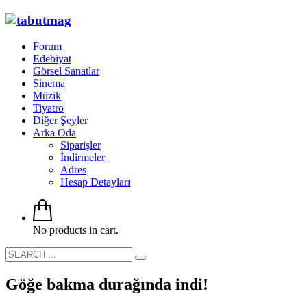
Forum
Edebiyat
Görsel Sanatlar
Sinema
Müzik
Tiyatro
Diğer Şeyler
Arka Oda
Siparişler
İndirmeler
Adres
Hesap Detayları
No products in cart.
Göğe bakma durağında indi!