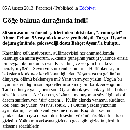
05 Ağustos 2013, Pazartesi
/
Published in
Edebiyat
Göğe bakma durağında indi!
80 sonrasının en önemli şairlerinden birisi olan, “acının şairi”
Ahmet Erhan, 55 yaşında kansere yenik düştü. Turgut Uyar’ın
doğum gününde, çok sevdiği dostu Behçet Aysan’la buluştu.
Karanlıkta gülümsüyorsun, gülümseyişini her anımsadığımda
karanlığı da anımsıyorum. Akdeniz güneşinin yaktığı yüzünde dinsiz
bir peygamberin duruşu var. Kuşatılmış ve yorgun bir ülkeye
benziyor yüzün. Sevmiyorsun kendi sınırlarını. Hafif alay sayan
bakışların korkuyor kendi karanlığından. Yaşamaya mı geldin bu
dünyaya, ölümü beklemeye mi? Yanıt vermiyor yüzün. Üzgün bir
uçurum derinliği misin, apoletlerini sökmüş bir doruk sadeliği mi?
Tarif edilmeye yanaşmıyorsun. Oysa birçok şeyi açıklayabilir birkaç
sözcük bazen .. ‘Acı’ desem, yüzün sınırlamıyor bu sözcüğü, ‘alkol’
desem sınırlamıyor, ‘şiir’ desem… Külün altında yanmayı sürdüren
kor, belki de yüzün, ‘Mavisi soluk…’! Ölüme yazdın yüzünün
ayrıntılarını, ateşinle kendi yüzüne düştün. Bağırdın, sesinin
yankısından başka duyan olmadı sesini, yüzünü sözcüklerin arkasına
gizledin. Yağmurun arkasına gizlenen gece gibi gizledin yüzünü
arkasına sözcüklerin.