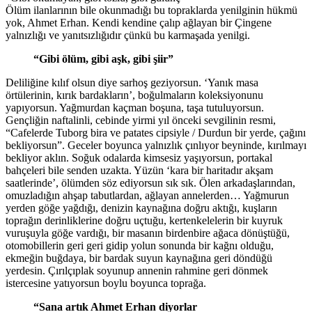
Ölüm ilanlarının bile okunmadığı bu topraklarda yenilginin hükmü
yok, Ahmet Erhan. Kendi kendine çalıp ağlayan bir Çingene
yalnızlığı ve yanıtsızlığıdır çünkü bu karmaşada yenilgi.
“Gibi ölüm, gibi aşk, gibi şiir”
Deliliğine kılıf olsun diye sarhoş geziyorsun. ‘Yanık masa
örtülerinin, kırık bardakların’, boğulmaların koleksiyonunu
yapıyorsun. Yağmurdan kaçman boşuna, taşa tutuluyorsun.
Gençliğin naftalinli, cebinde yirmi yıl önceki sevgilinin resmi,
“Cafelerde Tuborg bira ve patates cipsiyle / Durdun bir yerde, çağını
bekliyorsun”. Geceler boyunca yalnızlık çınlıyor beyninde, kırılmayı
bekliyor aklın. Soğuk odalarda kimsesiz yaşıyorsun, portakal
bahçeleri bile senden uzakta. Yüzün ‘kara bir haritadır akşam
saatlerinde’, ölümden söz ediyorsun sık sık. Ölen arkadaşlarından,
omuzladığın ahşap tabutlardan, ağlayan annelerden… Yağmurun
yerden göğe yağdığı, denizin kaynağına doğru aktığı, kuşların
toprağın derinliklerine doğru uçtuğu, kertenkelelerin bir kuyruk
vuruşuyla göğe vardığı, bir masanın birdenbire ağaca dönüştüğü,
otomobillerin geri geri gidip yolun sonunda bir kağnı olduğu,
ekmeğin buğdaya, bir bardak suyun kaynağına geri döndüğü
yerdesin. Çırılçıplak soyunup annenin rahmine geri dönmek
istercesine yatıyorsun boylu boyunca toprağa.
“Sana artık Ahmet Erhan diyorlar