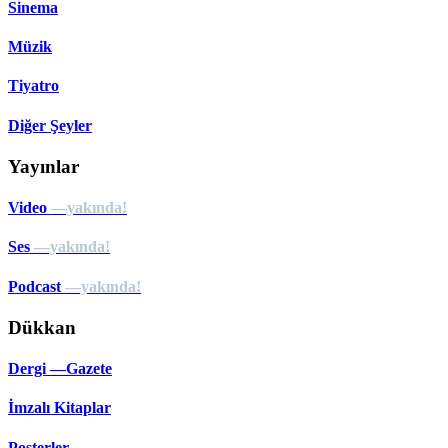
Sinema
Müzik
Tiyatro
Diğer Şeyler
Yayınlar
Video
—yakında!
Ses
—yakında!
Podcast
—yakında!
Dükkan
Dergi —Gazete
İmzalı Kitaplar
Posterler