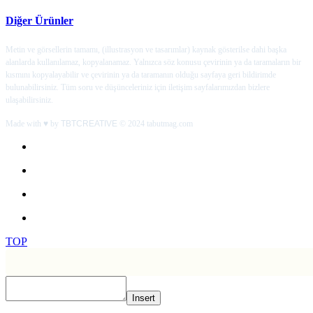
Diğer Ürünler
Metin ve görsellerin tamamı, (illustrasyon ve tasarımlar) kaynak gösterilse dahi başka
alanlarda kullanılamaz, kopyalanamaz. Yalnızca söz konusu çevirinin ya da taramaların bir
kısmını kopyalayabilir ve çevirinin ya da taramanın olduğu sayfaya geri bildirimde
bulunabilirsiniz. Tüm soru ve düşünceleriniz için iletişim sayfalarımızdan bizlere
ulaşabilirsiniz.
Made with ♥ by
TBTCREATIVE
© 2024 tabutmag.com
TOP
Insert