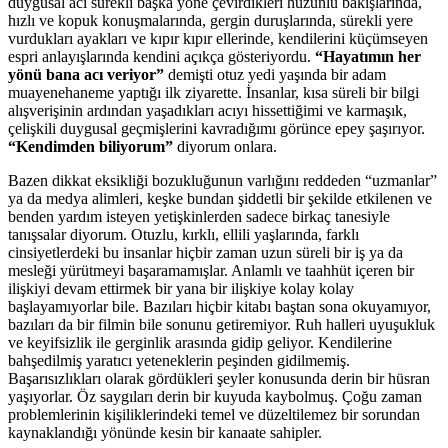
duygusal acı sürekli başka yöne çevirdikleri hüzünlü bakışlarında,
hızlı ve kopuk konuşmalarında, gergin duruşlarında, sürekli yere
vurdukları ayakları ve kıpır kıpır ellerinde, kendilerini küçümseyen
espri anlayışlarında kendini açıkça gösteriyordu.
“Hayatımın her
yönü bana acı veriyor”
demişti otuz yedi yaşında bir adam
muayenehaneme yaptığı ilk ziyarette. İnsanlar, kısa süreli bir bilgi
alışverişinin ardından yaşadıkları acıyı hissettiğimi ve karmaşık,
çelişkili duygusal geçmişlerini kavradığımı görünce epey şaşırıyor.
“Kendimden biliyorum”
diyorum onlara.
Bazen dikkat eksikliği bozukluğunun varlığını reddeden “uzmanlar”
ya da medya alimleri, keşke bundan şiddetli bir şekilde etkilenen ve
benden yardım isteyen yetişkinlerden sadece birkaç tanesiyle
tanışsalar diyorum. Otuzlu, kırklı, ellili yaşlarında, farklı
cinsiyetlerdeki bu insanlar hiçbir zaman uzun süreli bir iş ya da
mesleği yürütmeyi başaramamışlar. Anlamlı ve taahhüt içeren bir
ilişkiyi devam ettirmek bir yana bir ilişkiye kolay kolay
başlayamıyorlar bile. Bazıları hiçbir kitabı baştan sona okuyamıyor,
bazıları da bir filmin bile sonunu getiremiyor. Ruh halleri uyuşukluk
ve keyifsizlik ile gerginlik arasında gidip geliyor. Kendilerine
bahşedilmiş yaratıcı yeteneklerin peşinden gidilmemiş.
Başarısızlıkları olarak gördükleri şeyler konusunda derin bir hüsran
yaşıyorlar. Öz saygıları derin bir kuyuda kaybolmuş. Çoğu zaman
problemlerinin kişiliklerindeki temel ve düzeltilemez bir sorundan
kaynaklandığı yönünde kesin bir kanaate sahipler.