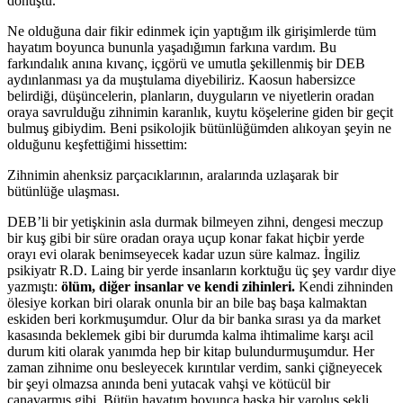
dönüştü.
Ne olduğuna dair fikir edinmek için yaptığım ilk girişimlerde tüm
hayatım boyunca bununla yaşadığımın farkına vardım. Bu
farkındalık anına kıvanç, içgörü ve umutla şekillenmiş bir DEB
aydınlanması ya da muştulama diyebiliriz. Kaosun habersizce
belirdiği, düşüncelerin, planların, duyguların ve niyetlerin oradan
oraya savrulduğu zihnimin karanlık, kuytu köşelerine giden bir geçit
bulmuş gibiydim. Beni psikolojik bütünlüğümden alıkoyan şeyin ne
olduğunu keşfettiğimi hissettim:
Zihnimin ahenksiz parçacıklarının, aralarında uzlaşarak bir
bütünlüğe ulaşması.
DEB’li bir yetişkinin asla durmak bilmeyen zihni, dengesi meczup
bir kuş gibi bir süre oradan oraya uçup konar fakat hiçbir yerde
orayı evi olarak benimseyecek kadar uzun süre kalmaz. İngiliz
psikiyatr R.D. Laing bir yerde insanların korktuğu üç şey vardır diye
yazmıştı:
ölüm, diğer insanlar ve kendi zihinleri.
Kendi zihninden
ölesiye korkan biri olarak onunla bir an bile baş başa kalmaktan
eskiden beri korkmuşumdur. Olur da bir banka sırası ya da market
kasasında beklemek gibi bir durumda kalma ihtimalime karşı acil
durum kiti olarak yanımda hep bir kitap bulundurmuşumdur. Her
zaman zihnime onu besleyecek kırıntılar verdim, sanki çiğneyecek
bir şeyi olmazsa anında beni yutacak vahşi ve kötücül bir
canavarmış gibi. Bütün hayatım boyunca başka bir varoluş şekli