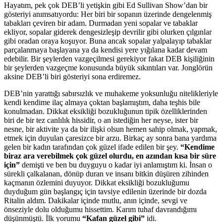
Hayatım, pek çok DEB’li yetişkin gibi Ed Sullivan Show’dan bir
gösteriyi anımsatıyordu: Her biri bir sopanın üzerinde dengelenmiş
tabakları çeviren bir adam. Durmadan yeni sopalar ve tabaklar
ekliyor, sopalar giderek dengesizleşip devrilir gibi olurken çılgınlar
gibi oradan oraya koşuyor. Buna ancak sopalar yalpalayıp tabaklar
parçalanmaya başlayana ya da kendisi yere yığılana kadar devam
edebilir. Bir şeylerden vazgeçilmesi gerekiyor fakat DEB kişiliğinin
bir şeylerden vazgeçme konusunda büyük sıkıntıları var. Jonglörün
aksine DEB’li biri gösteriyi sona erdiremez.
DEB’nin yarattığı sabırsızlık ve muhakeme yoksunluğu nitelikleriyle
kendi kendime ilaç almaya çoktan başlamıştım, daha teşhis bile
konulmadan. Dikkat eksikliği bozukluğunun tipik özelliklerinden
biri de bir tez canlılık hissidir, o an istediğin her neyse, ister bir
nesne, bir aktivite ya da bir ilişki olsun hemen sahip olmak, yapmak,
etmek için duyulan çaresizce bir arzu. Birkaç ay sonra bana yardıma
gelen bir kadın tarafından çok güzel ifade edilen bir şey.
“Kendime
biraz ara verebilmek çok güzel olurdu, en azından kısa bir süre
için”
demişti ve ben bu duyguyu o kadar iyi anlamıştım ki. İnsan o
sürekli çalkalanan, dönüp duran ve insanı bitkin düşüren zihinden
kaçmanın özlemini duyuyor. Dikkat eksikliği bozukluğumu
duyduğum gün başlangıç için tavsiye edilenin üzerinde bir dozda
Ritalin aldım. Dakikalar içinde mutlu, anın içinde, sevgi ve
önseziyle dolu olduğumu hissettim. Karım tuhaf davrandığımı
düşünmüştü. İlk yorumu
“Kafan güzel gibi”
idi.