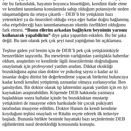
öte bu farkındalık, hayatım boyunca hissettiğim, kendimi ifade etme
ve kendimi tanımlama konularında sahip olduğum potansiyele neden
ulaşamadığımı da ortaya çıkardı – DEB’li bir yetişkinin bazı
yetenekleri ya da önsezileri olduğu veya eğer hatlar doğru bağlanmış
olsa erişebileceği bazı tanımlanamayan olumlu özellikleri olduğunu
fark etmesi.
“Bunu ellerim arkadan bağlıyken beynimin yarısını
kullanarak yapabilirim”
diye şaka yapardım eskiden. Bu bir şaka
değil. Bu tam olarak pek çok şeyi nasıl yaptığımın bir açıklaması.
Teşhise giden yol benim için de DEB’li pek çok yetişkininkiyle
benzerlikler taşıyordu. Bu meselenin varlığından yanlışlıkla haberdar
oldum, araştırdım ve kendimle ilgili önsezilerimin doğruluğunu
onaylamak için profesyonel yardım aradım. Dikkat eksikliği
bozukluğuna aşina olan doktor ve psikolog sayısı o kadar az ki
insanlar doğru dürüst bir değerlendirme yapacak birilerini buluncaya
kadar kendi kendini yetiştirmiş uzmanlar olmaya zorlanıyorlar. Ben
şanslıydım. Bir doktor olarak tıp labirentini aşarak yardım için en iyi
kaynakları araştırabildim. Köşemde DEB hakkında yazmaya
başladıktan sonra haftalar içinde bu bozukluktan mustarip
yetişkinleri de muayene eden harikulade bir çocuk psikiyatri
tarafından muayene edildim. Doktor Hanım da kendi kendime
koyduğum teşhisi onayladı ve Ritalin reçete ederek ilk tedaviye
başladı. Bununla birlikte benimle hayattaki bazı seçimlerimin DEB
eğilimlerimi nasıl desteklediği konusunda konuştu.