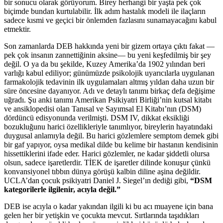
bir sonucu olarak görüyorum. Birey herhangi bir yaşta pek çok
biçimde bundan kurtulabilir. İlk adım hastalık modeli ile ilaçların
sadece kısmi ve geçici bir önlemden fazlasını sunamayacağını kabul
etmektir.
Son zamanlarda DEB hakkında yeni bir gizem ortaya çıktı fakat —
pek çok insanın zannettiğinin aksine— bu yeni keşfedilmiş bir şey
değil. O ya da bu şekilde, Kuzey Amerika’da 1902 yılından beri
varlığı kabul ediliyor; günümüzde psikolojik uyarıcılarla uygulanan
farmakolojik tedavinin ilk uygulamaları altmış yıldan daha uzun bir
süre öncesine dayanıyor. Adı ve detaylı tanımı birkaç defa değişime
uğradı. Şu anki tanımı Amerikan Psikiyatri Birliği’nin kutsal kitabı
ve ansiklopedisi olan Tanısal ve Sayımsal El Kitabı’nın (DSM)
dördüncü edisyonunda verilmişti. DSM IV, dikkat eksikliği
bozukluğunu harici özellikleriyle tanımlıyor, bireylerin hayatındaki
duygusal anlamıyla değil. Bu harici gözlemlere semptom demek gibi
bir gaf yapıyor, oysa medikal dilde bu kelime bir hastanın kendisinin
hissettiklerini ifade eder. Harici gözlemler, ne kadar şiddetli olursa
olsun, sadece işaretlerdir. TİEK de işaretler dilinde konuşur çünkü
konvansiyonel tıbbın dünya görüşü kalbin diline aşina değildir.
UCLA’dan çocuk psikiyatri Daniel J. Siegel’ın dediği gibi,
“DSM
kategorilerle ilgilenir, acıyla değil.”
DEB ise acıyla o kadar yakından ilgili ki bu acı muayene için bana
gelen her bir yetişkin ve çocukta mevcut. Sırtlarında taşıdıkları