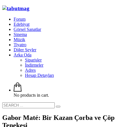
Forum
Edebiyat
Görsel Sanatlar
Sinema
Müzik
Tiyatro
Diğer Şeyler
Arka Oda
Siparişler
İndirmeler
Adres
Hesap Detayları
No products in cart.
Gabor Maté: Bir Kazan Çorba ve Çöp
Tenekesi