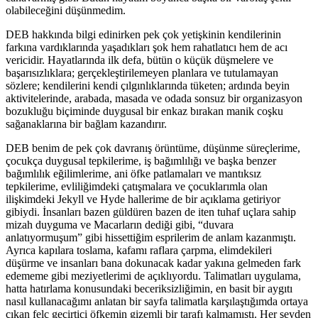
olabileceğini düşünmedim.
DEB hakkında bilgi edinirken pek çok yetişkinin kendilerinin
farkına vardıklarında yaşadıkları şok hem rahatlatıcı hem de acı
vericidir. Hayatlarında ilk defa, bütün o küçük düşmelere ve
başarısızlıklara; gerçekleştirilemeyen planlara ve tutulamayan
sözlere; kendilerini kendi çılgınlıklarında tüketen; ardında beyin
aktivitelerinde, arabada, masada ve odada sonsuz bir organizasyon
bozukluğu biçiminde duygusal bir enkaz bırakan manik coşku
sağanaklarına bir bağlam kazandırır.
DEB benim de pek çok davranış örüntüme, düşünme süreçlerime,
çocukça duygusal tepkilerime, iş bağımlılığı ve başka benzer
bağımlılık eğilimlerime, ani öfke patlamaları ve mantıksız
tepkilerime, evliliğimdeki çatışmalara ve çocuklarımla olan
ilişkimdeki Jekyll ve Hyde hallerime de bir açıklama getiriyor
gibiydi. İnsanları bazen güldüren bazen de iten tuhaf uçlara sahip
mizah duyguma ve Macarların dediği gibi, “duvara
anlatıyormuşum” gibi hissettiğim esprilerim de anlam kazanmıştı.
Ayrıca kapılara toslama, kafamı raflara çarpma, elimdekileri
düşürme ve insanları bana dokunacak kadar yakına gelmeden fark
edememe gibi meziyetlerimi de açıklıyordu. Talimatları uygulama,
hatta hatırlama konusundaki beceriksizliğimin, en basit bir aygıtı
nasıl kullanacağımı anlatan bir sayfa talimatla karşılaştığımda ortaya
çıkan felç geçirtici öfkemin gizemli bir tarafı kalmamıştı. Her şeyden