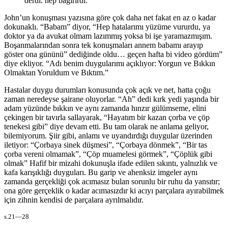
derdi. hep bağırırdı.
John’un konuşması yazısına göre çok daha net fakat en az o kadar
dokunaklı. “Babam” diyor, “Hep hatalarımı yüzüme vururdu, ya
doktor ya da avukat olmam lazımmış yoksa bi işe yaramazmışım.
Boşanmalarından sonra tek konuşmaları annem babamı arayıp
göster ona gününü” dediğinde oldu… geçen hafta bi video gördüm”
diye ekliyor. “Adı benim duygularımı açıklıyor: Yorgun ve Bıkkın
Olmaktan Yoruldum ve Bıktım.”
Hastalar duygu durumları konusunda çok açık ve net, hatta çoğu
zaman neredeyse şairane oluyorlar. “Ah” dedi kırk yedi yaşında bir
adam yüzünde bıkkın ve aynı zamanda hınzır gülümseme, elini
çekingen bir tavırla sallayarak, “Hayatım bir kazan çorba ve çöp
tenekesi gibi” diye devam etti. Bu tam olarak ne anlama geliyor,
bilemiyorum. Şiir gibi, anlamı ve uyandırdığı duygular üzerinden
iletiyor: “Çorbaya sinek düşmesi”, “Çorbaya dönmek”, “Bir tas
çorba vereni olmamak”, “Çöp muamelesi görmek”, “Çöplük gibi
olmak” Hafif bir mizahi dokunuşla ifade edilen sıkıntı, yalnızlık ve
kafa karışıklığı duyguları. Bu garip ve ahenksiz imgeler aynı
zamanda gerçekliği çok acımasız bulan sorunlu bir ruhu da yansıtır;
ona göre gerçeklik o kadar acımasızdır ki acıyı parçalara ayırabilmek
için zihnin kendisi de parçalara ayrılmalıdır.
s.21—28