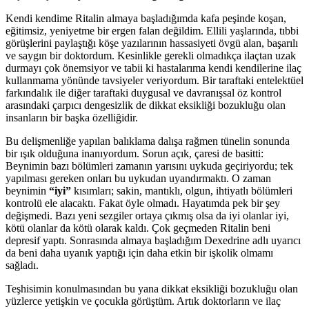
Kendi kendime Ritalin almaya başladığımda kafa peşinde koşan,
eğitimsiz, yeniyetme bir ergen falan değildim. Ellili yaşlarında, tıbbi
görüşlerini paylaştığı köşe yazılarının hassasiyeti övgü alan, başarılı
ve saygın bir doktordum. Kesinlikle gerekli olmadıkça ilaçtan uzak
durmayı çok önemsiyor ve tabii ki hastalarıma kendi kendilerine ilaç
kullanmama yönünde tavsiyeler veriyordum. Bir taraftaki entelektüel
farkındalık ile diğer taraftaki duygusal ve davranışsal öz kontrol
arasındaki çarpıcı dengesizlik de dikkat eksikliği bozukluğu olan
insanların bir başka özelliğidir.
Bu delişmenliğe yapılan balıklama dalışa rağmen tünelin sonunda
bir ışık olduğuna inanıyordum. Sorun açık, çaresi de basitti:
Beynimin bazı bölümleri zamanın yarısını uykuda geçiriyordu; tek
yapılması gereken onları bu uykudan uyandırmaktı. O zaman
beynimin
“iyi”
kısımları; sakin, mantıklı, olgun, ihtiyatlı bölümleri
kontrolü ele alacaktı. Fakat öyle olmadı. Hayatımda pek bir şey
değişmedi. Bazı yeni sezgiler ortaya çıkmış olsa da iyi olanlar iyi,
kötü olanlar da kötü olarak kaldı. Çok geçmeden Ritalin beni
depresif yaptı. Sonrasında almaya başladığım Dexedrine adlı uyarıcı
da beni daha uyanık yaptığı için daha etkin bir işkolik olmamı
sağladı.
Teşhisimin konulmasından bu yana dikkat eksikliği bozukluğu olan
yüzlerce yetişkin ve çocukla görüştüm. Artık doktorların ve ilaç