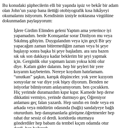
Bu konudaki şüphecilerin elli bir yaşında işsiz ve bekâr bir adam
olan John’un yazıp bana ilettiği otobiyografik kısa hikâyeyi
okumalarını istiyorum. Kendisinin izniyle noktasına virgülüne
dokunmadan paylaşıyorum:
İşlere Girdim Elimden geleni Yaptım ama yeterince iyi
yapamadım. benle Konuşanlar sorar Dinliyon mu veya
Sıkılmış gibiyim. Duygulandım veya için geçti Bir şey
yapacağım zaman bitiremediğim zaman veya bi şeye
başlayıp sonra başka bi şeye başladım. ara sıra bazen
sık sık son dakkaya kadar beklerim bir şeyi yapmak
için. Gerginlik olur yapmam lazım yoksa kötü olur
diye. Kafam gider dalarım. hep bir şeyleri bir yere
koyarım kaybeterim. Nereye koydum hatırlamam.
“unutkan” şaşkın, karışık düşünceler. yok yere kızıyom
soruyolar ne var diye yok bişey diyorum. Benden ne
istiyorlar bilmiyorum anlayamıyorum. ben çocukken.
Hiç yerimde duramazdım kıpır kıpır. Karnede hep derse
dikkatini vermiyo, yerinde durmuyo geç Öğreniyor
anlaması geç falan yazardı. Hep sınıfın en önde veya en
arkada veya müdürün odasında (bağlı) sandalyeye bağlı
otururdum. hep danışmanlarla görüşme.öğretmenler hep
rahat dur sessiz ol derdi. koridorda oturmaya
gönderdiler hep babam da tembel kıçım odamda otur