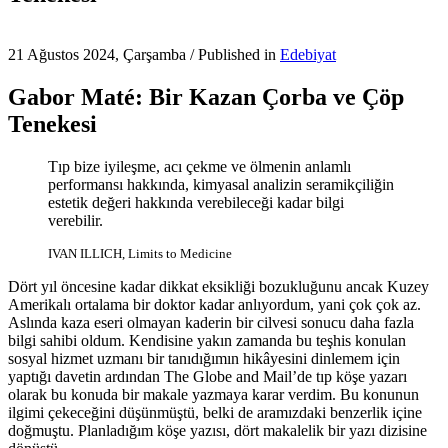
21 Ağustos 2024, Çarşamba
/
Published in
Edebiyat
Gabor Maté: Bir Kazan Çorba ve Çöp
Tenekesi
Tıp bize iyileşme, acı çekme ve ölmenin anlamlı
performansı hakkında, kimyasal analizin seramikçiliğin
estetik değeri hakkında verebileceği kadar bilgi
verebilir.
IVAN ILLICH, Limits to Medicine
Dört yıl öncesine kadar dikkat eksikliği bozukluğunu ancak Kuzey
Amerikalı ortalama bir doktor kadar anlıyordum, yani çok çok az.
Aslında kaza eseri olmayan kaderin bir cilvesi sonucu daha fazla
bilgi sahibi oldum. Kendisine yakın zamanda bu teşhis konulan
sosyal hizmet uzmanı bir tanıdığımın hikâyesini dinlemem için
yaptığı davetin ardından The Globe and Mail’de tıp köşe yazarı
olarak bu konuda bir makale yazmaya karar verdim. Bu konunun
ilgimi çekeceğini düşünmüştü, belki de aramızdaki benzerlik içine
doğmuştu. Planladığım köşe yazısı, dört makalelik bir yazı dizisine