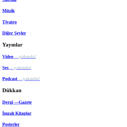
Müzik
Tiyatro
Diğer Şeyler
Yayınlar
Video
—yakında!
Ses
—yakında!
Podcast
—yakında!
Dükkan
Dergi —Gazete
İmzalı Kitaplar
Posterler