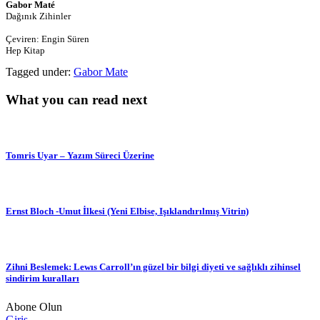
Gabor Maté
Dağınık Zihinler
Çeviren: Engin Süren
Hep Kitap
Tagged under:
Gabor Mate
What you can read next
Tomris Uyar – Yazım Süreci Üzerine
Ernst Bloch -Umut İlkesi (Yeni Elbise, Işıklandırılmış Vitrin)
Zihni Beslemek: Lewıs Carroll’ın güzel bir bilgi diyeti ve sağlıklı zihinsel
sindirim kuralları
Abone Olun
Giriş