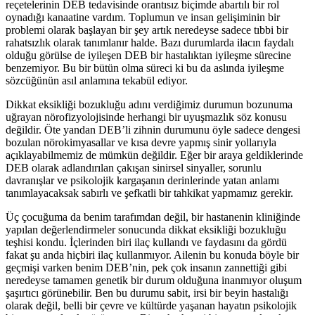
reçetelerinin DEB tedavisinde orantısız biçimde abartılı bir rol
oynadığı kanaatine vardım. Toplumun ve insan gelişiminin bir
problemi olarak başlayan bir şey artık neredeyse sadece tıbbi bir
rahatsızlık olarak tanımlanır halde. Bazı durumlarda ilacın faydalı
olduğu görülse de iyileşen DEB bir hastalıktan iyileşme sürecine
benzemiyor. Bu bir bütün olma süreci ki bu da aslında iyileşme
sözcüğünün asıl anlamına tekabül ediyor.
Dikkat eksikliği bozukluğu adını verdiğimiz durumun bozunuma
uğrayan nörofizyolojisinde herhangi bir uyuşmazlık söz konusu
değildir. Öte yandan DEB’li zihnin durumunu öyle sadece dengesi
bozulan nörokimyasallar ve kısa devre yapmış sinir yollarıyla
açıklayabilmemiz de mümkün değildir. Eğer bir araya geldiklerinde
DEB olarak adlandırılan çakışan sinirsel sinyaller, sorunlu
davranışlar ve psikolojik kargaşanın derinlerinde yatan anlamı
tanımlayacaksak sabırlı ve şefkatli bir tahkikat yapmamız gerekir.
Üç çocuğuma da benim tarafımdan değil, bir hastanenin kliniğinde
yapılan değerlendirmeler sonucunda dikkat eksikliği bozukluğu
teşhisi kondu. İçlerinden biri ilaç kullandı ve faydasını da gördü
fakat şu anda hiçbiri ilaç kullanmıyor. Ailenin bu konuda böyle bir
geçmişi varken benim DEB’nin, pek çok insanın zannettiği gibi
neredeyse tamamen genetik bir durum olduğuna inanmıyor oluşum
şaşırtıcı görünebilir. Ben bu durumu sabit, irsi bir beyin hastalığı
olarak değil, belli bir çevre ve kültürde yaşanan hayatın psikolojik