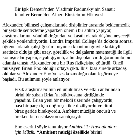
Bir Işık Demeti’nden Vladimir Radunsky’nin Sanatı:
Jennifer Berne’den Albert Einstein’ın Hikayesi.
Alexander, bilimsel çalışmalarında disiplinler arasında beklenmedik
bir şekilde sentezleme yaparken önemli bir atılım yapıyor,
araştırmalarının yönünü doğrudan ve kasıtlı olarak düşünemeyeceği
şekilde yönlendiriyordu. Londra Imperial College’da doktora sonrası
öğrenci olarak çalıştığı süre boyunca kuantum gravite kokteyli
saatinde olduğu gibi uzay, görelilik ve dalgaların matematiği ile ilgili
konuşmalar yapan, siyah giyimli, altın dişi olan ciddi görünümlü bir
adamla tanıştı. Alexander onu bir Rus fizikçisine götürdü. Öncü
müzisyen Brian Eno olduğu ortaya çıktı. İkisi kısa sürede arkadaş
oldular ve Alexander Eno’yu ses kozmoloğu olarak görmeye
başladı. Bu atılımını şöyle anlatıyor:
Fizik araştırmalarımın en unutulmaz ve etkili anlarından
birini bir sabah Brian’ın stüdyosuna girdiğimde
yaşadım. Brian yeni bir melodi üzerinde çalışıyordu,
bası bir parça için doğru şekilde diziliyordu ve ritmi
biraz geride bırakıyordu. Ambient müziğin öncüsü ve
üretken bir enstalasyon sanatçısıydı.
Eno eserini şöyle tanımlıyor
Ambient 1: Havaalanları
için Müzik:
“Ambient müziği özellikle birini