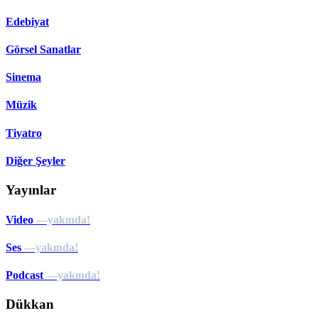
Edebiyat
Görsel Sanatlar
Sinema
Müzik
Tiyatro
Diğer Şeyler
Yayınlar
Video
—yakında!
Ses
—yakında!
Podcast
—yakında!
Dükkan