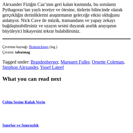
Alexander Fiziğin Caz’ının geri kalan kısmında, bu soruların
Pythagoras’tan yaylı teoriye ve ötesine, türlerin bilincinde olarak
gerçekliğin derinliklerini araştırmanın geleceğe etkisi olduğunu
anlatıyor. Nick Cave ile müzik, transandans ve yapay zekayı
bağdaştırabilirsiniz ve uzayın sesini duyarak asırlık arayışının
büyüleyici hikayesini tekrar bulabilirsiniz.
Çevirinin kaynağı:
Brainpickings
(ing.)
Çeviren:
tabutmag
Tagged under:
Brandenberger
,
Margaret Fuller
,
Ornette Coleman
,
Stephon Alexander
,
Yusef Lateef
What you can read next
Çölün Sesine Kulak Verin
Sınırlar ve Sınırsızlık