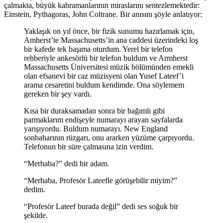
çalmakta, büyük kahramanlarının miraslarını sentezlemektedir:
Einstein, Pythagoras, John Coltrane. Bir anısını şöyle anlatıyor:
Yaklaşık on yıl önce, bir fizik sunumu hazırlamak için,
Amherst’te Massachusetts’in ana caddesi üzerindeki loş
bir kafede tek başıma oturdum. Yerel bir telefon
rehberiyle ankesörlü bir telefon buldum ve Armherst
Massachusetts Üniversitesi müzik bölümünden emekli
olan efsanevi bir caz müzisyeni olan Yusef Lateef’i
arama cesaretini buldum kendimde. Ona söylemem
gereken bir şey vardı.
Kısa bir duraksamadan sonra bir bağımlı gibi
parmaklarım endişeyle numarayı arayan sayfalarda
yarışıyordu. Buldum numarayı. New England
sonbaharının rüzgarı, onu ararken yüzüme çarpıyordu.
Telefonun bir süre çalmasına izin verdim.
“Merhaba?” dedi bir adam.
“Merhaba, Profesör Lateefle görüşebilir miyim?”
dedim.
“Profesör Lateef burada değil” dedi ses soğuk bir
şekilde.