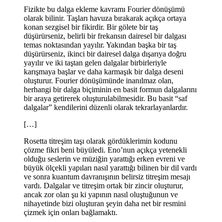
Fizikte bu dalga ekleme kavramı Fourier dönüşümü
olarak bilinir. Taşları havuza bırakarak açıkça ortaya
konan sezgisel bir fikirdir. Bir gölete bir taş
düşürürseniz, belirli bir frekansın dairesel bir dalgası
temas noktasından yayılır. Yakından başka bir taş
düşürürseniz, ikinci bir dairesel dalga dışarıya doğru
yayılır ve iki taştan gelen dalgalar birbirleriyle
karışmaya başlar ve daha karmaşık bir dalga deseni
oluşturur. Fourier dönüşümünde inanılmaz olan,
herhangi bir dalga biçiminin en basit formun dalgalarını
bir araya getirerek oluşturulabilmesidir. Bu basit “saf
dalgalar” kendilerini düzenli olarak tekrarlayanlardır.
[…]
Rosetta titreşim taşı olarak gördüklerimin kodunu
çözme fikri beni büyüledi. Eno’nun açıkça yetenekli
olduğu seslerin ve müziğin yarattığı erken evreni ve
büyük ölçekli yapıları nasıl yarattığı bilinen bir dil vardı
ve sonra kuantum davranışının belirsiz titreşim mesajı
vardı. Dalgalar ve titreşim ortak bir zincir oluşturur,
ancak zor olan şu ki yapının nasıl oluştuğunun ve
nihayetinde bizi oluşturan şeyin daha net bir resmini
çizmek için onları bağlamaktı.