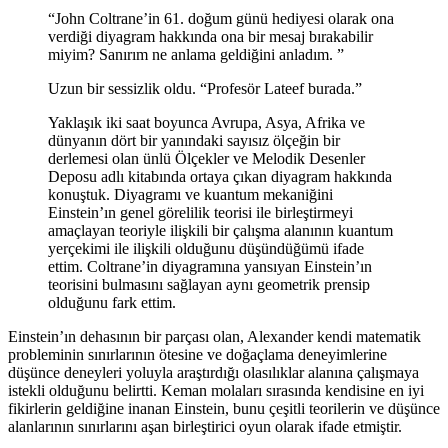
“John Coltrane’in 61. doğum günü hediyesi olarak ona
verdiği diyagram hakkında ona bir mesaj bırakabilir
miyim? Sanırım ne anlama geldiğini anladım. ”
Uzun bir sessizlik oldu. “Profesör Lateef burada.”
Yaklaşık iki saat boyunca Avrupa, Asya, Afrika ve
dünyanın dört bir yanındaki sayısız ölçeğin bir
derlemesi olan ünlü Ölçekler ve Melodik Desenler
Deposu adlı kitabında ortaya çıkan diyagram hakkında
konuştuk. Diyagramı ve kuantum mekaniğini
Einstein’ın genel görelilik teorisi ile birleştirmeyi
amaçlayan teoriyle ilişkili bir çalışma alanının kuantum
yerçekimi ile ilişkili olduğunu düşündüğümü ifade
ettim. Coltrane’in diyagramına yansıyan Einstein’ın
teorisini bulmasını sağlayan aynı geometrik prensip
olduğunu fark ettim.
Einstein’ın dehasının bir parçası olan, Alexander kendi matematik
probleminin sınırlarının ötesine ve doğaçlama deneyimlerine
düşünce deneyleri yoluyla araştırdığı olasılıklar alanına çalışmaya
istekli olduğunu belirtti. Keman molaları sırasında kendisine en iyi
fikirlerin geldiğine inanan Einstein, bunu çeşitli teorilerin ve düşünce
alanlarının sınırlarını aşan birleştirici oyun olarak ifade etmiştir.