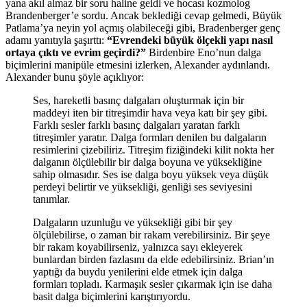
yana akıl almaz bir soru haline geldi ve hocası kozmolog
Brandenberger’e sordu. Ancak beklediği cevap gelmedi, Büyük
Patlama’ya neyin yol açmış olabileceği gibi, Bradenberger genç
adamı yanıtıyla şaşırttı:
“Evrendeki büyük ölçekli yapı nasıl
ortaya çıktı ve evrim geçirdi?”
Birdenbire Eno’nun dalga
biçimlerini manipüle etmesini izlerken, Alexander aydınlandı.
Alexander bunu şöyle açıklıyor:
Ses, hareketli basınç dalgaları oluşturmak için bir
maddeyi iten bir titreşimdir hava veya katı bir şey gibi.
Farklı sesler farklı basınç dalgaları yaratan farklı
titreşimler yaratır. Dalga formları denilen bu dalgaların
resimlerini çizebiliriz. Titreşim fiziğindeki kilit nokta her
dalganın ölçülebilir bir dalga boyuna ve yüksekliğine
sahip olmasıdır. Ses ise dalga boyu yüksek veya düşük
perdeyi belirtir ve yüksekliği, genliği ses seviyesini
tanımlar.
Dalgaların uzunluğu ve yüksekliği gibi bir şey
ölçülebilirse, o zaman bir rakam verebilirsiniz. Bir şeye
bir rakam koyabilirseniz, yalnızca sayı ekleyerek
bunlardan birden fazlasını da elde edebilirsiniz. Brian’ın
yaptığı da buydu yenilerini elde etmek için dalga
formları topladı. Karmaşık sesler çıkarmak için ise daha
basit dalga biçimlerini karıştırıyordu.