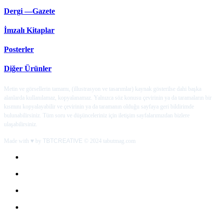
Dergi —Gazete
İmzalı Kitaplar
Posterler
Diğer Ürünler
Metin ve görsellerin tamamı, (illustrasyon ve tasarımlar) kaynak gösterilse dahi başka
alanlarda kullanılamaz, kopyalanamaz. Yalnızca söz konusu çevirinin ya da taramaların bir
kısmını kopyalayabilir ve çevirinin ya da taramanın olduğu sayfaya geri bildirimde
bulunabilirsiniz. Tüm soru ve düşünceleriniz için iletişim sayfalarımızdan bizlere
ulaşabilirsiniz.
Made with ♥ by
TBTCREATIVE
© 2024 tabutmag.com