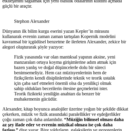
etkileşimini sağlamak için yeni olasılık odalarının kilidini açmada
güçlü bir araçtır.
Stephon Alexander
Dünyanın ilk bilim kurgu eserini yazan Kepler’in mirasını
kullanarak evrenin zaman zaman tartışılan Kopernik modelini
kavramsal bir içgüdüsel benzetme ile ilerleten Alexander, zekice bir
alegori oluşturarak şöyle yazıyor:
Fizik yasasında var olan mantıksal yapının aksine, yeni
manzaraları ortaya koyma girişimlerine adım atmak için
bazen yanlış ve doğal düşüncelerle dolu bir süreci
benimsemeliyiz. Hem caz müzisyenlerinin hem de
fizikçilerin kendi disiplinlerinde teknik ve teorik ustalık
için çaba sarf etmeleri önemli olsa da yenilikçi olmak
sahip oldukları becerilerin ötesine geçmelerini ister.
Teorik fizikteki yeniliğin anahtarı da benzer bir
muhakemenin gücüdür.
Alexander, kitap boyunca analojiler üzerine yoğun bir şekilde dikkat
çekerken, müzik ve fizik arasındaki paralellikler ve eşdeğerlikler
çoğu zaman çok daha anlamlıdır.
“Müziğin bilimsel olması daha
az şey ifade eder ve evrenin müzikal olması ise çok daha
fazlası.”
diye yazar. Bize yıldızların, galaksilerin ve gezegenlerin