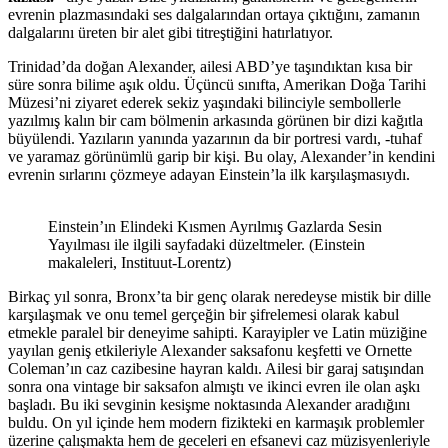
evrenin plazmasındaki ses dalgalarından ortaya çıktığını, zamanın
dalgalarını üreten bir alet gibi titreştiğini hatırlatıyor.
Trinidad’da doğan Alexander, ailesi ABD’ye taşındıktan kısa bir
süre sonra bilime aşık oldu. Üçüncü sınıfta, Amerikan Doğa Tarihi
Müzesi’ni ziyaret ederek sekiz yaşındaki bilinciyle sembollerle
yazılmış kalın bir cam bölmenin arkasında görünen bir dizi kağıtla
büyülendi. Yazıların yanında yazarının da bir portresi vardı, -tuhaf
ve yaramaz görünümlü garip bir kişi. Bu olay, Alexander’in kendini
evrenin sırlarını çözmeye adayan Einstein’la ilk karşılaşmasıydı.
Einstein’ın Elindeki Kısmen Ayrılmış Gazlarda Sesin
Yayılması ile ilgili sayfadaki düzeltmeler. (Einstein
makaleleri, Instituut-Lorentz)
Birkaç yıl sonra, Bronx’ta bir genç olarak neredeyse mistik bir dille
karşılaşmak ve onu temel gerçeğin bir şifrelemesi olarak kabul
etmekle paralel bir deneyime sahipti. Karayipler ve Latin müziğine
yayılan geniş etkileriyle Alexander saksafonu keşfetti ve Ornette
Coleman’ın caz cazibesine hayran kaldı. Ailesi bir garaj satışından
sonra ona vintage bir saksafon almıştı ve ikinci evren ile olan aşkı
başladı. Bu iki sevginin kesişme noktasında Alexander aradığını
buldu. On yıl içinde hem modern fizikteki en karmaşık problemler
üzerine çalışmakta hem de geceleri en efsanevi caz müzisyenleriyle