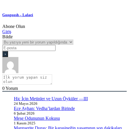
Googoosh – Lalaei
Abone Olun
Giriş
Bildir
0
Yorum
Hiç İçin Metinler ve Uzun Öyküler —III
24 Mayıs 2026
Ece Ayhan: Vedha’lardan Birinde
6 Şubat 2026
Meşe Odununun Kokusu
1 Kasım 2025
Marguerite Duras: Bir karasineğin yaşamının son dakikaları