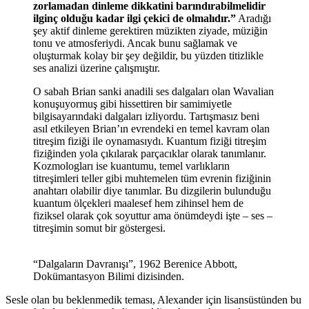
zorlamadan dinleme dikkatini barındırabilmelidir
ilginç olduğu kadar ilgi çekici de olmalıdır.”
Aradığı
şey aktif dinleme gerektiren müzikten ziyade, müziğin
tonu ve atmosferiydi. Ancak bunu sağlamak ve
oluşturmak kolay bir şey değildir, bu yüzden titizlikle
ses analizi üzerine çalışmıştır.
O sabah Brian sanki anadili ses dalgaları olan Wavalian
konuşuyormuş gibi hissettiren bir samimiyetle
bilgisayarındaki dalgaları izliyordu. Tartışmasız beni
asıl etkileyen Brian’ın evrendeki en temel kavram olan
titreşim fiziği ile oynamasıydı. Kuantum fiziği titreşim
fiziğinden yola çıkılarak parçacıklar olarak tanımlanır.
Kozmologları ise kuantumu, temel varlıkların
titreşimleri teller gibi muhtemelen tüm evrenin fiziğinin
anahtarı olabilir diye tanımlar. Bu dizgilerin bulunduğu
kuantum ölçekleri maalesef hem zihinsel hem de
fiziksel olarak çok soyuttur ama önümdeydi işte – ses –
titreşimin somut bir göstergesi.
“Dalgaların Davranışı”, 1962 Berenice Abbott,
Dokümantasyon Bilimi dizisinden.
Sesle olan bu beklenmedik teması, Alexander için lisansüstünden bu