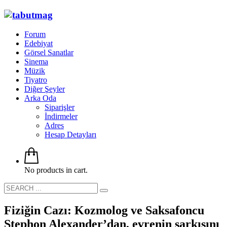
Forum
Edebiyat
Görsel Sanatlar
Sinema
Müzik
Tiyatro
Diğer Şeyler
Arka Oda
Siparişler
İndirmeler
Adres
Hesap Detayları
No products in cart.
Fiziğin Cazı: Kozmolog ve Saksafoncu
Stephon Alexander’dan, evrenin şarkısını