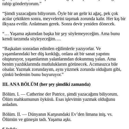
rahip gönderiyorum.”
“Şimdi yazacağımı biliyorum. Öyle bir an gelir ki ağaç, pek çok
acılar çektikten sonra, meyvelerini taşımak zorunda kalır. Her kış bir
ilkyaza evrilir. Anlatmam gerek. Sonra devir yeniden dönecek.
“… Yaşama aşkımdan başka bir şey söylemeyeceğim. Ama bunu
kendi tarzımda söyleyeceğim….
“Başkaları sonradan edinilen eğilimlerle yazıyorlar. Ve
yaşamlarındaki her düş kırıklığı, onlara ait bir sanat yapıtını
oluşturuyor, yaşamlarının yalanlarından dokunmuş yalan. Ama
benim yazdıklarımda mutluluklarım görünecek. Acımasızca bile
olsalar. Yazmak zorundayım, aynı yüzmek zorunda olduğum gibi,
çünkü bedenim bunu buyuruyor.”
III. ANA BÖLÜM (her şey şimdiki zamanda)
Bölüm. I. — Catherine der Patrice, şimdi yazacağımı biliyorum.
Ölüm mahkumunun öyküsü. Esas işlevimin yazmak olduğunu
anladım.
Bölüm. II. — Dünyanın Karşısındaki Ev’den limana iniş, vs.
Ölümün ve güneşin tadı. Yaşama aşkı.