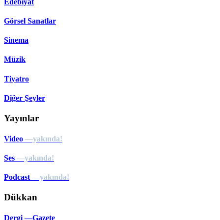
Edebiyat
Görsel Sanatlar
Sinema
Müzik
Tiyatro
Diğer Şeyler
Yayınlar
Video
—yakında!
Ses
—yakında!
Podcast
—yakında!
Dükkan
Dergi —Gazete