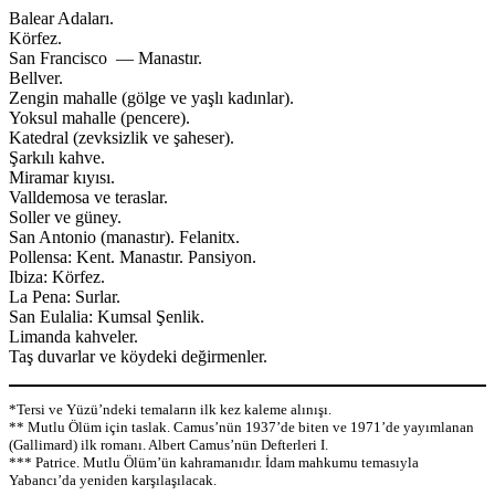
Balear Adaları.
Körfez.
San Francisco — Manastır.
Bellver.
Zengin mahalle (gölge ve yaşlı kadınlar).
Yoksul mahalle (pencere).
Katedral (zevksizlik ve şaheser).
Şarkılı kahve.
Miramar kıyısı.
Valldemosa ve teraslar.
Soller ve güney.
San Antonio (manastır). Felanitx.
Pollensa: Kent. Manastır. Pansiyon.
Ibiza: Körfez.
La Pena: Surlar.
San Eulalia: Kumsal Şenlik.
Limanda kahveler.
Taş duvarlar ve köydeki değirmenler.
*Tersi ve Yüzü’ndeki temaların ilk kez kaleme alınışı.
** Mutlu Ölüm için taslak. Camus’nün 1937’de biten ve 1971’de yayımlanan
(Gallimard) ilk romanı. Albert Camus’nün Defterleri I.
*** Patrice. Mutlu Ölüm’ün kahramanıdır. İdam mahkumu temasıyla
Yabancı’da yeniden karşılaşılacak.