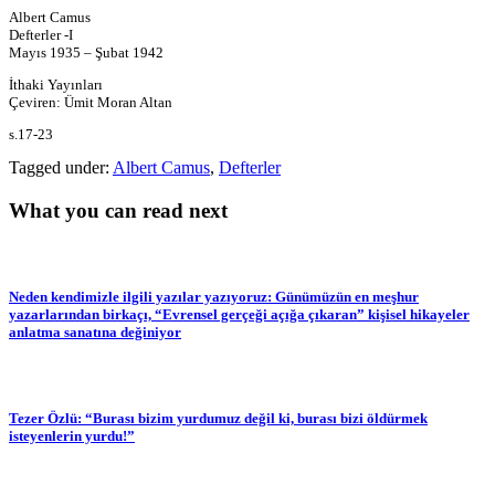
Albert Camus
Defterler -I
Mayıs 1935 – Şubat 1942
İthaki Yayınları
Çeviren: Ümit Moran Altan
s.17-23
Tagged under:
Albert Camus
,
Defterler
What you can read next
Neden kendimizle ilgili yazılar yazıyoruz: Günümüzün en meşhur
yazarlarından birkaçı, “Evrensel gerçeği açığa çıkaran” kişisel hikayeler
anlatma sanatına değiniyor
Tezer Özlü: “Burası bizim yurdumuz değil ki, burası bizi öldürmek
isteyenlerin yurdu!”