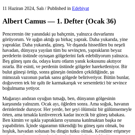
11 Haziran 2024, Salı
/
Published in
Edebiyat
Albert Camus — 1. Defter (Ocak 36)
Pencerenin öte yanındaki şu bahçenin, yalnızca duvarlarını
görüyorum. Ve ışığın aktığı şu birkaç yaprak. Daha yukarıda, yine
yapraklar. Daha yukarıda, güneş. Ve dışanda hissedilen bu neşeli
havadan, dünyaya yayılan tüm bu sevinçten, yaprakların beyaz
perdelerin üstünde oynaşan gölgelerini fark edebiliyorum yalnızca.
Beş güneş ışını da, odaya kuru otların yanık kokusunu akıtıyor
ısrarla. Bir esinti, ve perdenin üstünde gölgeler hareketleniyor. Bir
bulut güneşi örtüp, sonra güneşin önünden çekildiğinde, şu
mimozalı vazonun parlak sansı gölgede beliriveriyor. Bütün bunlar,
doğuveren tek bir ışıltı ile karmakarışık ve sersemletici bir sevince
boğulmama yetiyor.
Mağarayı andıran oyuğun tutsağı, ben, dünyanın gölgesinin
karşısında yalnızım. Ocak ayı, öğleden sonra. Ama soğuk, havanın
derinlerinde duruyor. Her yerde, her şeyi ölümsüz bir gülümsemeyle
örten, ama tırnakla kırılıverecek kadar incecik bir güneş tabakası.
Ben kimim ve ışıkla yaprakların oyununa katılmaktan başka ne
yapabilirim. İçinde sigaramın tükendiği bu güneş ışını olmak, bu
hoşluk, havadan solunan bu dingin tutku olmak. Kendime erişmeye