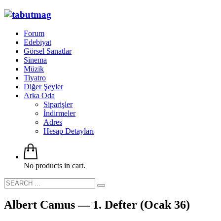
Forum
Edebiyat
Görsel Sanatlar
Sinema
Müzik
Tiyatro
Diğer Şeyler
Arka Oda
Siparişler
İndirmeler
Adres
Hesap Detayları
No products in cart.
Albert Camus — 1. Defter (Ocak 36)