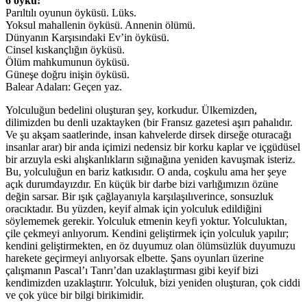
6 öykü:
Parıltılı oyunun öyküsü. Lüks.
Yoksul mahallenin öyküsü. Annenin ölümü.
Dünyanın Karşısındaki Ev’in öyküsü.
Cinsel kıskançlığın öyküsü.
Ölüm mahkumunun öyküsü.
Güneşe doğru inişin öyküsü.
Balear Adaları: Geçen yaz.
Yolculuğun bedelini oluşturan şey, korkudur. Ülkemizden,
dilimizden bu denli uzaktayken (bir Fransız gazetesi aşırı pahalıdır.
Ve şu akşam saatlerinde, insan kahvelerde dirsek dirseğe oturacağı
insanlar arar) bir anda içimizi nedensiz bir korku kaplar ve içgüdüsel
bir arzuyla eski alışkanlıkların sığınağına yeniden kavuşmak isteriz.
Bu, yolculuğun en bariz katkısıdır. O anda, coşkulu ama her şeye
açık durumdayızdır. En küçük bir darbe bizi varlığımızın özüne
değin sarsar. Bir ışık çağlayanıyla karşılaşılıverince, sonsuzluk
oracıktadır. Bu yüzden, keyif almak için yolculuk edildiğini
söylememek gerekir. Yolculuk etmenin keyfi yoktur. Yolculuktan,
çile çekmeyi anlıyorum. Kendini geliştirmek için yolculuk yapılır;
kendini geliştirmekten, en öz duyumuz olan ölümsüzlük duyumuzu
harekete geçirmeyi anlıyorsak elbette. Şans oyunları üzerine
çalışmanın Pascal’ı Tanrı’dan uzaklaştırması gibi keyif bizi
kendimizden uzaklaştırır. Yolculuk, bizi yeniden oluşturan, çok ciddi
ve çok yüce bir bilgi birikimidir.