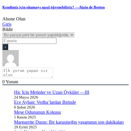
Kendimiz için okumayı nasıl öğrenebiliriz? —Alain de Botton
Abone Olun
Giriş
Bildir
0
Yorum
Hiç İçin Metinler ve Uzun Öyküler —III
24 Mayıs 2026
Ece Ayhan: Vedha’lardan Birinde
6 Şubat 2026
Meşe Odununun Kokusu
1 Kasım 2025
Marguerite Duras: Bir karasineğin yaşamının son dakikaları
29 Eylül 2025