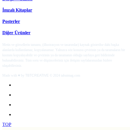
İmzalı Kitaplar
Posterler
Diğer Ürünler
Metin ve görsellerin tamamı, (illustrasyon ve tasarımlar) kaynak gösterilse dahi başka
alanlarda kullanılamaz, kopyalanamaz. Yalnızca söz konusu çevirinin ya da taramaların bir
kısmını kopyalayabilir ve çevirinin ya da taramanın olduğu sayfaya geri bildirimde
bulunabilirsiniz. Tüm soru ve düşünceleriniz için iletişim sayfalarımızdan bizlere
ulaşabilirsiniz.
Made with ♥ by
TBTCREATIVE
© 2024 tabutmag.com
TOP