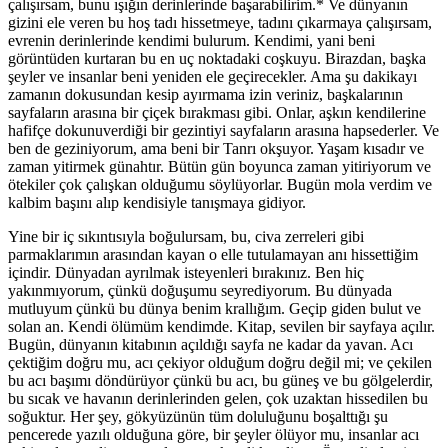
çalışırsam, bunu ışığın derinlerinde başarabilirim.* Ve dünyanın
gizini ele veren bu hoş tadı hissetmeye, tadını çıkarmaya çalışırsam,
evrenin derinlerinde kendimi bulurum. Kendimi, yani beni
görüntüden kurtaran bu en uç noktadaki coşkuyu. Birazdan, başka
şeyler ve insanlar beni yeniden ele geçirecekler. Ama şu dakikayı
zamanın dokusundan kesip ayırmama izin veriniz, başkalarının
sayfaların arasına bir çiçek bırakması gibi. Onlar, aşkın kendilerine
hafifçe dokunuverdiği bir gezintiyi sayfaların arasına hapsederler. Ve
ben de geziniyorum, ama beni bir Tanrı okşuyor. Yaşam kısadır ve
zaman yitirmek günahtır. Bütün gün boyunca zaman yitiriyorum ve
ötekiler çok çalışkan olduğumu söylüyorlar. Bugün mola verdim ve
kalbim başını alıp kendisiyle tanışmaya gidiyor.
Yine bir iç sıkıntısıyla boğulursam, bu, civa zerreleri gibi
parmaklarımın arasından kayan o elle tutulamayan anı hissettiğim
içindir. Dünyadan ayrılmak isteyenleri bırakınız. Ben hiç
yakınmıyorum, çünkü doğuşumu seyrediyorum. Bu dünyada
mutluyum çünkü bu dünya benim krallığım. Geçip giden bulut ve
solan an. Kendi ölümüm kendimde. Kitap, sevilen bir sayfaya açılır.
Bugün, dünyanın kitabının açıldığı sayfa ne kadar da yavan. Acı
çektiğim doğru mu, acı çekiyor olduğum doğru değil mi; ve çekilen
bu acı başımı döndürüyor çünkü bu acı, bu güneş ve bu gölgelerdir,
bu sıcak ve havanın derinlerinden gelen, çok uzaktan hissedilen bu
soğuktur. Her şey, gökyüzünün tüm doluluğunu boşalttığı şu
pencerede yazılı olduğuna göre, bir şeyler ölüyor mu, insanlar acı