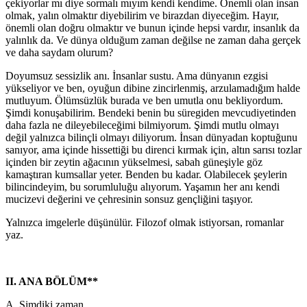
çekiyorlar mı diye sormalı mıyım kendi kendime. Önemli olan insan
olmak, yalın olmaktır diyebilirim ve birazdan diyeceğim. Hayır,
önemli olan doğru olmaktır ve bunun içinde hepsi vardır, insanlık da
yalınlık da. Ve dünya olduğum zaman değilse ne zaman daha gerçek
ve daha saydam olurum?
Doyumsuz sessizlik anı. İnsanlar sustu. Ama dünyanın ezgisi
yükseliyor ve ben, oyuğun dibine zincirlenmiş, arzulamadığım halde
mutluyum. Ölümsüzlük burada ve ben umutla onu bekliyordum.
Şimdi konuşabilirim. Bendeki benin bu süregiden mevcudiyetinden
daha fazla ne dileyebileceğimi bilmiyorum. Şimdi mutlu olmayı
değil yalnızca bilinçli olmayı diliyorum. İnsan dünyadan koptuğunu
sanıyor, ama içinde hissettiği bu direnci kırmak için, altın sarısı tozlar
içinden bir zeytin ağacının yükselmesi, sabah güneşiyle göz
kamaştıran kumsallar yeter. Benden bu kadar. Olabilecek şeylerin
bilincindeyim, bu sorumluluğu alıyorum. Yaşamın her anı kendi
mucizevi değerini ve çehresinin sonsuz gençliğini taşıyor.
Yalnızca imgelerle düşünülür. Filozof olmak istiyorsan, romanlar
yaz.
II. ANA BÖLÜM**
A. Şimdiki zaman