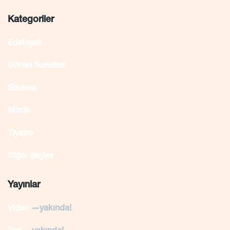
Kategoriler
Edebiyat
Görsel Sanatlar
Sinema
Müzik
Tiyatro
Diğer Şeyler
Yayınlar
Video
—yakında!