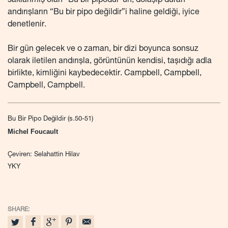
saklanmış olan “Bu bir pipodur”un, dolaşıp duran
andırışların “Bu bir pipo değildir”i haline geldiği, iyice
denetlenir.
Bir gün gelecek ve o zaman, bir dizi boyunca sonsuz
olarak iletilen andırışla, görüntünün kendisi, taşıdığı adla
birlikte, kimliğini kaybedecektir. Campbell, Campbell,
Campbell, Campbell.
Bu Bir Pipo Değildir (s.50-51)
Michel Foucault
Çeviren: Selahattin Hilav
YKY