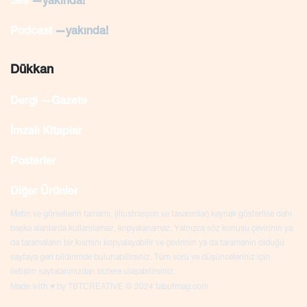
Ses
—yakında!
Podcast
—yakında!
Dükkan
Dergi —Gazete
İmzalı Kitaplar
Posterler
Diğer Ürünler
Metin ve görsellerin tamamı, (illustrasyon ve tasarımlar) kaynak gösterilse dahi
başka alanlarda kullanılamaz, kopyalanamaz. Yalnızca söz konusu çevirinin ya
da taramaların bir kısmını kopyalayabilir ve çevirinin ya da taramanın olduğu
sayfaya geri bildirimde bulunabilirsiniz. Tüm soru ve düşünceleriniz için
iletişim sayfalarımızdan bizlere ulaşabilirsiniz.
TBTCREATIVE
Made with ♥ by
© 2024 tabutmag.com