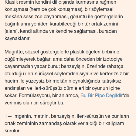
Klasik resmin kendini dil dışında kurmasına rağmen
konuşması (hem de çok konuşması), bir söylemsel
mekâna sessizce dayanması, görüntü ile göstergelerin
bağıntılarını yeniden kurabileceği bir tür ortak zemini
[alanı], kendi altında ve kendine sağlaması, buradan
kaynaklanır.
Magritte, sözsel göstergelerle plastik öğeleri birbirine
düğümleyerek bağlar, ama daha önceden bir izotopiye
dayanmadan yapar bunu; benzeyişin, üzerinde rahatça
oturduğu ileri-sürüşsel söylemden sıyrılır ve kerterizsiz bir
hacim ile yüzeysiz bir mekânın oynaklığında katışıksız
andırışları ve ileri-sürüşsüz cümleleri bir oyunun içine
sokar. Formülasyonu, bir anlamda,
Bu Bir Pipo Değildir
‘de
verilmiş olan bir süreçtir bu:
1— İmgenin, metnin, benzeyişin, ileri-sürüşün ve bunların
ortak zemininin zamandaş olarak yer aldığı bir kaligram
kurulur.