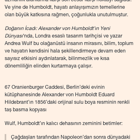
uzmanlık alanlarına karşı son cesur karşı noktayı sağladı.
Ve yine de Humboldt, hayatı anlayışımızın temellerine
olan büyük katkısına rağmen, çoğunlukla unutulmuştur.
Doğanın İcadı: Alexander von Humboldt’ın Yeni
Dünyası
‘nda, Londra esaslı tasarım tarihçisi ve yazar
Andrea Wulf bu olağanüstü insanın mirasını, bilim, toplum
ve hayatın kendisini hala şekillendirmeye devam eden
sayısız etkisini aydınlatarak, bilinmezlik ve kısa
dönemliliğin elinden kurtarmaya çalışır.
67 Oranienburger Caddesi, Berlin’deki evinin
kütüphanesinde Alexander von Humboldt Eduard
Hildebrant’ın 1856’daki orijinal sulu boya resminin renkli
taş basma kopyası
Wulf, Humboldt’ın kalıcı dehasının zeminini betimler:
Çağdaşları tarafından Napoleon’dan sonra dünyadaki