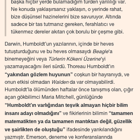
başka hiçbir yerde bulamadığım türden yanlılığı var.
Ne konuda yaklaşırsanız yaklaşın, o yerinde rahat,
bize düşünsel hazinelerini bize savuruyor. Altında
sadece bir tas tutmanız gereken, ferahlatıcı ve
tükenmez dereler akıtan çok borulu bir çeşme gibi.
Darwin, Humboldt’un yazılarının, içinde bir heves
tutuşturduğunu ve bu heves olmasaydı
Beagle
‘a
binemeyeğini veya
Türlerin Kökeni Üzerine
‘yi
yazamayacağını ileri sürdü. Thoreau Humboldt’ın
“yakından gözlem huyunun”
coşkun bir hayranıydı, ve
onun etkisi olmadan
Walden
da var olmayabilirdi.
Humboldt’la ölümünden haftalar önce tanışmış olan, çığır
açan gökbilimci Maria Mitchell, günlüğünde
“Humboldt’ın varlığından teşvik almayan hiçbir bilim
insanı adayı olmadığını”
“tamamen
ve fikirlerinin bilimin
matematikten ya da tamamen mantıktan değil, güzellik
ve şairlikten de oluştuğu”
ifadesinde yankılandığını
yazmıştr. Emerson, deneme ve konferanslarında