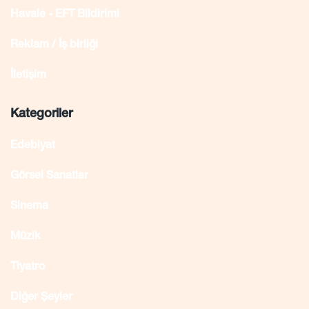
Havale - EFT Bildirimi
Reklam / İş birliği
İletişim
Kategoriler
Edebiyat
Görsel Sanatlar
Sinema
Müzik
Tiyatro
Diğer Şeyler