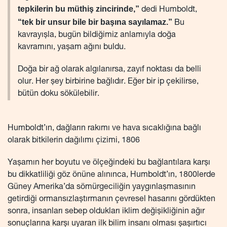
tepkilerin bu müthiş zincirinde,”
dedi Humboldt,
“tek bir unsur bile bir başına sayılamaz.”
Bu
kavrayışla, bugün bildiğimiz anlamıyla doğa
kavramını, yaşam ağını buldu.
Doğa bir ağ olarak algılanırsa, zayıf noktası da belli
olur. Her şey birbirine bağlıdır. Eğer bir ip çekilirse,
bütün doku sökülebilir.
Humboldt’ın, dağların rakımı ve hava sıcaklığına bağlı
olarak bitkilerin dağılımı çizimi, 1806
Yaşamın her boyutu ve ölçeğindeki bu bağlantılara karşı
bu dikkatliliği göz önüne alınınca, Humboldt’ın, 1800lerde
Güney Amerika’da sömürgeciliğin yaygınlaşmasının
getirdiği ormansızlaştırmanın çevresel hasarını gördükten
sonra, insanları sebep oldukları iklim değişikliğinin ağır
sonuçlarına karşı uyaran ilk bilim insanı olması şaşırtıcı