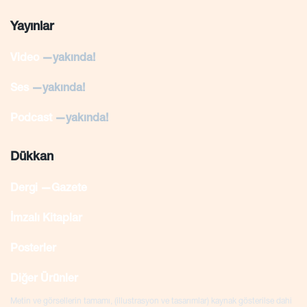
Yayınlar
Video
—yakında!
Ses
—yakında!
Podcast
—yakında!
Dükkan
Dergi —Gazete
İmzalı Kitaplar
Posterler
Diğer Ürünler
Metin ve görsellerin tamamı, (illustrasyon ve tasarımlar) kaynak gösterilse dahi