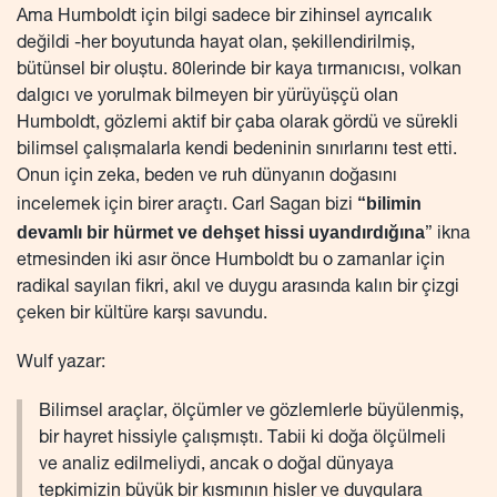
Ama Humboldt için bilgi sadece bir zihinsel ayrıcalık
değildi -her boyutunda hayat olan, şekillendirilmiş,
bütünsel bir oluştu. 80lerinde bir kaya tırmanıcısı, volkan
dalgıcı ve yorulmak bilmeyen bir yürüyüşçü olan
Humboldt, gözlemi aktif bir çaba olarak gördü ve sürekli
bilimsel çalışmalarla kendi bedeninin sınırlarını test etti.
Onun için zeka, beden ve ruh dünyanın doğasını
“bilimin
incelemek için birer araçtı. Carl Sagan bizi
devamlı bir hürmet ve dehşet hissi uyandırdığına
” ikna
etmesinden iki asır önce Humboldt bu o zamanlar için
radikal sayılan fikri, akıl ve duygu arasında kalın bir çizgi
çeken bir kültüre karşı savundu.
Wulf yazar:
Bilimsel araçlar, ölçümler ve gözlemlerle büyülenmiş,
bir hayret hissiyle çalışmıştı. Tabii ki doğa ölçülmeli
ve analiz edilmeliydi, ancak o doğal dünyaya
tepkimizin büyük bir kısmının hisler ve duygulara