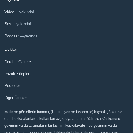
Video
—yakında!
Ses
—yakında!
Podcast
—yakında!
Dükkan
Dergi —Gazete
İmzalı Kitaplar
Posterler
Diğer Ürünler
Metin ve görsellerin tamamı, (illustrasyon ve tasarımlar) kaynak gösterilse
dahi başka alanlarda kullanılamaz, kopyalanamaz. Yalnızca söz konusu
çevirinin ya da taramaların bir kısmını kopyalayabilir ve çevirinin ya da
taramanın olduğu sayfaya geri bildirimde bulunabilirsiniz. Tüm soru ve