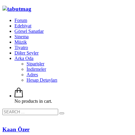
Forum
Edebiyat
Görsel Sanatlar
Sinema
Müzik
Tiyatro
Diğer Şeyler
Arka Oda
Siparişler
İndirmeler
Adres
Hesap Detayları
No products in cart.
Kaan Özer