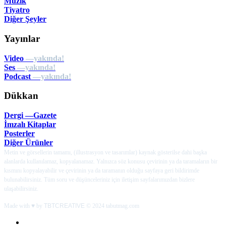
Müzik
Tiyatro
Diğer Şeyler
Yayınlar
Video
—yakında!
Ses
—yakında!
Podcast
—yakında!
Dükkan
Dergi —Gazete
İmzalı Kitaplar
Posterler
Diğer Ürünler
Metin ve görsellerin tamamı, (illustrasyon ve tasarımlar) kaynak gösterilse dahi başka
alanlarda kullanılamaz, kopyalanamaz. Yalnızca söz konusu çevirinin ya da taramaların bir
kısmını kopyalayabilir ve çevirinin ya da taramanın olduğu sayfaya geri bildirimde
bulunabilirsiniz. Tüm soru ve düşünceleriniz için iletişim sayfalarımızdan bizlere
ulaşabilirsiniz.
Made with ♥ by
TBTCREATIVE
© 2024 tabutmag.com